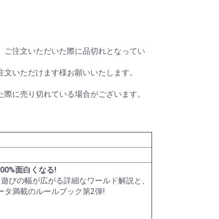
ク)
ター)
メタル
ー
ット)
HDDシリーズ
パールダイス
その他特殊カラー
RPGダイス
クトゥルフダイス
キャッツダイス
日本ダイス
Pathfinderダイスセッ
ハリーポッターダイス
その他キャラクターダ
超音波カッター
薄刃ノコギリ
カッティングガイド
ニッパー・ペンチ
はさみ
カッター・ナイフ
カッティングマット
エポキシ接着剤
水性型接着剤
瞬間接着剤
瞬着ノズル
接着剤その他
プラスチック用接着剤
スポイト
定規
ビーカー
エッチングノコ
タガネ
リベットツール
テンプレート・ガイド
罫書きツール
パテ
スパチュラ・ヘラ
ピンセット
キサゲ
電動リューター
ヤスリ
コンパウンド
ワックス・コーティン
ポリッシングクロス
サンドペーパー
電動ポリッシャー
デカールシート
デカール軟化剤
フィニッシュシート
金属シート
ドリル刃
ピンバイス
ポンチ
型取剤
粘土
離型剤
シリコーンゴム
レジンキャスト
型取りブロック
彫刻刀・ノミ
金属素材
ファンド・スカルピー
素材その他
ディテールアップパー
プラスチック素材
サーフェーサー・プラ
塗装ブース
コンプレッサー
マーカー
マスキング
塗装用具
筆
エアブラシ用品
カラー
カラースプレー
ハンドクリーナー
超音波洗浄器
ペイントリムーバー
ツールクリーナー
離型剤落し
ラッカーパテ
エポキシパテ
ポリエステルパテ
パテその他
光硬化パテ
水性カラー
Mr.カラー
Mr.カラースプレー
ウェザリング・情景用
ガイアカラー
スプレーその他
タミヤアクリル
タミヤデコレーション
タミヤエナメル
タミヤスプレー
フィニッシャーズカラ
Vカラー
、ご注文いただいた際に品切れとなってい
ry
ト
イス
テープ
グ剤
ツ
イマー
カラー
カラー
ー
注文いただけます様お願いいたします。
た際に売り切れている場合がございます。
300%面白くなる!
。遊びの幅が広がる詳細なワールド解説と、
ータ満載のルールブック第2弾!