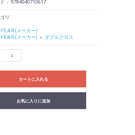
ード：
9784040710617
ゴリ
F.E.A.R.(メーカー)
F.E.A.R.(メーカー)
＞
ダブルクロス
eves
Mat
リ
カートに入れる
ライブ
ドル
お気に入りに追加