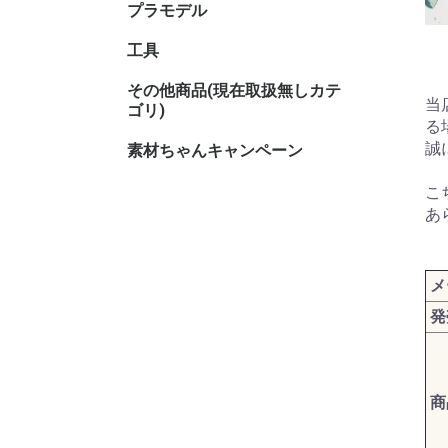
プラモデル
キャラク
工具
その他商品(現在取扱無しカテ
その他TC
その他ホ
当
ゴリ)
る
誠
素材ちゃんキャンペーン
こ
あ
メ
発
商