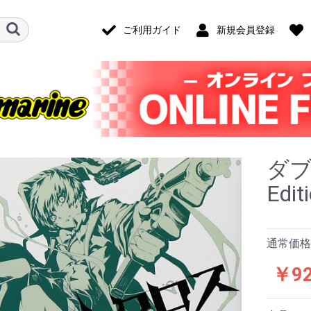
ご利用ガイド
新規会員登録
ダブ
Edi
通常価格
￥9
ード・アクセ
ナログ・ゲー
技)