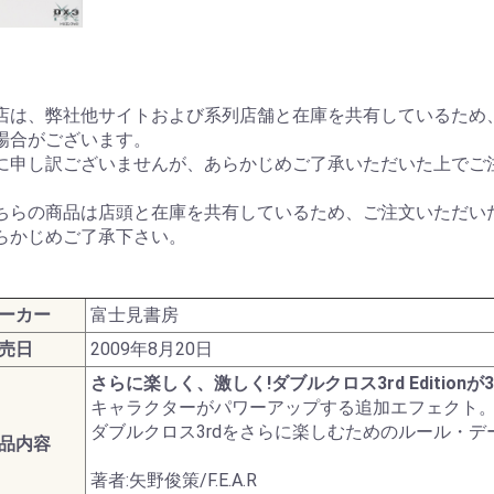
ターモデル
ガンダムシリーズ
G商品
ビー商品
Z/X -Zillions of enemy
ドラゴンボールスーパ
トランプ
MTG他言語版
MTGサプライ
MTG雑貨
PPC(造)
PPC(アフターパーツ)
ダイス・ゲームアクセ
ドール
1/144 RG
UCハードグラフ
1/144 FG
1/60 PG
ガンダムOO
1/100 MG
EXモデル
1/48 メガサイズモデル
HGメカニクス
ガンダムAGE
ガンプラビルダーズ
ガンダムシリーズ以外
ファインモールド
アオシマ
コトブキヤ
ハセガワ
バンダイ
ダンボール戦機
フジミ
プラッツ
ミニ四駆
スケールモデル
その他(1302)
航空機
ミリタリー
艦船
車・バイク
パーツパラダイス
ガレージキット
食玩
工具・材料・カラー
ホビー系書籍
ダイス(ベーシッ
ダイス(キャラク
ダイスタワー
ダイスカップ
ダイストレイ
ダイスポーチ
レジェンダリー
プライムポーカ
ポーカーチップ
ぬいぐるみ
ポーン
戦車(ガレージキ
工具セット
「切る」
「飾る」
「接着する」
「測る」
「罫書く」
「盛る」
「つかむ」
「削る」
「磨く」
「貼る」
「貫く」
「型取る」
「彫る」
「収納する」
「造る」
「塗る」
「洗う」
ホビー系書籍
カタログ
店は、弊社他サイトおよび系列店舗と在庫を共有しているため
X- ゼクス
ーカードゲームフュー
サリ
のキャラクター
コイン(Legenda
場合がございます。
ジョンワールド
Metal Coins)
に申し訳ございませんが、あらかじめご了承いただいた上でご
ちらの商品は店頭と在庫を共有しているため、ご注文いただい
らかじめご了承下さい。
ーカー
富士見書房
売日
2009年8月20日
さらに楽しく、激しく!ダブルクロス3rd Editionが
キャラクターがパワーアップする追加エフェクト
ダブルクロス3rdをさらに楽しむためのルール・デ
品内容
著者:矢野俊策/F.E.A.R