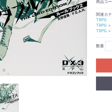
商品コ
レクション）
クション）
関連カテ
ル
ームセール
ール
ィギュアセー
TRPG
TRPG
＞
カードゲーム
シュヴァルツ
シュヴァルツ
シュヴァルツ
TCG
マン カードゲ
オシカ)
イト!! ヴァン
 カードゲーム
ING CARD
ars
花嫁カードゲ
バースエボル
インクロス
ー・ロルカ
カードゲーム
ピリッツ
バイド
カードゲーム
カードゲーム
OFFICIAL
:ザ・ギャザリ
RENA
ーバーチュア
or you
ECEカードゲー
G
日本語版
英語版
MTG書籍
TRPG
＞
Ｇ
RDER
ME
Gアクセサリ
(スタンダード
ミニサイズ)
特殊サイズ)
ター アクセサ
マン用アクセ
ー・リフィル
ト(2)
ース類
ンナップ
ーダー
TOYGER製品
カードホルダー・スタ
ブランクカード
ライフストーン
無地(スタンダードサイ
スリーブ(オーバーサイ
無地(ミニサイズ)
ミニスリーブ(オーバー
スリーブ(スタンダード
スリーブ(ミニサイズ)
スリーブ(オーバーサイ
デッキケース
ストレージ(カードボッ
プレイマット
バインダー等
バインダーリフィルイ
リフィル
プレイマットケース
ストレージボックス(無
デッキケース・カード
サイドローダー
ンド
ズ)
ズ/スリーブガード)
サイズ/スリーブガード)
サイズ/TCGサイズ)
ズ/スリーブガード)
クス)
ンデックス
地/ノーマルサイズ)
ケース(無地)
数量
ドゲーム
ダーミステリ
ュレーション
ドゲーム関連
G
ライ・アクセ
(204)
ース
ミステリー
ーム・カード
プライ
ック
：オブシディ
名 ア行
名 カ行
名 サ行
名 タ行/ナ行
名 ハ行/マ行
 ヤ行/ラ行/
アークライト
アソビション
itten
EJIN研究所
Engames
エンスカイ
オインクゲームズ
他メーカー
グランディング
グループSNE/cosaic
幻冬舎
ケンビル
GOTTA2
COLON ARC
他メーカー
サニーバード
ジーピー
CMON JAPAN
ジャイアントホビー
数奇ゲームズ
すごろくや
SUSABI GAMES
JELLY JELLY GAMES
他メーカー
ディアシュピール
TERIYAKI GAMES
テンデイズゲームズ
DOMINA GAMES
日本卓上開発
ニューゲームズオーダ
他メーカー
BakaFire Party
バンソウ
ヘムズユニバーサルゲ
ホビージャパン
MAGI
メビウスゲームズ
MoB+
他メーカー
やのまん
ラフスケッチ
リゴレ
ワンドロー
他メーカー
ゲーム
DOMINA Art Sle
DOMINA Game 
その他アクセサ
書籍
・SLG・ボード
トコル
ー
ームズ
Collection
・ラボ(メーカ
NE(メーカー)
.(メーカー)
(メーカー)
ll RPG(メーカ
ャパン(メーカ
神話TRPG
フの呼び声
ンズ&ドラゴン
ア
エスト
PG
プライ
オリエンタル霊異譚
ドラクルージュ
永い後日談のネクロニ
鵺鏡
ブラドリウム
ゆうやけこやけ
ワールドエンドフロン
その他
ゴブリンスレイヤー
ソード・ワールド２.５
トンネルズ&トロールズ
捏造ミステリーTRPG
パグマイア RPG
ファイティング・ファ
マウ連合君主国 RPG
ロードス島戦記RPG
ゲームサポート誌
関連書籍
その他
アニマアニムス
アリアンロッドRPG 2E
異界戦記カオスフレア
格闘アクションRPG 拳
Sci-FiミステリーRPG
スクリームハイスクー
ダブルクロス
トーキョー・ナイトメ
トーキョーN◎VA THE
マージナルヒーローズ
モノトーンミュージア
ルーインブレイカーズ
その他
サイコロ・フィクショ
獸ノ森
クラヤミクライン
サタスペ
サムライブレイドTRPG
先輩後輩TRPG エネカ
歯車の塔の探空士
フタリソウサ
迷宮キングダム
その他
キズナバレット
虚構侵蝕ＴＲＰＧ
光砕のリヴァルチャー
サンサーラ・バラッド
シャドウラン
蒸気活劇RPG スチーム
人鬼血盟RPG ブラッド
神聖課金RPG ディバイ
大正伝奇浪漫ＲＰＧ
天下繚乱(新版)
ブレイド・オブ・アル
ネバー・レイト・ナイ
瞳逸らさぬイリスベイ
武装少女RPG プリン
和風幻想RPG 不知火
その他
ウォーハンマーRPG
クトゥルフの呼び声
サイバーパンク
指輪物語TRPG
［ホビージャパン版］
関連書籍
Role&Roll
Role&Roll Extra
ゲーマーズ・フィール
ゲーマーズ・フィール
スピタのコピタの！
サプライ
TRPG関連書籍
インセイン
シノビガミ
スタリィドール
ダークデイズド
ピーカーブー
ビギニングアイ
マギカロギア
その他
旧版
新版
幽冥鬼使
カ
トライン
TRPG
赤と黒
ンタジー
禅無双
トワイライトハイスク
ル
ア
AXLERATION
ム
ンシリーズ
デット
パンカーズ
パス
ンチャージャー
あやびと
カナ
ターズ
ン
セスウイング
TRPG
ダンジョンズ&ドラゴン
Lead&Read
ド
ド別冊
ャーナル
ーム日本史
ームハンドブ
・アングルズ
マガジン
・ウォーゲー
マガジン
ーションゲー
ール
ズ 第5版
シックス
)
レカ
コレクターズ
ロー
イン
ーチャー
コット
ツ
ョントイ
他
商品
ガンダム
トレーディングフィギ
ュア