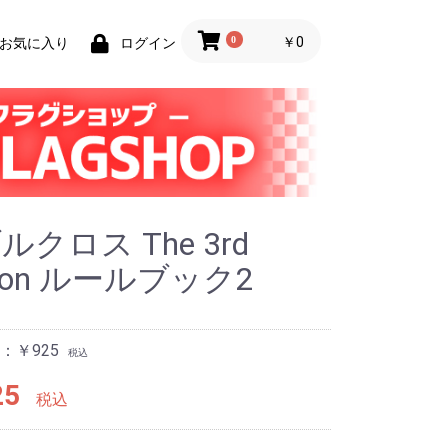
0
￥0
お気に入り
ログイン
ルクロス The 3rd
tion ルールブック2
：￥925
税込
25
税込