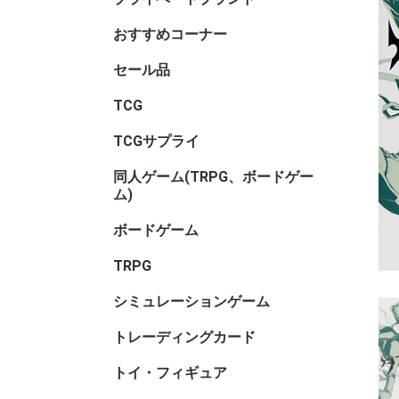
サリ・コ
ム・セレ
おすすめコーナー
セール品
TCGセー
ボードゲ
TRPGセ
トイ・フ
ル
TCG
アニマル
ヴァイス
ヴァイス
ヴァイス
ウィクロス
ウルトラ
OSICA(
カードファ
ガンダム
軌跡TRAD
Xross St
五等分の
シャドウ
ディヴァ
ディズニ
デジモン
バトルス
ビルディ
プロ野球
ポケモン
hololive 
マジック
遊戯王
UNION A
リセ オ
Reバース f
ONE PI
その他TC
ブラウ
ロゼ
ーム
ガード
GAME
ーム
ヴ
ナ・ＴＣ
DREAM O
CARD GA
ング
ム
TCGサプライ
その他TC
スリーブ
スリーブ(
スリーブ(
キャラク
ビックリ
バインダ
プレイマッ
デッキケ
CACライ
カードロ
サイズ)
リ
サリ
類
同人ゲーム(TRPG、ボードゲー
同人ボー
同人マー
同人シミ
同人ボー
同人TRP
同人サプ
その他
ム)
ー
書籍
サリ等
ボードゲーム
ホビーベ
マーダー
謎解き
ボードゲ
ゲームサ
ゲームブ
エンバー
メーカー
メーカー
メーカー
メーカー
メーカー
メーカー名
ゲーム系
(TRPG
アンプロ
ワ行
TRPG
ゲーム用)
インコグ
グループS
F.E.A.R
冒険企画局
Roll&Ro
ホビージ
クトゥルフ
クトゥル
kutulu
ダンジョ
パラノイ
ルーンク
その他TR
書籍・サ
ー)
ー)
ー)
ズ 第5版
シミュレーションゲーム
ゲームジ
ウォーゲ
ウォーゲ
シックス
コマンド
ジャパン
BANZAI
シミュレ
ック
ム・クラ
ム(その他
トレーディングカード
キャラト
トイ・フィギュア
バンダイ
トイヒー
トイヒロ
トイメカ
トイクリ
トイマス
トイパー
コレクシ
トイその
アダルト