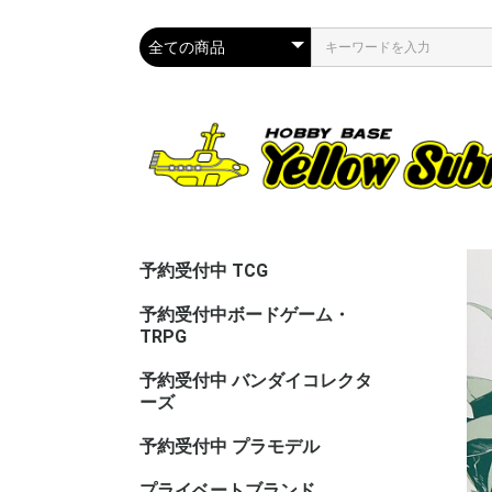
予約受付中 TCG
予約受付中ボードゲーム・
TRPG
予約受付中 バンダイコレクタ
ーズ
予約受付中 プラモデル
プライベートブランド
CAC（カ
ASG（ア
PPC(関節
PPC(飾)
PPC(塗)