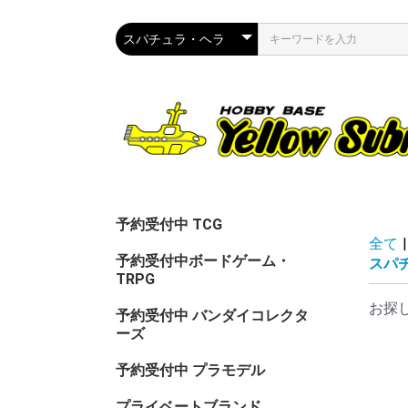
予約受付中 TCG
全て
|
予約受付中ボードゲーム・
スパ
TRPG
お探
予約受付中 バンダイコレクタ
ーズ
予約受付中 プラモデル
プライベートブランド
CAC（カ
ASG（ア
PPC(関節
PPC(飾)
PPC(塗)