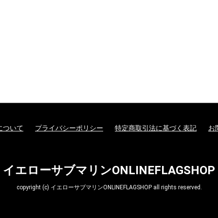
ターモデル
ガンダムシリーズ
G商品
ビー商品
Z/X -Zillions of enemy
ドラゴンボールスーパ
トランプ
MTG他言語版
MTGサプライ
MTG雑貨
PPC(造)
PPC(アフターパーツ)
ダイス・ゲームアクセ
ドール
1/144 RG
UCハードグラフ
1/144 FG
1/60 PG
ガンダムOO
1/100 MG
EXモデル
1/48 メガサイズモデル
HGメカニクス
ガンダムAGE
ガンプラビルダーズ
ガンダムシリーズ以外
ファインモールド
アオシマ
コトブキヤ
ハセガワ
バンダイ
ダンボール戦機
フジミ
プラッツ
ミニ四駆
スケールモデル
その他(1302)
航空機
ミリタリー
艦船
車・バイク
パーツパラダイス
ガレージキット
食玩
工具・材料・カラー
ホビー系書籍
ダイス(ベーシッ
ダイス(キャラク
ダイスタワー
ダイスカップ
ダイストレイ
ダイスポーチ
レジェンダリー
プライムポーカ
ポーカーチップ
ぬいぐるみ
ポーン
戦車(ガレージキ
工具セット
「切る」
「飾る」
「接着する」
「測る」
「罫書く」
「盛る」
「つかむ」
「削る」
「磨く」
「貼る」
「貫く」
「型取る」
「彫る」
「収納する」
「造る」
「塗る」
「洗う」
ホビー系書籍
カタログ
X- ゼクス
ーカードゲームフュー
サリ
のキャラクター
コイン(Legenda
ジョンワールド
Metal Coins)
について
プライバシーポリシー
特定商取引法に基づく表記
お
イエローサブマリンONLINEFLAGSHOP
copyright (c) イエローサブマリンONLINEFLAGSHOP all rights reserved.