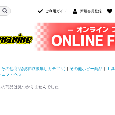
ご利用ガイド
新規会員登録
その他商品(現在取扱無しカテゴリ)
|
その他ホビー商品
|
工具
チュラ・ヘラ
しの商品は見つかりませんでした
ード・アクセ
ナログ・ゲー
技)