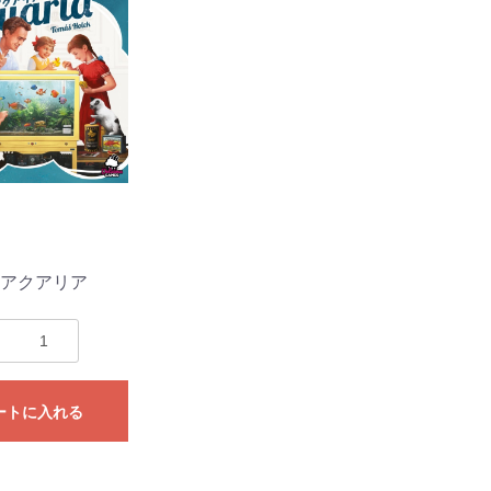
ク)
ター)
メタル
ー
ット)
HDDシリーズ
パールダイス
その他特殊カラー
RPGダイス
クトゥルフダイス
キャッツダイス
日本ダイス
Pathfinderダイスセッ
ハリーポッターダイス
その他キャラクターダ
超音波カッター
薄刃ノコギリ
カッティングガイド
ニッパー・ペンチ
はさみ
カッター・ナイフ
カッティングマット
エポキシ接着剤
水性型接着剤
瞬間接着剤
瞬着ノズル
接着剤その他
プラスチック用接着剤
スポイト
定規
ビーカー
エッチングノコ
タガネ
リベットツール
テンプレート・ガイド
罫書きツール
パテ
スパチュラ・ヘラ
ピンセット
キサゲ
電動リューター
ヤスリ
コンパウンド
ワックス・コーティン
ポリッシングクロス
サンドペーパー
電動ポリッシャー
デカールシート
デカール軟化剤
フィニッシュシート
金属シート
ドリル刃
ピンバイス
ポンチ
型取剤
粘土
離型剤
シリコーンゴム
レジンキャスト
型取りブロック
彫刻刀・ノミ
金属素材
ファンド・スカルピー
素材その他
ディテールアップパー
プラスチック素材
サーフェーサー・プラ
塗装ブース
コンプレッサー
マーカー
マスキング
塗装用具
筆
エアブラシ用品
カラー
カラースプレー
ハンドクリーナー
超音波洗浄器
ペイントリムーバー
ツールクリーナー
離型剤落し
ラッカーパテ
エポキシパテ
ポリエステルパテ
パテその他
光硬化パテ
水性カラー
Mr.カラー
Mr.カラースプレー
ウェザリング・情景用
ガイアカラー
スプレーその他
タミヤアクリル
タミヤデコレーション
タミヤエナメル
タミヤスプレー
フィニッシャーズカラ
Vカラー
ry
ト
イス
テープ
グ剤
ツ
イマー
カラー
カラー
ー
アクアリア
ートに入れる