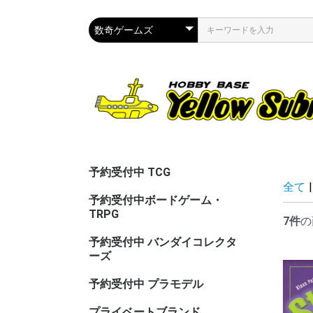
予約受付中 TCG
全て
|
予約受付中ボードゲーム・
TRPG
7件
の
予約受付中 バンダイコレクタ
ーズ
予約受付中 プラモデル
プライベートブランド
CAC（カ
ASG（ア
PPC(関節
PPC(飾)
PPC(塗)