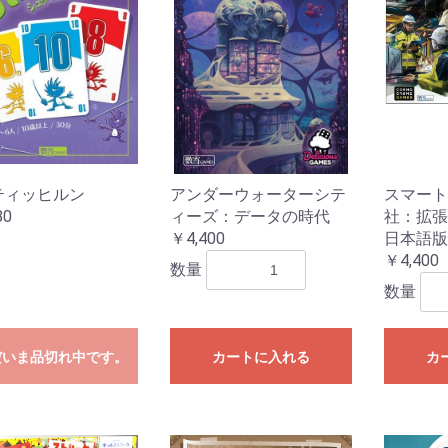
レクション）
クション）
ル
ームセール
ール
ィギュアセー
カードゲーム
シュヴァルツ
シュヴァルツ
シュヴァルツ
TCG
マン カードゲ
オシカ)
イト!! ヴァン
 カードゲーム
ING CARD
ars
花嫁カードゲ
バースエボル
インクロス
ー・ロルカ
カードゲーム
ピリッツ
バイド
カードゲーム
カードゲーム
OFFICIAL
:ザ・ギャザリ
RENA
ーバーチュア
or you
ECEカードゲー
G
日本語版
英語版
MTG書籍
Ｇ
RDER
ME
Gアクセサリ
(スタンダード
ミニサイズ)
特殊サイズ)
ター アクセサ
マン用アクセ
ー・リフィル
ト(2)
ース類
ンナップ
ーダー
TOYGER製品
カードホルダー・スタ
ブランクカード
ライフストーン
無地(スタンダードサイ
スリーブ(オーバーサイ
無地(ミニサイズ)
ミニスリーブ(オーバー
スリーブ(スタンダード
スリーブ(ミニサイズ)
スリーブ(オーバーサイ
デッキケース
ストレージ(カードボッ
プレイマット
バインダー等
バインダーリフィルイ
リフィル
プレイマットケース
ストレージボックス(無
デッキケース・カード
サイドローダー
ンド
ズ)
ズ/スリーブガード)
サイズ/スリーブガード)
サイズ/TCGサイズ)
ズ/スリーブガード)
クス)
ンデックス
地/ノーマルサイズ)
ケース(無地)
ティッヒルン
アンダーウォーターシテ
スマート
ドゲーム
ダーミステリ
ュレーション
ドゲーム関連
G
ライ・アクセ
(204)
80
ィーズ：データの時代
社：拡張 
￥4,400
日本語版
ース
ミステリー
ーム・カード
プライ
ック
：オブシディ
名 ア行
名 カ行
名 サ行
名 タ行/ナ行
名 ハ行/マ行
 ヤ行/ラ行/
アークライト
アソビション
itten
EJIN研究所
Engames
エンスカイ
オインクゲームズ
他メーカー
グランディング
グループSNE/cosaic
幻冬舎
ケンビル
GOTTA2
COLON ARC
他メーカー
サニーバード
ジーピー
CMON JAPAN
ジャイアントホビー
数奇ゲームズ
すごろくや
SUSABI GAMES
JELLY JELLY GAMES
他メーカー
ディアシュピール
TERIYAKI GAMES
テンデイズゲームズ
DOMINA GAMES
日本卓上開発
ニューゲームズオーダ
他メーカー
BakaFire Party
バンソウ
ヘムズユニバーサルゲ
ホビージャパン
MAGI
メビウスゲームズ
MoB+
他メーカー
やのまん
ラフスケッチ
リゴレ
ワンドロー
他メーカー
ゲーム
DOMINA Art Sle
DOMINA Game 
その他アクセサ
￥4,400
数量
書籍
・SLG・ボード
トコル
ー
ームズ
Collection
数量
・ラボ(メーカ
NE(メーカー)
.(メーカー)
(メーカー)
ll RPG(メーカ
ャパン(メーカ
神話TRPG
フの呼び声
ンズ&ドラゴン
ア
エスト
PG
プライ
オリエンタル霊異譚
ドラクルージュ
永い後日談のネクロニ
鵺鏡
ブラドリウム
ゆうやけこやけ
ワールドエンドフロン
その他
ゴブリンスレイヤー
ソード・ワールド２.５
トンネルズ&トロールズ
捏造ミステリーTRPG
パグマイア RPG
ファイティング・ファ
マウ連合君主国 RPG
ロードス島戦記RPG
ゲームサポート誌
関連書籍
その他
アニマアニムス
アリアンロッドRPG 2E
異界戦記カオスフレア
格闘アクションRPG 拳
Sci-FiミステリーRPG
スクリームハイスクー
ダブルクロス
トーキョー・ナイトメ
トーキョーN◎VA THE
マージナルヒーローズ
モノトーンミュージア
ルーインブレイカーズ
その他
サイコロ・フィクショ
獸ノ森
クラヤミクライン
サタスペ
サムライブレイドTRPG
先輩後輩TRPG エネカ
歯車の塔の探空士
フタリソウサ
迷宮キングダム
その他
キズナバレット
虚構侵蝕ＴＲＰＧ
光砕のリヴァルチャー
サンサーラ・バラッド
シャドウラン
蒸気活劇RPG スチーム
人鬼血盟RPG ブラッド
神聖課金RPG ディバイ
大正伝奇浪漫ＲＰＧ
天下繚乱(新版)
ブレイド・オブ・アル
ネバー・レイト・ナイ
瞳逸らさぬイリスベイ
武装少女RPG プリン
和風幻想RPG 不知火
その他
ウォーハンマーRPG
クトゥルフの呼び声
サイバーパンク
指輪物語TRPG
［ホビージャパン版］
関連書籍
Role&Roll
Role&Roll Extra
ゲーマーズ・フィール
ゲーマーズ・フィール
スピタのコピタの！
サプライ
TRPG関連書籍
インセイン
シノビガミ
スタリィドール
ダークデイズド
ピーカーブー
ビギニングアイ
マギカロギア
その他
旧版
新版
幽冥鬼使
カ
トライン
TRPG
赤と黒
ンタジー
禅無双
トワイライトハイスク
ル
ア
AXLERATION
ム
ンシリーズ
デット
パンカーズ
パス
ンチャージャー
あやびと
カナ
ターズ
ン
セスウイング
TRPG
ダンジョンズ&ドラゴン
Lead&Read
ド
ド別冊
ャーナル
ーム日本史
ームハンドブ
・アングルズ
マガジン
・ウォーゲー
マガジン
ーションゲー
ール
ズ 第5版
シックス
)
だいま品切れ中です。
カートに入れる
カ
レカ
コレクターズ
ロー
イン
ーチャー
コット
ツ
ョントイ
他
商品
ガンダム
トレーディングフィギ
ュア