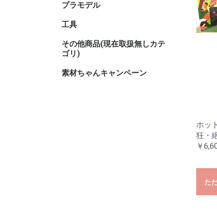
プラモデル
キャラク
工具
その他商品(現在取扱無しカテ
その他TC
その他ホ
ゴリ)
素材ちゃんキャンペーン
ホッ
狂・
￥6,6
た