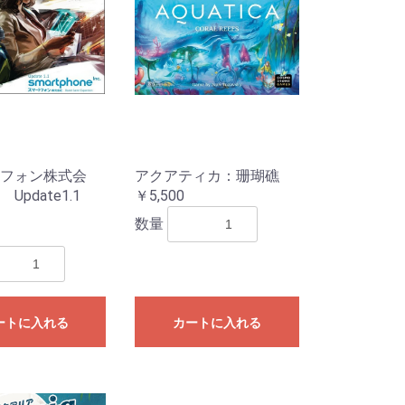
フォン株式会
アクアティカ：珊瑚礁
Update1.1
￥5,500
数量
eves
Mat
リ
ライブ
ドル
ートに入れる
カートに入れる