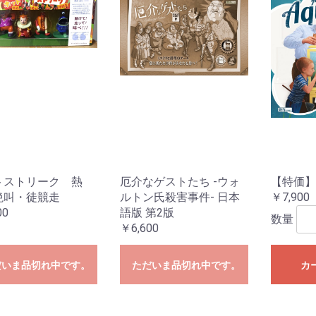
ターモデル
ガンダムシリーズ
G商品
ビー商品
Z/X -Zillions of enemy
ドラゴンボールスーパ
トランプ
MTG他言語版
MTGサプライ
MTG雑貨
PPC(造)
PPC(アフターパーツ)
ダイス・ゲームアクセ
ドール
1/144 RG
UCハードグラフ
1/144 FG
1/60 PG
ガンダムOO
1/100 MG
EXモデル
1/48 メガサイズモデル
HGメカニクス
ガンダムAGE
ガンプラビルダーズ
ガンダムシリーズ以外
ファインモールド
アオシマ
コトブキヤ
ハセガワ
バンダイ
ダンボール戦機
フジミ
プラッツ
ミニ四駆
スケールモデル
その他(1302)
航空機
ミリタリー
艦船
車・バイク
パーツパラダイス
ガレージキット
食玩
工具・材料・カラー
ホビー系書籍
ダイス(ベーシッ
ダイス(キャラク
ダイスタワー
ダイスカップ
ダイストレイ
ダイスポーチ
レジェンダリー
プライムポーカ
ポーカーチップ
ぬいぐるみ
ポーン
戦車(ガレージキ
工具セット
「切る」
「飾る」
「接着する」
「測る」
「罫書く」
「盛る」
「つかむ」
「削る」
「磨く」
「貼る」
「貫く」
「型取る」
「彫る」
「収納する」
「造る」
「塗る」
「洗う」
ホビー系書籍
カタログ
X- ゼクス
ーカードゲームフュー
サリ
のキャラクター
コイン(Legenda
ジョンワールド
Metal Coins)
トストリーク 熱
厄介なゲストたち -ウォ
【特価】
絶叫・徒競走
ルトン氏殺害事件- 日本
￥7,900
00
語版 第2版
数量
￥6,600
だいま品切れ中です。
ただいま品切れ中です。
カ