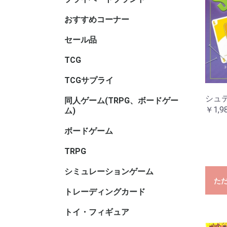
サリ・コ
ム・セレ
おすすめコーナー
セール品
TCGセー
ボードゲ
TRPGセ
トイ・フ
ル
TCG
アニマル
ヴァイス
ヴァイス
ヴァイス
ウィクロス
ウルトラ
OSICA(
カードファ
ガンダム
軌跡TRAD
Xross St
五等分の
シャドウ
ディヴァ
ディズニ
デジモン
バトルス
ビルディ
プロ野球
ポケモン
hololive 
マジック
遊戯王
UNION A
リセ オ
Reバース f
ONE PI
その他TC
ブラウ
ロゼ
ーム
ガード
GAME
ーム
ヴ
ナ・ＴＣ
DREAM O
CARD GA
ング
ム
TCGサプライ
その他TC
スリーブ
スリーブ(
スリーブ(
キャラク
ビックリ
バインダ
プレイマッ
デッキケ
CACライ
カードロ
サイズ)
リ
サリ
類
シュ
同人ゲーム(TRPG、ボードゲー
同人ボー
同人マー
同人シミ
同人ボー
同人TRP
同人サプ
その他
￥1,9
ム)
ー
書籍
サリ等
ボードゲーム
ホビーベ
マーダー
謎解き
ボードゲ
ゲームサ
ゲームブ
エンバー
メーカー
メーカー
メーカー
メーカー
メーカー
メーカー名
ゲーム系
(TRPG
アンプロ
ワ行
TRPG
ゲーム用)
インコグ
グループS
F.E.A.R
冒険企画局
Roll&Ro
ホビージ
クトゥルフ
クトゥル
kutulu
ダンジョ
パラノイ
ルーンク
その他TR
書籍・サ
ー)
ー)
ー)
ズ 第5版
シミュレーションゲーム
ゲームジ
ウォーゲ
ウォーゲ
シックス
コマンド
ジャパン
BANZAI
シミュレ
ック
ム・クラ
ム(その他
た
トレーディングカード
キャラト
トイ・フィギュア
バンダイ
トイヒー
トイヒロ
トイメカ
トイクリ
トイマス
トイパー
コレクシ
トイその
アダルト