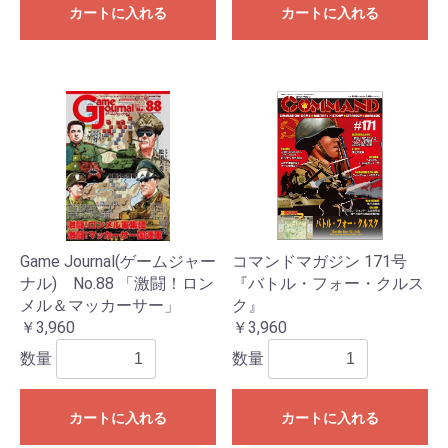
カートに入れる
カートに入れる
Game Journal(ゲームジャー
コマンドマガジン 171号
ナル) No.88 「激闘！ロン
『バトル・フォー・クルス
メル＆マッカーサー」
ク』
￥3,960
￥3,960
数量
数量
カートに入れる
カートに入れる