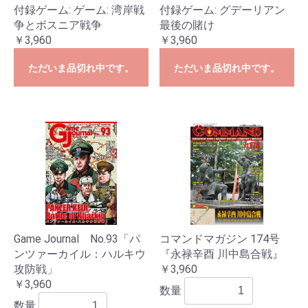
付録ゲーム: ゲーム: 湾岸戦
付録ゲーム: グデーリアン
争とボスニア戦争
最後の賭け
￥3,960
￥3,960
ただいま品切れ中です。
ただいま品切れ中です。
Game Journal No.93「パ
コマンドマガジン 174号
ンツァーカイル：ハルキウ
『永禄辛酉 川中島合戦』
攻防戦」
￥3,960
￥3,960
数量
数量