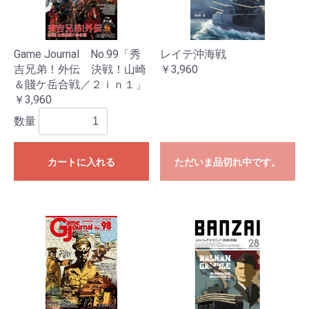
Game Journal No.99「秀
レイテ沖海戦
吉兄弟！外伝 決戦！山崎
￥3,960
＆賤ケ岳合戦／２ｉｎ１」
￥3,960
数量
カートに入れる
ただいま品切れ中です。