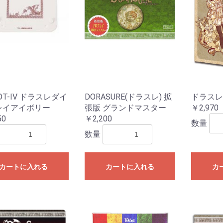
レクション）
クション）
ル
ームセール
ール
ィギュアセー
カードゲーム
シュヴァルツ
シュヴァルツ
シュヴァルツ
TCG
マン カードゲ
オシカ)
イト!! ヴァン
 カードゲーム
ING CARD
ars
花嫁カードゲ
バースエボル
インクロス
ー・ロルカ
カードゲーム
ピリッツ
バイド
カードゲーム
カードゲーム
OFFICIAL
:ザ・ギャザリ
RENA
ーバーチュア
or you
ECEカードゲー
G
日本語版
英語版
MTG書籍
Ｇ
RDER
ME
Gアクセサリ
(スタンダード
ミニサイズ)
特殊サイズ)
ター アクセサ
マン用アクセ
ー・リフィル
ト(2)
ース類
ンナップ
ーダー
TOYGER製品
カードホルダー・スタ
ブランクカード
ライフストーン
無地(スタンダードサイ
スリーブ(オーバーサイ
無地(ミニサイズ)
ミニスリーブ(オーバー
スリーブ(スタンダード
スリーブ(ミニサイズ)
スリーブ(オーバーサイ
デッキケース
ストレージ(カードボッ
プレイマット
バインダー等
バインダーリフィルイ
リフィル
プレイマットケース
ストレージボックス(無
デッキケース・カード
サイドローダー
ンド
ズ)
ズ/スリーブガード)
サイズ/スリーブガード)
サイズ/TCGサイズ)
ズ/スリーブガード)
クス)
ンデックス
地/ノーマルサイズ)
ケース(無地)
-DT-IV ドラスレダイ
DORASURE(ドラスレ) 拡
ドラスレ
ドゲーム
ダーミステリ
ュレーション
ドゲーム関連
G
ライ・アクセ
(204)
レイアイボリー
張版 グランドマスター
￥2,970
50
￥2,200
数量
ース
ミステリー
ーム・カード
プライ
ック
：オブシディ
名 ア行
名 カ行
名 サ行
名 タ行/ナ行
名 ハ行/マ行
 ヤ行/ラ行/
アークライト
アソビション
itten
EJIN研究所
Engames
エンスカイ
オインクゲームズ
他メーカー
グランディング
グループSNE/cosaic
幻冬舎
ケンビル
GOTTA2
COLON ARC
他メーカー
サニーバード
ジーピー
CMON JAPAN
ジャイアントホビー
数奇ゲームズ
すごろくや
SUSABI GAMES
JELLY JELLY GAMES
他メーカー
ディアシュピール
TERIYAKI GAMES
テンデイズゲームズ
DOMINA GAMES
日本卓上開発
ニューゲームズオーダ
他メーカー
BakaFire Party
バンソウ
ヘムズユニバーサルゲ
ホビージャパン
MAGI
メビウスゲームズ
MoB+
他メーカー
やのまん
ラフスケッチ
リゴレ
ワンドロー
他メーカー
ゲーム
DOMINA Art Sle
DOMINA Game 
その他アクセサ
数量
書籍
・SLG・ボード
トコル
ー
ームズ
Collection
・ラボ(メーカ
NE(メーカー)
.(メーカー)
(メーカー)
ll RPG(メーカ
ャパン(メーカ
神話TRPG
フの呼び声
ンズ&ドラゴン
ア
エスト
PG
プライ
オリエンタル霊異譚
ドラクルージュ
永い後日談のネクロニ
鵺鏡
ブラドリウム
ゆうやけこやけ
ワールドエンドフロン
その他
ゴブリンスレイヤー
ソード・ワールド２.５
トンネルズ&トロールズ
捏造ミステリーTRPG
パグマイア RPG
ファイティング・ファ
マウ連合君主国 RPG
ロードス島戦記RPG
ゲームサポート誌
関連書籍
その他
アニマアニムス
アリアンロッドRPG 2E
異界戦記カオスフレア
格闘アクションRPG 拳
Sci-FiミステリーRPG
スクリームハイスクー
ダブルクロス
トーキョー・ナイトメ
トーキョーN◎VA THE
マージナルヒーローズ
モノトーンミュージア
ルーインブレイカーズ
その他
サイコロ・フィクショ
獸ノ森
クラヤミクライン
サタスペ
サムライブレイドTRPG
先輩後輩TRPG エネカ
歯車の塔の探空士
フタリソウサ
迷宮キングダム
その他
キズナバレット
虚構侵蝕ＴＲＰＧ
光砕のリヴァルチャー
サンサーラ・バラッド
シャドウラン
蒸気活劇RPG スチーム
人鬼血盟RPG ブラッド
神聖課金RPG ディバイ
大正伝奇浪漫ＲＰＧ
天下繚乱(新版)
ブレイド・オブ・アル
ネバー・レイト・ナイ
瞳逸らさぬイリスベイ
武装少女RPG プリン
和風幻想RPG 不知火
その他
ウォーハンマーRPG
クトゥルフの呼び声
サイバーパンク
指輪物語TRPG
［ホビージャパン版］
関連書籍
Role&Roll
Role&Roll Extra
ゲーマーズ・フィール
ゲーマーズ・フィール
スピタのコピタの！
サプライ
TRPG関連書籍
インセイン
シノビガミ
スタリィドール
ダークデイズド
ピーカーブー
ビギニングアイ
マギカロギア
その他
旧版
新版
幽冥鬼使
カ
トライン
TRPG
赤と黒
ンタジー
禅無双
トワイライトハイスク
ル
ア
AXLERATION
ム
ンシリーズ
デット
パンカーズ
パス
ンチャージャー
あやびと
カナ
ターズ
ン
セスウイング
TRPG
ダンジョンズ&ドラゴン
Lead&Read
ド
ド別冊
カートに入れる
カートに入れる
カ
ャーナル
ーム日本史
ームハンドブ
・アングルズ
マガジン
・ウォーゲー
マガジン
ーションゲー
ール
ズ 第5版
シックス
)
レカ
コレクターズ
ロー
イン
ーチャー
コット
ツ
ョントイ
他
商品
ガンダム
トレーディングフィギ
ュア