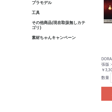
プラモデル
キャラク
工具
その他商品(現在取扱無しカテ
その他TC
その他ホ
ゴリ)
素材ちゃんキャンペーン
DOR
張版 
￥3,3
数量