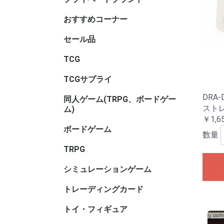
サリ・コ
ム・セレ
おすすめコーナー
セール品
TCGセー
ボードゲ
TRPGセ
トイ・フ
ル
TCG
アニマル
ヴァイス
ヴァイス
ヴァイス
ウィクロス
ウルトラ
OSICA(
カードファ
ガンダム
軌跡TRAD
Xross St
五等分の
シャドウ
ディヴァ
ディズニ
デジモン
バトルス
ビルディ
プロ野球
ポケモン
hololive 
マジック
遊戯王
UNION A
リセ オ
Reバース f
ONE PI
その他TC
ブラウ
ロゼ
ーム
ガード
GAME
ーム
ヴ
ナ・ＴＣ
DREAM O
CARD GA
ング
ム
TCGサプライ
その他TC
スリーブ
スリーブ(
スリーブ(
キャラク
ビックリ
バインダ
プレイマッ
デッキケ
CACライ
カードロ
サイズ)
リ
サリ
類
DRA
同人ゲーム(TRPG、ボードゲー
同人ボー
同人マー
同人シミ
同人ボー
同人TRP
同人サプ
その他
スト
ム)
ー
書籍
サリ等
￥1,6
ボードゲーム
ホビーベ
マーダー
謎解き
ボードゲ
ゲームサ
ゲームブ
エンバー
メーカー
メーカー
メーカー
メーカー
メーカー
メーカー名
数量
ゲーム系
(TRPG
アンプロ
ワ行
TRPG
ゲーム用)
インコグ
グループS
F.E.A.R
冒険企画局
Roll&Ro
ホビージ
クトゥルフ
クトゥル
kutulu
ダンジョ
パラノイ
ルーンク
その他TR
書籍・サ
ー)
ー)
ー)
ズ 第5版
シミュレーションゲーム
ゲームジ
ウォーゲ
ウォーゲ
シックス
コマンド
ジャパン
BANZAI
シミュレ
ック
ム・クラ
ム(その他
トレーディングカード
キャラト
トイ・フィギュア
バンダイ
トイヒー
トイヒロ
トイメカ
トイクリ
トイマス
トイパー
コレクシ
トイその
アダルト