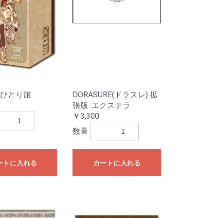
ひとり旅
DORASURE(ドラスレ) 拡
張版 :エクステラ
￥3,300
eves
Mat
リ
数量
ライブ
ドル
ートに入れる
カートに入れる