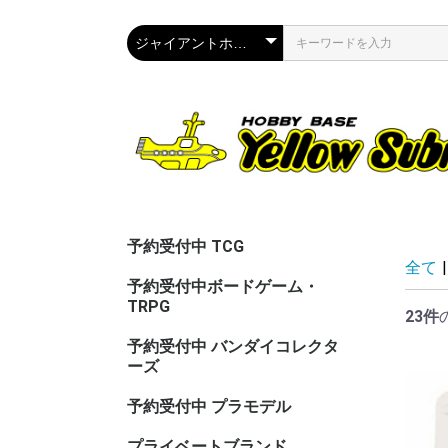
予約受付中 TCG
全て
|
予約受付中ボードゲーム・
TRPG
23件
予約受付中 バンダイコレクタ
ーズ
予約受付中 プラモデル
プライベートブランド
CAC（カ
ASG（ア
PPC(関節
PPC(飾)
PPC(塗)