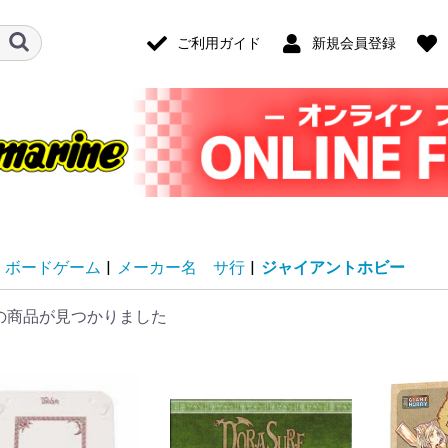
ご利用ガイド
新規会員登録
ボードゲーム
|
メーカー名 サ行
|
ジャイアントホビー
の商品が見つかりました
ード・アクセ
ナログ・ゲー
技)