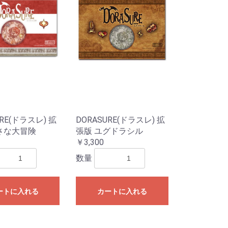
ク)
ター)
メタル
ー
ット)
HDDシリーズ
パールダイス
その他特殊カラー
RPGダイス
クトゥルフダイス
キャッツダイス
日本ダイス
Pathfinderダイスセッ
ハリーポッターダイス
その他キャラクターダ
超音波カッター
薄刃ノコギリ
カッティングガイド
ニッパー・ペンチ
はさみ
カッター・ナイフ
カッティングマット
エポキシ接着剤
水性型接着剤
瞬間接着剤
瞬着ノズル
接着剤その他
プラスチック用接着剤
スポイト
定規
ビーカー
エッチングノコ
タガネ
リベットツール
テンプレート・ガイド
罫書きツール
パテ
スパチュラ・ヘラ
ピンセット
キサゲ
電動リューター
ヤスリ
コンパウンド
ワックス・コーティン
ポリッシングクロス
サンドペーパー
電動ポリッシャー
デカールシート
デカール軟化剤
フィニッシュシート
金属シート
ドリル刃
ピンバイス
ポンチ
型取剤
粘土
離型剤
シリコーンゴム
レジンキャスト
型取りブロック
彫刻刀・ノミ
金属素材
ファンド・スカルピー
素材その他
ディテールアップパー
プラスチック素材
サーフェーサー・プラ
塗装ブース
コンプレッサー
マーカー
マスキング
塗装用具
筆
エアブラシ用品
カラー
カラースプレー
ハンドクリーナー
超音波洗浄器
ペイントリムーバー
ツールクリーナー
離型剤落し
ラッカーパテ
エポキシパテ
ポリエステルパテ
パテその他
光硬化パテ
水性カラー
Mr.カラー
Mr.カラースプレー
ウェザリング・情景用
ガイアカラー
スプレーその他
タミヤアクリル
タミヤデコレーション
タミヤエナメル
タミヤスプレー
フィニッシャーズカラ
Vカラー
ry
ト
イス
テープ
グ剤
ツ
イマー
カラー
カラー
ー
URE(ドラスレ) 拡
DORASURE(ドラスレ) 拡
小さな大冒険
張版 ユグドラシル
￥3,300
数量
ートに入れる
カートに入れる