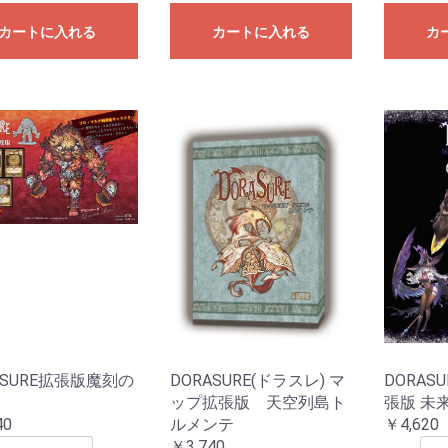
カートに入れる
カートに入れる
カ
ASURE拡張版魔刻の
DORASURE(ドラスレ) マ
DORAS
ップ拡張版 天空列島ト
張版 未
40
ルメンテ
￥4,620
￥3,740