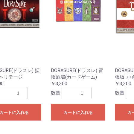
ターモデル
ガンダムシリーズ
G商品
ビー商品
Z/X -Zillions of enemy
ドラゴンボールスーパ
トランプ
MTG他言語版
MTGサプライ
MTG雑貨
PPC(造)
PPC(アフターパーツ)
ダイス・ゲームアクセ
ドール
1/144 RG
UCハードグラフ
1/144 FG
1/60 PG
ガンダムOO
1/100 MG
EXモデル
1/48 メガサイズモデル
HGメカニクス
ガンダムAGE
ガンプラビルダーズ
ガンダムシリーズ以外
ファインモールド
アオシマ
コトブキヤ
ハセガワ
バンダイ
ダンボール戦機
フジミ
プラッツ
ミニ四駆
スケールモデル
その他(1302)
航空機
ミリタリー
艦船
車・バイク
パーツパラダイス
ガレージキット
食玩
工具・材料・カラー
ホビー系書籍
ダイス(ベーシッ
ダイス(キャラク
ダイスタワー
ダイスカップ
ダイストレイ
ダイスポーチ
レジェンダリー
プライムポーカ
ポーカーチップ
ぬいぐるみ
ポーン
戦車(ガレージキ
工具セット
「切る」
「飾る」
「接着する」
「測る」
「罫書く」
「盛る」
「つかむ」
「削る」
「磨く」
「貼る」
「貫く」
「型取る」
「彫る」
「収納する」
「造る」
「塗る」
「洗う」
ホビー系書籍
カタログ
X- ゼクス
ーカードゲームフュー
サリ
のキャラクター
コイン(Legenda
ジョンワールド
Metal Coins)
ASURE(ドラスレ) 拡
DORASURE(ドラスレ) 冒
DORAS
:ヘリテージ
険酒場(カードゲーム)
張版 :
00
￥3,300
￥3,300
数量
数量
カートに入れる
カートに入れる
カ