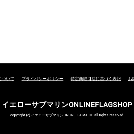
ターモデル
ガンダムシリーズ
G商品
ビー商品
Z/X -Zillions of enemy
ドラゴンボールスーパ
トランプ
MTG他言語版
MTGサプライ
MTG雑貨
PPC(造)
PPC(アフターパーツ)
ダイス・ゲームアクセ
ドール
1/144 RG
UCハードグラフ
1/144 FG
1/60 PG
ガンダムOO
1/100 MG
EXモデル
1/48 メガサイズモデル
HGメカニクス
ガンダムAGE
ガンプラビルダーズ
ガンダムシリーズ以外
ファインモールド
アオシマ
コトブキヤ
ハセガワ
バンダイ
ダンボール戦機
フジミ
プラッツ
ミニ四駆
スケールモデル
その他(1302)
航空機
ミリタリー
艦船
車・バイク
パーツパラダイス
ガレージキット
食玩
工具・材料・カラー
ホビー系書籍
ダイス(ベーシッ
ダイス(キャラク
ダイスタワー
ダイスカップ
ダイストレイ
ダイスポーチ
レジェンダリー
プライムポーカ
ポーカーチップ
ぬいぐるみ
ポーン
戦車(ガレージキ
工具セット
「切る」
「飾る」
「接着する」
「測る」
「罫書く」
「盛る」
「つかむ」
「削る」
「磨く」
「貼る」
「貫く」
「型取る」
「彫る」
「収納する」
「造る」
「塗る」
「洗う」
ホビー系書籍
カタログ
X- ゼクス
ーカードゲームフュー
サリ
のキャラクター
コイン(Legenda
ジョンワールド
Metal Coins)
について
プライバシーポリシー
特定商取引法に基づく表記
お
イエローサブマリンONLINEFLAGSHOP
copyright (c) イエローサブマリンONLINEFLAGSHOP all rights reserved.