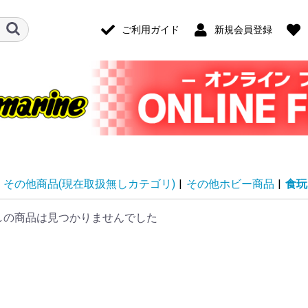
ご利用ガイド
新規会員登録
その他商品(現在取扱無しカテゴリ)
|
その他ホビー商品
|
食玩
しの商品は見つかりませんでした
ード・アクセ
ナログ・ゲー
技)