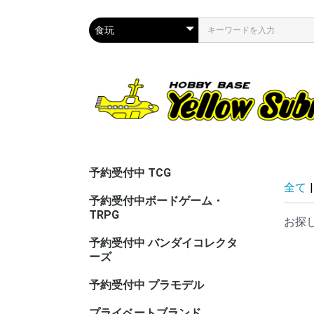
予約受付中 TCG
全て
|
予約受付中ボードゲーム・
TRPG
お探
予約受付中 バンダイコレクタ
ーズ
予約受付中 プラモデル
プライベートブランド
CAC（カ
ASG（ア
PPC(関節
PPC(飾)
PPC(塗)