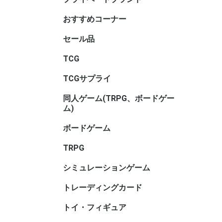
サリ・コ
ム・セレ
おすすめコーナー
セール品
TCGセー
ボードゲ
TRPGセ
トイ・フ
ル
TCG
アニマル
ヴァイス
ヴァイス
ヴァイス
ウィクロス
ウルトラ
OSICA(
カードファ
ガンダム
軌跡TRAD
Xross St
五等分の
シャドウ
ディヴァ
ディズニ
デジモン
バトルス
ビルディ
プロ野球
ポケモン
hololive 
マジック
遊戯王
UNION A
リセ オ
Reバース f
ONE PI
その他TC
ブラウ
ロゼ
ーム
ガード
GAME
ーム
ヴ
ナ・ＴＣ
DREAM O
CARD GA
ング
ム
TCGサプライ
その他TC
スリーブ
スリーブ(
スリーブ(
キャラク
ビックリ
バインダ
プレイマッ
デッキケ
CACライ
カードロ
サイズ)
リ
サリ
類
同人ゲーム(TRPG、ボードゲー
同人ボー
同人マー
同人シミ
同人ボー
同人TRP
同人サプ
その他
ム)
ー
書籍
サリ等
ボードゲーム
ホビーベ
マーダー
謎解き
ボードゲ
ゲームサ
ゲームブ
エンバー
メーカー
メーカー
メーカー
メーカー
メーカー
メーカー名
ゲーム系
(TRPG
アンプロ
ワ行
TRPG
ゲーム用)
インコグ
グループS
F.E.A.R
冒険企画局
Roll&Ro
ホビージ
クトゥルフ
クトゥル
kutulu
ダンジョ
パラノイ
ルーンク
その他TR
書籍・サ
ー)
ー)
ー)
ズ 第5版
シミュレーションゲーム
ゲームジ
ウォーゲ
ウォーゲ
シックス
コマンド
ジャパン
BANZAI
シミュレ
ック
ム・クラ
ム(その他
トレーディングカード
キャラト
トイ・フィギュア
バンダイ
トイヒー
トイヒロ
トイメカ
トイクリ
トイマス
トイパー
コレクシ
トイその
アダルト