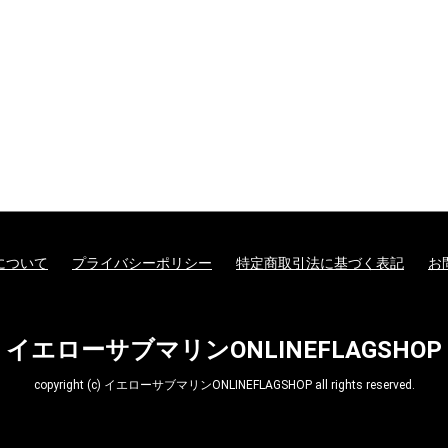
ターモデル
ガンダムシリーズ
G商品
ビー商品
Z/X -Zillions of enemy
ドラゴンボールスーパ
トランプ
MTG他言語版
MTGサプライ
MTG雑貨
PPC(造)
PPC(アフターパーツ)
ダイス・ゲームアクセ
ドール
1/144 RG
UCハードグラフ
1/144 FG
1/60 PG
ガンダムOO
1/100 MG
EXモデル
1/48 メガサイズモデル
HGメカニクス
ガンダムAGE
ガンプラビルダーズ
ガンダムシリーズ以外
ファインモールド
アオシマ
コトブキヤ
ハセガワ
バンダイ
ダンボール戦機
フジミ
プラッツ
ミニ四駆
スケールモデル
その他(1302)
航空機
ミリタリー
艦船
車・バイク
パーツパラダイス
ガレージキット
食玩
工具・材料・カラー
ホビー系書籍
ダイス(ベーシッ
ダイス(キャラク
ダイスタワー
ダイスカップ
ダイストレイ
ダイスポーチ
レジェンダリー
プライムポーカ
ポーカーチップ
ぬいぐるみ
ポーン
戦車(ガレージキ
工具セット
「切る」
「飾る」
「接着する」
「測る」
「罫書く」
「盛る」
「つかむ」
「削る」
「磨く」
「貼る」
「貫く」
「型取る」
「彫る」
「収納する」
「造る」
「塗る」
「洗う」
ホビー系書籍
カタログ
X- ゼクス
ーカードゲームフュー
サリ
のキャラクター
コイン(Legenda
ジョンワールド
Metal Coins)
について
プライバシーポリシー
特定商取引法に基づく表記
お
イエローサブマリンONLINEFLAGSHOP
copyright (c) イエローサブマリンONLINEFLAGSHOP all rights reserved.