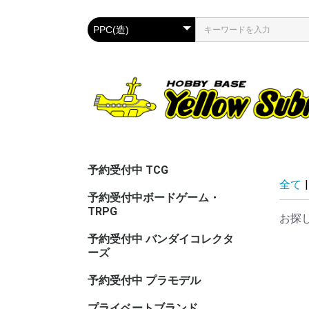
予約受付中 TCG
全て
|
予約受付中ボードゲーム・
TRPG
お探
予約受付中 バンダイコレクタ
ーズ
予約受付中 プラモデル
プライベートブランド
CAC（カ
ASG（ア
PPC(関節
PPC(飾)
PPC(塗)