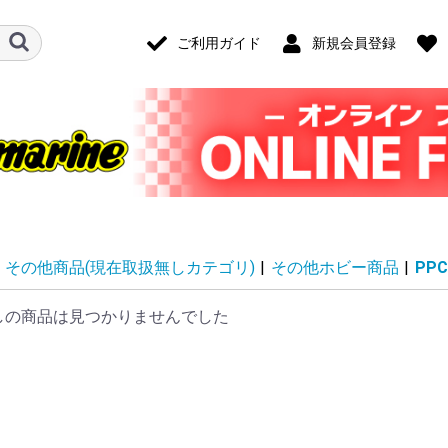
ご利用ガイド
新規会員登録
その他商品(現在取扱無しカテゴリ)
|
その他ホビー商品
|
PPC
しの商品は見つかりませんでした
ード・アクセ
ナログ・ゲー
技)