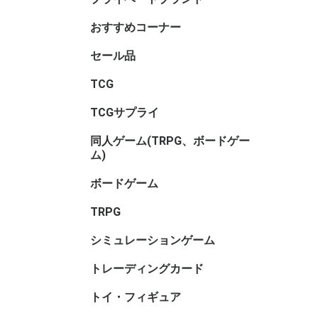
サリ・コ
ム・セレ
おすすめコーナー
セール品
TCGセー
ボードゲ
TRPGセ
トイ・フ
ル
TCG
アニマル
ヴァイス
ヴァイス
ヴァイス
ウィクロス
ウルトラ
OSICA(
カードファ
ガンダム
軌跡TRAD
Xross St
五等分の
シャドウ
ディヴァ
ディズニ
デジモン
バトルス
ビルディ
プロ野球
ポケモン
hololive 
マジック
遊戯王
UNION A
リセ オ
Reバース f
ONE PI
その他TC
ブラウ
ロゼ
ーム
ガード
GAME
ーム
ヴ
ナ・ＴＣ
DREAM O
CARD GA
ング
ム
TCGサプライ
その他TC
スリーブ
スリーブ(
スリーブ(
キャラク
ビックリ
バインダ
プレイマッ
デッキケ
CACライ
カードロ
サイズ)
リ
サリ
類
同人ゲーム(TRPG、ボードゲー
同人ボー
同人マー
同人シミ
同人ボー
同人TRP
同人サプ
その他
ム)
ー
書籍
サリ等
ボードゲーム
ホビーベ
マーダー
謎解き
ボードゲ
ゲームサ
ゲームブ
エンバー
メーカー
メーカー
メーカー
メーカー
メーカー
メーカー名
ゲーム系
(TRPG
アンプロ
ワ行
TRPG
ゲーム用)
インコグ
グループS
F.E.A.R
冒険企画局
Roll&Ro
ホビージ
クトゥルフ
クトゥル
kutulu
ダンジョ
パラノイ
ルーンク
その他TR
書籍・サ
ー)
ー)
ー)
ズ 第5版
シミュレーションゲーム
ゲームジ
ウォーゲ
ウォーゲ
シックス
コマンド
ジャパン
BANZAI
シミュレ
ック
ム・クラ
ム(その他
トレーディングカード
キャラト
トイ・フィギュア
バンダイ
トイヒー
トイヒロ
トイメカ
トイクリ
トイマス
トイパー
コレクシ
トイその
アダルト