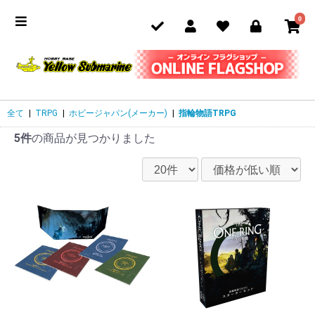
0
全て
|
TRPG
|
ホビージャパン(メーカー)
|
指輪物語TRPG
5件
の商品が見つかりました