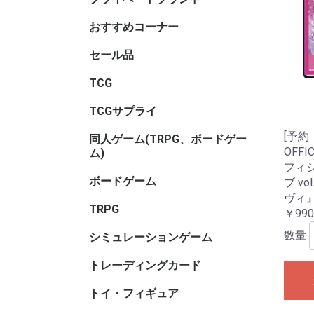
サリ・コ
ム・セレ
おすすめコーナー
セール品
TCGセー
ボードゲ
TRPGセ
トイ・フ
ル
TCG
アニマル
ヴァイス
ヴァイス
ヴァイス
ウィクロス
ウルトラ
OSICA(
カードファ
ガンダム
軌跡TRAD
Xross St
五等分の
シャドウ
ディヴァ
ディズニ
デジモン
バトルス
ビルディ
プロ野球
ポケモン
hololive 
マジック
遊戯王
UNION A
リセ オ
Reバース f
ONE PI
その他TC
ブラウ
ロゼ
ーム
ガード
GAME
ーム
ヴ
ナ・ＴＣ
DREAM O
CARD GA
ング
ム
TCGサプライ
その他TC
スリーブ
スリーブ(
スリーブ(
キャラク
ビックリ
バインダ
プレイマッ
デッキケ
CACライ
カードロ
サイズ)
リ
サリ
類
[予約：9
同人ゲーム(TRPG、ボードゲー
同人ボー
同人マー
同人シミ
同人ボー
同人TRP
同人サプ
その他
OFFI
ム)
ー
書籍
サリ等
フィ
ボードゲーム
ホビーベ
マーダー
謎解き
ボードゲ
ゲームサ
ゲームブ
エンバー
メーカー
メーカー
メーカー
メーカー
メーカー
メーカー名
ブ v
ゲーム系
(TRPG
アンプロ
ワ行
ヴィ
TRPG
ゲーム用)
インコグ
グループS
F.E.A.R
冒険企画局
Roll&Ro
ホビージ
クトゥルフ
クトゥル
kutulu
ダンジョ
パラノイ
ルーンク
その他TR
書籍・サ
￥990
ー)
ー)
ー)
ズ 第5版
数量
シミュレーションゲーム
ゲームジ
ウォーゲ
ウォーゲ
シックス
コマンド
ジャパン
BANZAI
シミュレ
ック
ム・クラ
ム(その他
トレーディングカード
キャラト
トイ・フィギュア
バンダイ
トイヒー
トイヒロ
トイメカ
トイクリ
トイマス
トイパー
コレクシ
トイその
アダルト