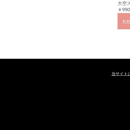
大空
￥990
た
当サイト