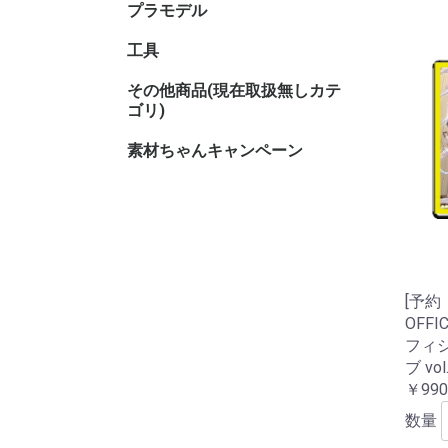
プラモデル
キャラク
工具
その他商品(現在取扱無しカテ
その他TC
その他ホ
ゴリ)
素材ちゃんキャンペーン
[予約：9
OFFI
フィ
ブ v
￥990
数量