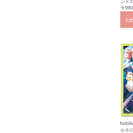
ンドロ
￥990
た
holo
ルホロ