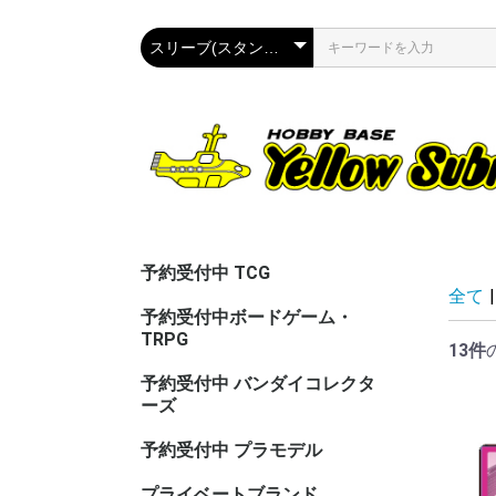
予約受付中 TCG
全て
|
予約受付中ボードゲーム・
TRPG
13件
予約受付中 バンダイコレクタ
ーズ
予約受付中 プラモデル
プライベートブランド
CAC（カ
ASG（ア
PPC(関節
PPC(飾)
PPC(塗)