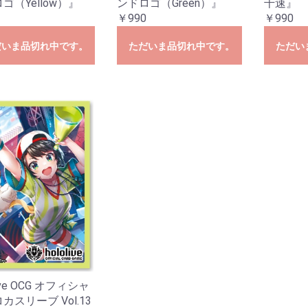
ゴ（Yellow）』
ンドロゴ（Green）』
千速』
￥990
￥990
だいま品切れ中です。
ただいま品切れ中です。
ただい
live OCG オフィシャ
カスリーブ Vol.13