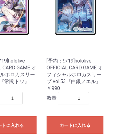
9]hololive
[予約：9/19]hololive
L CARD GAME オ
OFFICIAL CARD GAME オ
ルホロカスリー
フィシャルホロカスリー
eves
Mat
リ
.54『常闇トワ』
ブ vol.53『白銀ノエル』
￥990
ライブ
ドル
数量
ートに入れる
カートに入れる