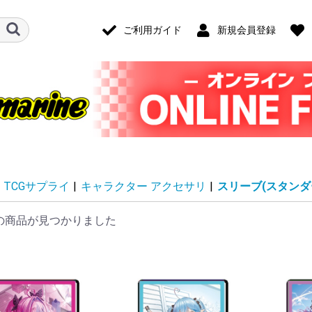
ご利用ガイド
新規会員登録
TCGサプライ
|
キャラクター アクセサリ
|
スリーブ(スタンダ
の商品が見つかりました
ード・アクセ
ナログ・ゲー
技)