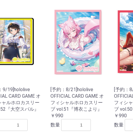
ターモデル
ガンダムシリーズ
G商品
ビー商品
Z/X -Zillions of enemy
ドラゴンボールスーパ
トランプ
MTG他言語版
MTGサプライ
MTG雑貨
PPC(造)
PPC(アフターパーツ)
ダイス・ゲームアクセ
ドール
1/144 RG
UCハードグラフ
1/144 FG
1/60 PG
ガンダムOO
1/100 MG
EXモデル
1/48 メガサイズモデル
HGメカニクス
ガンダムAGE
ガンプラビルダーズ
ガンダムシリーズ以外
ファインモールド
アオシマ
コトブキヤ
ハセガワ
バンダイ
ダンボール戦機
フジミ
プラッツ
ミニ四駆
スケールモデル
その他(1302)
航空機
ミリタリー
艦船
車・バイク
パーツパラダイス
ガレージキット
食玩
工具・材料・カラー
ホビー系書籍
ダイス(ベーシッ
ダイス(キャラク
ダイスタワー
ダイスカップ
ダイストレイ
ダイスポーチ
レジェンダリー
プライムポーカ
ポーカーチップ
ぬいぐるみ
ポーン
戦車(ガレージキ
工具セット
「切る」
「飾る」
「接着する」
「測る」
「罫書く」
「盛る」
「つかむ」
「削る」
「磨く」
「貼る」
「貫く」
「型取る」
「彫る」
「収納する」
「造る」
「塗る」
「洗う」
ホビー系書籍
カタログ
X- ゼクス
ーカードゲームフュー
サリ
のキャラクター
コイン(Legenda
ジョンワールド
Metal Coins)
/19]hololive
[予約：8/21]hololive
[予約：8/2
CIAL CARD GAME オ
OFFICIAL CARD GAME オ
OFFICIA
シャルホロカスリー
フィシャルホロカスリー
フィシャ
ol.52『大空スバル』
ブ vol.51『博衣こより』
ブ vol
￥990
￥990
数量
数量