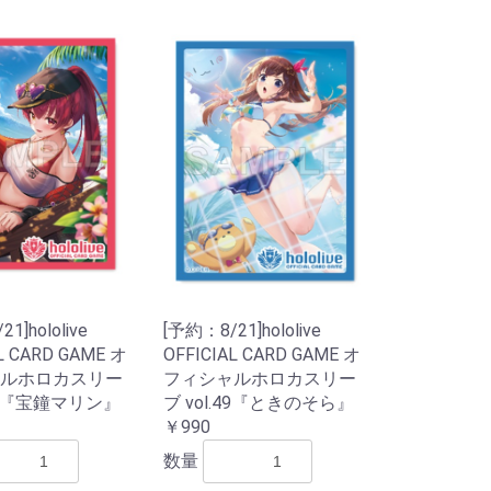
ク)
ター)
メタル
ー
ット)
HDDシリーズ
パールダイス
その他特殊カラー
RPGダイス
クトゥルフダイス
キャッツダイス
日本ダイス
Pathfinderダイスセッ
ハリーポッターダイス
その他キャラクターダ
超音波カッター
薄刃ノコギリ
カッティングガイド
ニッパー・ペンチ
はさみ
カッター・ナイフ
カッティングマット
エポキシ接着剤
水性型接着剤
瞬間接着剤
瞬着ノズル
接着剤その他
プラスチック用接着剤
スポイト
定規
ビーカー
エッチングノコ
タガネ
リベットツール
テンプレート・ガイド
罫書きツール
パテ
スパチュラ・ヘラ
ピンセット
キサゲ
電動リューター
ヤスリ
コンパウンド
ワックス・コーティン
ポリッシングクロス
サンドペーパー
電動ポリッシャー
デカールシート
デカール軟化剤
フィニッシュシート
金属シート
ドリル刃
ピンバイス
ポンチ
型取剤
粘土
離型剤
シリコーンゴム
レジンキャスト
型取りブロック
彫刻刀・ノミ
金属素材
ファンド・スカルピー
素材その他
ディテールアップパー
プラスチック素材
サーフェーサー・プラ
塗装ブース
コンプレッサー
マーカー
マスキング
塗装用具
筆
エアブラシ用品
カラー
カラースプレー
ハンドクリーナー
超音波洗浄器
ペイントリムーバー
ツールクリーナー
離型剤落し
ラッカーパテ
エポキシパテ
ポリエステルパテ
パテその他
光硬化パテ
水性カラー
Mr.カラー
Mr.カラースプレー
ウェザリング・情景用
ガイアカラー
スプレーその他
タミヤアクリル
タミヤデコレーション
タミヤエナメル
タミヤスプレー
フィニッシャーズカラ
Vカラー
ry
ト
イス
テープ
グ剤
ツ
イマー
カラー
カラー
ー
1]hololive
[予約：8/21]hololive
L CARD GAME オ
OFFICIAL CARD GAME オ
ルホロカスリー
フィシャルホロカスリー
.50『宝鐘マリン』
ブ vol.49『ときのそら』
￥990
数量