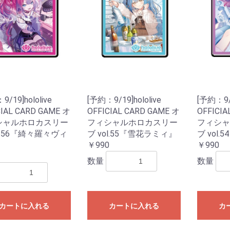
レクション）
クション）
ル
ームセール
ール
ィギュアセー
カードゲーム
シュヴァルツ
シュヴァルツ
シュヴァルツ
TCG
マン カードゲ
オシカ)
イト!! ヴァン
 カードゲーム
ING CARD
ars
花嫁カードゲ
バースエボル
インクロス
ー・ロルカ
カードゲーム
ピリッツ
バイド
カードゲーム
カードゲーム
OFFICIAL
:ザ・ギャザリ
RENA
ーバーチュア
or you
ECEカードゲー
G
日本語版
英語版
MTG書籍
Ｇ
RDER
ME
Gアクセサリ
(スタンダード
ミニサイズ)
特殊サイズ)
ター アクセサ
マン用アクセ
ー・リフィル
ト(2)
ース類
ンナップ
ーダー
TOYGER製品
カードホルダー・スタ
ブランクカード
ライフストーン
無地(スタンダードサイ
スリーブ(オーバーサイ
無地(ミニサイズ)
ミニスリーブ(オーバー
スリーブ(スタンダード
スリーブ(ミニサイズ)
スリーブ(オーバーサイ
デッキケース
ストレージ(カードボッ
プレイマット
バインダー等
バインダーリフィルイ
リフィル
プレイマットケース
ストレージボックス(無
デッキケース・カード
サイドローダー
ンド
ズ)
ズ/スリーブガード)
サイズ/スリーブガード)
サイズ/TCGサイズ)
ズ/スリーブガード)
クス)
ンデックス
地/ノーマルサイズ)
ケース(無地)
/19]hololive
[予約：9/19]hololive
[予約：9/1
ドゲーム
ダーミステリ
ュレーション
ドゲーム関連
G
ライ・アクセ
(204)
CIAL CARD GAME オ
OFFICIAL CARD GAME オ
OFFICIA
シャルホロカスリー
フィシャルホロカスリー
フィシャ
ース
ミステリー
ーム・カード
プライ
ック
：オブシディ
名 ア行
名 カ行
名 サ行
名 タ行/ナ行
名 ハ行/マ行
 ヤ行/ラ行/
アークライト
アソビション
itten
EJIN研究所
Engames
エンスカイ
オインクゲームズ
他メーカー
グランディング
グループSNE/cosaic
幻冬舎
ケンビル
GOTTA2
COLON ARC
他メーカー
サニーバード
ジーピー
CMON JAPAN
ジャイアントホビー
数奇ゲームズ
すごろくや
SUSABI GAMES
JELLY JELLY GAMES
他メーカー
ディアシュピール
TERIYAKI GAMES
テンデイズゲームズ
DOMINA GAMES
日本卓上開発
ニューゲームズオーダ
他メーカー
BakaFire Party
バンソウ
ヘムズユニバーサルゲ
ホビージャパン
MAGI
メビウスゲームズ
MoB+
他メーカー
やのまん
ラフスケッチ
リゴレ
ワンドロー
他メーカー
ゲーム
DOMINA Art Sle
DOMINA Game 
その他アクセサ
ol.56『綺々羅々ヴィ
ブ vol.55『雪花ラミィ』
ブ vol
書籍
・SLG・ボード
トコル
ー
ームズ
Collection
』
￥990
￥990
・ラボ(メーカ
NE(メーカー)
.(メーカー)
(メーカー)
ll RPG(メーカ
ャパン(メーカ
神話TRPG
フの呼び声
ンズ&ドラゴン
ア
エスト
PG
プライ
オリエンタル霊異譚
ドラクルージュ
永い後日談のネクロニ
鵺鏡
ブラドリウム
ゆうやけこやけ
ワールドエンドフロン
その他
ゴブリンスレイヤー
ソード・ワールド２.５
トンネルズ&トロールズ
捏造ミステリーTRPG
パグマイア RPG
ファイティング・ファ
マウ連合君主国 RPG
ロードス島戦記RPG
ゲームサポート誌
関連書籍
その他
アニマアニムス
アリアンロッドRPG 2E
異界戦記カオスフレア
格闘アクションRPG 拳
Sci-FiミステリーRPG
スクリームハイスクー
ダブルクロス
トーキョー・ナイトメ
トーキョーN◎VA THE
マージナルヒーローズ
モノトーンミュージア
ルーインブレイカーズ
その他
サイコロ・フィクショ
獸ノ森
クラヤミクライン
サタスペ
サムライブレイドTRPG
先輩後輩TRPG エネカ
歯車の塔の探空士
フタリソウサ
迷宮キングダム
その他
キズナバレット
虚構侵蝕ＴＲＰＧ
光砕のリヴァルチャー
サンサーラ・バラッド
シャドウラン
蒸気活劇RPG スチーム
人鬼血盟RPG ブラッド
神聖課金RPG ディバイ
大正伝奇浪漫ＲＰＧ
天下繚乱(新版)
ブレイド・オブ・アル
ネバー・レイト・ナイ
瞳逸らさぬイリスベイ
武装少女RPG プリン
和風幻想RPG 不知火
その他
ウォーハンマーRPG
クトゥルフの呼び声
サイバーパンク
指輪物語TRPG
［ホビージャパン版］
関連書籍
Role&Roll
Role&Roll Extra
ゲーマーズ・フィール
ゲーマーズ・フィール
スピタのコピタの！
サプライ
TRPG関連書籍
インセイン
シノビガミ
スタリィドール
ダークデイズド
ピーカーブー
ビギニングアイ
マギカロギア
その他
旧版
新版
数量
数量
幽冥鬼使
カ
トライン
TRPG
赤と黒
ンタジー
禅無双
トワイライトハイスク
ル
ア
AXLERATION
ム
ンシリーズ
デット
パンカーズ
パス
ンチャージャー
あやびと
カナ
ターズ
ン
セスウイング
TRPG
ダンジョンズ&ドラゴン
Lead&Read
ド
ド別冊
ャーナル
ーム日本史
ームハンドブ
・アングルズ
マガジン
・ウォーゲー
マガジン
ーションゲー
ール
ズ 第5版
シックス
)
レカ
カートに入れる
カートに入れる
カ
コレクターズ
ロー
イン
ーチャー
コット
ツ
ョントイ
他
商品
ガンダム
トレーディングフィギ
ュア