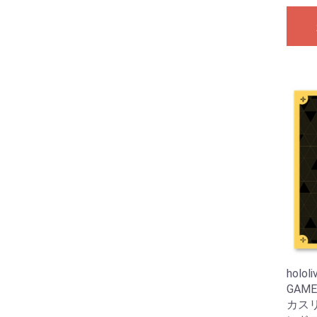
holol
GAM
カスリ