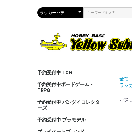
予約受付中 TCG
全て
|
予約受付中ボードゲーム・
ラッ
TRPG
お探
予約受付中 バンダイコレクタ
ーズ
予約受付中 プラモデル
プライベートブランド
CAC（カ
ASG（ア
PPC(関節
PPC(飾)
PPC(塗)