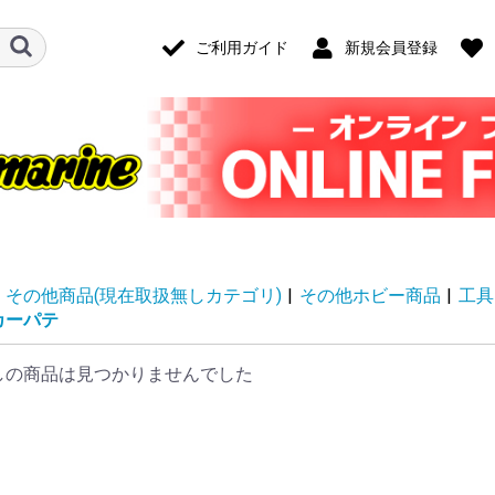
ご利用ガイド
新規会員登録
その他商品(現在取扱無しカテゴリ)
|
その他ホビー商品
|
工具
カーパテ
しの商品は見つかりませんでした
ード・アクセ
ナログ・ゲー
技)