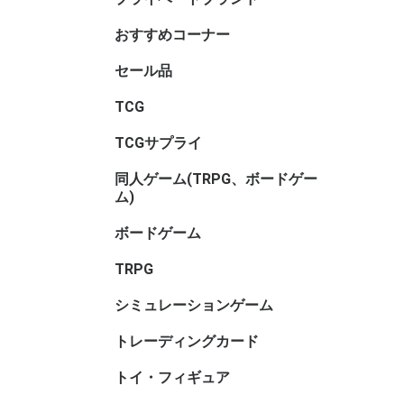
サリ・コ
ム・セレ
おすすめコーナー
セール品
TCGセー
ボードゲ
TRPGセ
トイ・フ
ル
TCG
アニマル
ヴァイス
ヴァイス
ヴァイス
ウィクロス
ウルトラ
OSICA(
カードファ
ガンダム
軌跡TRAD
Xross St
五等分の
シャドウ
ディヴァ
ディズニ
デジモン
バトルス
ビルディ
プロ野球
ポケモン
hololive 
マジック
遊戯王
UNION A
リセ オ
Reバース f
ONE PI
その他TC
ブラウ
ロゼ
ーム
ガード
GAME
ーム
ヴ
ナ・ＴＣ
DREAM O
CARD GA
ング
ム
TCGサプライ
その他TC
スリーブ
スリーブ(
スリーブ(
キャラク
ビックリ
バインダ
プレイマッ
デッキケ
CACライ
カードロ
サイズ)
リ
サリ
類
同人ゲーム(TRPG、ボードゲー
同人ボー
同人マー
同人シミ
同人ボー
同人TRP
同人サプ
その他
ム)
ー
書籍
サリ等
ボードゲーム
ホビーベ
マーダー
謎解き
ボードゲ
ゲームサ
ゲームブ
エンバー
メーカー
メーカー
メーカー
メーカー
メーカー
メーカー名
ゲーム系
(TRPG
アンプロ
ワ行
TRPG
ゲーム用)
インコグ
グループS
F.E.A.R
冒険企画局
Roll&Ro
ホビージ
クトゥルフ
クトゥル
kutulu
ダンジョ
パラノイ
ルーンク
その他TR
書籍・サ
ー)
ー)
ー)
ズ 第5版
シミュレーションゲーム
ゲームジ
ウォーゲ
ウォーゲ
シックス
コマンド
ジャパン
BANZAI
シミュレ
ック
ム・クラ
ム(その他
トレーディングカード
キャラト
トイ・フィギュア
バンダイ
トイヒー
トイヒロ
トイメカ
トイクリ
トイマス
トイパー
コレクシ
トイその
アダルト