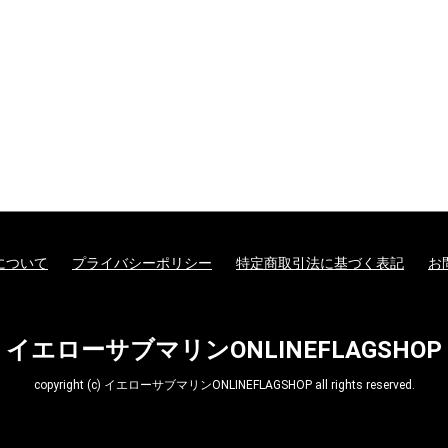
ターモデル
ガンダムシリーズ
G商品
ビー商品
Z/X -Zillions of enemy
ドラゴンボールスーパ
トランプ
MTG他言語版
MTGサプライ
MTG雑貨
PPC(造)
PPC(アフターパーツ)
ダイス・ゲームアクセ
ドール
1/144 RG
UCハードグラフ
1/144 FG
1/60 PG
ガンダムOO
1/100 MG
EXモデル
1/48 メガサイズモデル
HGメカニクス
ガンダムAGE
ガンプラビルダーズ
ガンダムシリーズ以外
ファインモールド
アオシマ
コトブキヤ
ハセガワ
バンダイ
ダンボール戦機
フジミ
プラッツ
ミニ四駆
スケールモデル
その他(1302)
航空機
ミリタリー
艦船
車・バイク
パーツパラダイス
ガレージキット
食玩
工具・材料・カラー
ホビー系書籍
ダイス(ベーシッ
ダイス(キャラク
ダイスタワー
ダイスカップ
ダイストレイ
ダイスポーチ
レジェンダリー
プライムポーカ
ポーカーチップ
ぬいぐるみ
ポーン
戦車(ガレージキ
工具セット
「切る」
「飾る」
「接着する」
「測る」
「罫書く」
「盛る」
「つかむ」
「削る」
「磨く」
「貼る」
「貫く」
「型取る」
「彫る」
「収納する」
「造る」
「塗る」
「洗う」
ホビー系書籍
カタログ
X- ゼクス
ーカードゲームフュー
サリ
のキャラクター
コイン(Legenda
ジョンワールド
Metal Coins)
について
プライバシーポリシー
特定商取引法に基づく表記
お
イエローサブマリンONLINEFLAGSHOP
copyright (c) イエローサブマリンONLINEFLAGSHOP all rights reserved.