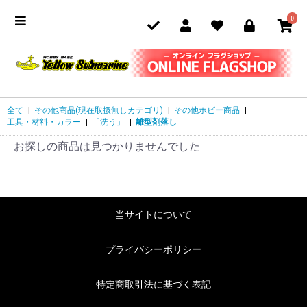
0
全て
|
その他商品(現在取扱無しカテゴリ)
|
その他ホビー商品
|
工具・材料・カラー
|
「洗う」
|
離型剤落し
お探しの商品は見つかりませんでした
当サイトについて
プライバシーポリシー
特定商取引法に基づく表記