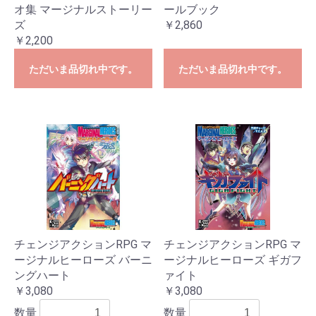
オ集 マージナルストーリー
ールブック
ズ
￥2,860
￥2,200
ただいま品切れ中です。
ただいま品切れ中です。
チェンジアクションRPG マ
チェンジアクションRPG マ
ージナルヒーローズ バーニ
ージナルヒーローズ ギガフ
ングハート
ァイト
￥3,080
￥3,080
数量
数量