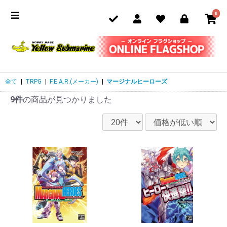
0
全て
|
TRPG
|
F.E.A.R.(メーカー)
|
マージナルヒーローズ
9件
の商品が見つかりました