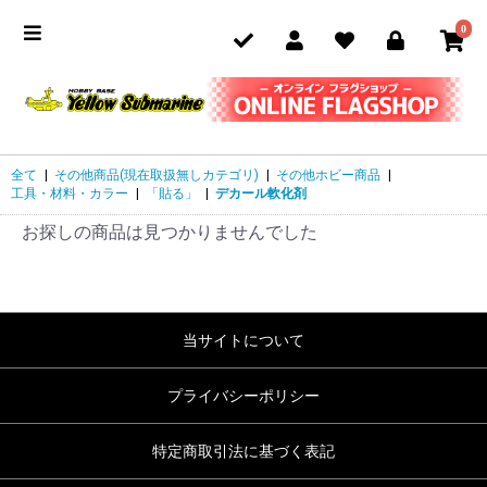
0
全て
|
その他商品(現在取扱無しカテゴリ)
|
その他ホビー商品
|
工具・材料・カラー
|
「貼る」
|
デカール軟化剤
お探しの商品は見つかりませんでした
当サイトについて
プライバシーポリシー
特定商取引法に基づく表記