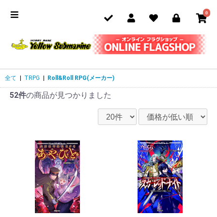
0
全て
|
TRPG
|
Roll&Roll RPG(メーカー)
52件
の商品が見つかりました