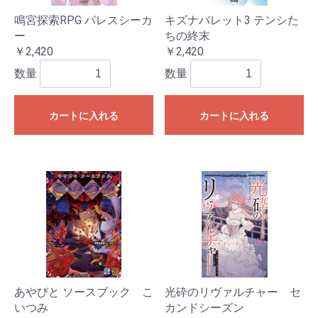
鳴宮探索RPG パレスシーカ
キズナバレット3 テンシた
ー
ちの終末
￥2,420
￥2,420
数量
数量
カートに入れる
カートに入れる
あやびと ソースブック こ
光砕のリヴァルチャー セ
いつみ
カンドシーズン