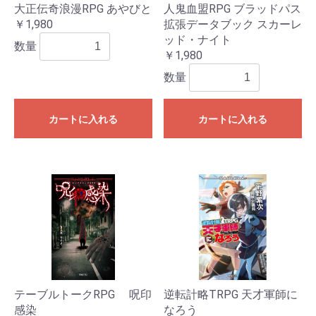
大正伝奇浪漫RPG あやびと
人鬼血盟RPG ブラッドパス
￥1,980
拡張データブック スカーレ
ッド・ナイト
数量
￥1,980
数量
カートに入れる
カートに入れる
テーブルトークRPG 呪印
逆転計略TRPG 天才軍師に
感染
なろう