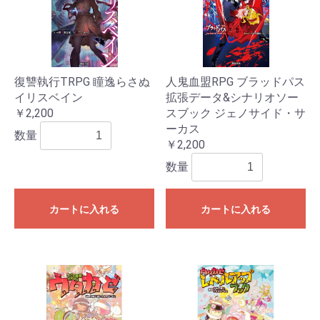
復讐執行TRPG 瞳逸らさぬ
人鬼血盟RPG ブラッドパス
イリスベイン
拡張データ&シナリオソー
￥2,200
スブック ジェノサイド・サ
ーカス
数量
￥2,200
数量
カートに入れる
カートに入れる