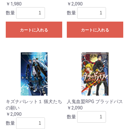
￥1,980
￥2,090
数量
数量
カートに入れる
カートに入れる
キズナバレット１ 猟犬たち
人鬼血盟RPG ブラッドパス
の願い
￥2,090
￥2,090
数量
数量