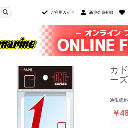
ご利用ガイド
新規会員登録
カド
ー
通常価格
￥4
ード・アクセ
ナログ・ゲー
技)