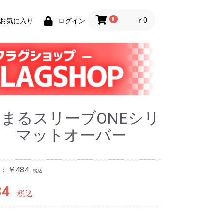
0
￥0
お気に入り
ログイン
まるスリーブONEシリ
ズ マットオーバー
：￥484
税込
84
税込