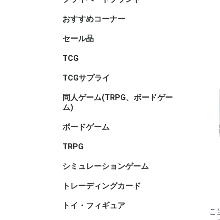
サリ・コ
ム・セレ
おすすめコーナー
セール品
TCGセー
ボードゲ
TRPGセ
トイ・フ
ル
TCG
アニマル
ヴァイス
ヴァイス
ヴァイス
ウィクロス
ウルトラ
OSICA(
カードファ
ガンダム
軌跡TRAD
Xross St
五等分の
シャドウ
ディヴァ
ディズニ
デジモン
バトルス
ビルディ
プロ野球
ポケモン
hololive 
マジック
遊戯王
UNION A
リセ オ
Reバース f
ONE PI
その他TC
ブラウ
ロゼ
ーム
ガード
GAME
ーム
ヴ
ナ・ＴＣ
DREAM O
CARD GA
ング
ム
TCGサプライ
その他TC
スリーブ
スリーブ(
スリーブ(
キャラク
ビックリ
バインダ
プレイマッ
デッキケ
CACライ
カードロ
サイズ)
リ
サリ
類
同人ゲーム(TRPG、ボードゲー
同人ボー
同人マー
同人シミ
同人ボー
同人TRP
同人サプ
その他
ム)
ー
書籍
サリ等
ボードゲーム
ホビーベ
マーダー
謎解き
ボードゲ
ゲームサ
ゲームブ
エンバー
メーカー
メーカー
メーカー
メーカー
メーカー
メーカー名
ゲーム系
(TRPG
アンプロ
ワ行
TRPG
ゲーム用)
インコグ
グループS
F.E.A.R
冒険企画局
Roll&Ro
ホビージ
クトゥルフ
クトゥル
kutulu
ダンジョ
パラノイ
ルーンク
その他TR
書籍・サ
ー)
ー)
ー)
ズ 第5版
シミュレーションゲーム
ゲームジ
ウォーゲ
ウォーゲ
シックス
コマンド
ジャパン
BANZAI
シミュレ
ック
ム・クラ
ム(その他
トレーディングカード
キャラト
トイ・フィギュア
バンダイ
トイヒー
トイヒロ
トイメカ
トイクリ
トイマス
トイパー
コレクシ
トイその
アダルト
こ