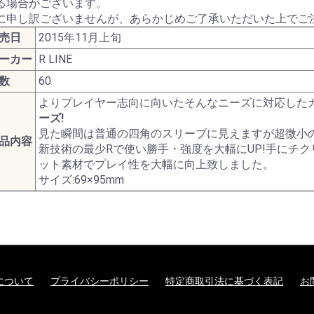
る場合がございます。
ターモデル
ガンダムシリーズ
に申し訳ございませんが、あらかじめご了承いただいた上でご
売日
2015年11月上旬
ーカー
R LINE
G商品
ビー商品
Z/X -Zillions of enemy
ドラゴンボールスーパ
トランプ
MTG他言語版
MTGサプライ
MTG雑貨
PPC(造)
PPC(アフターパーツ)
ダイス・ゲームアクセ
ドール
1/144 RG
UCハードグラフ
1/144 FG
1/60 PG
ガンダムOO
1/100 MG
EXモデル
1/48 メガサイズモデル
HGメカニクス
ガンダムAGE
ガンプラビルダーズ
ガンダムシリーズ以外
ファインモールド
アオシマ
コトブキヤ
ハセガワ
バンダイ
ダンボール戦機
フジミ
プラッツ
ミニ四駆
スケールモデル
その他(1302)
航空機
ミリタリー
艦船
車・バイク
パーツパラダイス
ガレージキット
食玩
工具・材料・カラー
ホビー系書籍
ダイス(ベーシッ
ダイス(キャラク
ダイスタワー
ダイスカップ
ダイストレイ
ダイスポーチ
レジェンダリー
プライムポーカ
ポーカーチップ
ぬいぐるみ
ポーン
戦車(ガレージキ
工具セット
「切る」
「飾る」
「接着する」
「測る」
「罫書く」
「盛る」
「つかむ」
「削る」
「磨く」
「貼る」
「貫く」
「型取る」
「彫る」
「収納する」
「造る」
「塗る」
「洗う」
ホビー系書籍
カタログ
X- ゼクス
ーカードゲームフュー
サリ
のキャラクター
コイン(Legenda
数
60
ジョンワールド
Metal Coins)
よりプレイヤー志向に向いたそんなニーズに対応した
ーズ!
見た瞬間は普通の四角のスリーブに見えますが超微小
品内容
新技術の最少Rで使い勝手・強度を大幅にUP!手にチ
ット素材でプレイ性を大幅に向上致しました。
サイズ:69×95mm
について
プライバシーポリシー
特定商取引法に基づく表記
お