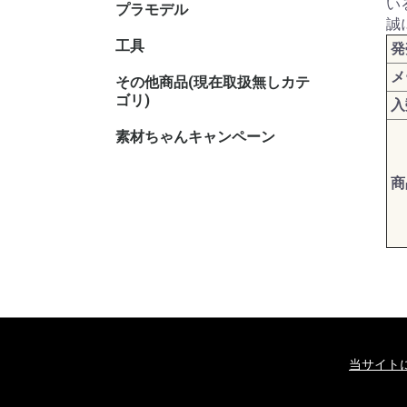
い
プラモデル
キャラク
誠
工具
発
メ
その他商品(現在取扱無しカテ
その他TC
その他ホ
ゴリ)
入
素材ちゃんキャンペーン
商
当サイト