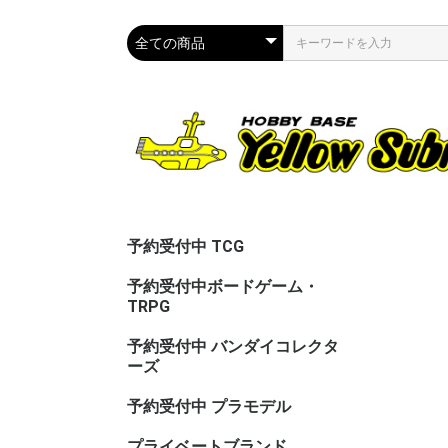
予約受付中 TCG
予約受付中ボードゲーム・
TRPG
予約受付中 バンダイコレクタ
ーズ
予約受付中 プラモデル
プライベートブランド
CAC（カ
ASG（ア
PPC(関節
PPC(飾)
PPC(塗)