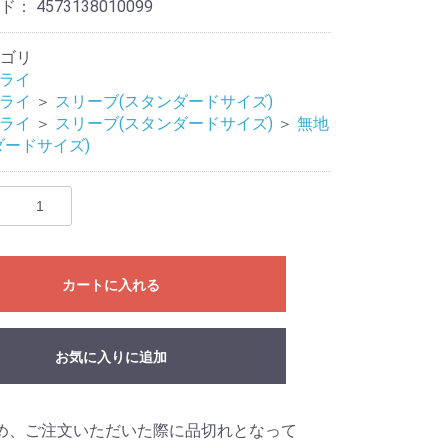
ード：
4573138010099
ゴリ
プライ
プライ
＞
スリーブ(スタンダードサイズ)
プライ
＞
スリーブ(スタンダードサイズ)
＞
無地
ダードサイズ)
eves
Mat
リ
カートに入れる
ライブ
ドル
お気に入りに追加
め、ご注文いただいた際に品切れとなって