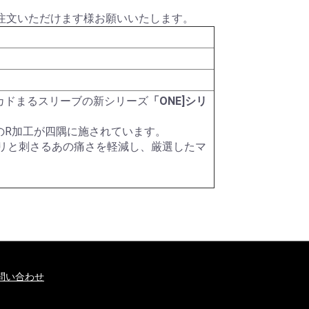
注文いただけます様お願いいたします。
ク)
ター)
メタル
ー
ット)
HDDシリーズ
パールダイス
その他特殊カラー
RPGダイス
クトゥルフダイス
キャッツダイス
日本ダイス
Pathfinderダイスセッ
ハリーポッターダイス
その他キャラクターダ
超音波カッター
薄刃ノコギリ
カッティングガイド
ニッパー・ペンチ
はさみ
カッター・ナイフ
カッティングマット
エポキシ接着剤
水性型接着剤
瞬間接着剤
瞬着ノズル
接着剤その他
プラスチック用接着剤
スポイト
定規
ビーカー
エッチングノコ
タガネ
リベットツール
テンプレート・ガイド
罫書きツール
パテ
スパチュラ・ヘラ
ピンセット
キサゲ
電動リューター
ヤスリ
コンパウンド
ワックス・コーティン
ポリッシングクロス
サンドペーパー
電動ポリッシャー
デカールシート
デカール軟化剤
フィニッシュシート
金属シート
ドリル刃
ピンバイス
ポンチ
型取剤
粘土
離型剤
シリコーンゴム
レジンキャスト
型取りブロック
彫刻刀・ノミ
金属素材
ファンド・スカルピー
素材その他
ディテールアップパー
プラスチック素材
サーフェーサー・プラ
塗装ブース
コンプレッサー
マーカー
マスキング
塗装用具
筆
エアブラシ用品
カラー
カラースプレー
ハンドクリーナー
超音波洗浄器
ペイントリムーバー
ツールクリーナー
離型剤落し
ラッカーパテ
エポキシパテ
ポリエステルパテ
パテその他
光硬化パテ
水性カラー
Mr.カラー
Mr.カラースプレー
ウェザリング・情景用
ガイアカラー
スプレーその他
タミヤアクリル
タミヤデコレーション
タミヤエナメル
タミヤスプレー
フィニッシャーズカラ
Vカラー
ry
ト
イス
テープ
グ剤
ツ
イマー
カラー
カラー
ー
カドまるスリーブの新シリーズ
「ONE]シリ
のR加工が四隅に施されています。
クリと刺さるあの痛さを軽減し、厳選したマ
問い合わせ