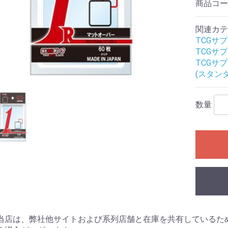
商品コ
レクション）
クション）
関連カテ
ル
ームセール
ール
ィギュアセー
TCGサ
TCGサ
カードゲーム
シュヴァルツ
シュヴァルツ
シュヴァルツ
TCG
マン カードゲ
オシカ)
イト!! ヴァン
 カードゲーム
ING CARD
ars
花嫁カードゲ
バースエボル
インクロス
ー・ロルカ
カードゲーム
ピリッツ
バイド
カードゲーム
カードゲーム
OFFICIAL
:ザ・ギャザリ
RENA
ーバーチュア
or you
ECEカードゲー
G
日本語版
英語版
MTG書籍
TCGサ
Ｇ
RDER
ME
(スタン
Gアクセサリ
(スタンダード
ミニサイズ)
特殊サイズ)
ター アクセサ
マン用アクセ
ー・リフィル
ト(2)
ース類
ンナップ
ーダー
TOYGER製品
カードホルダー・スタ
ブランクカード
ライフストーン
無地(スタンダードサイ
スリーブ(オーバーサイ
無地(ミニサイズ)
ミニスリーブ(オーバー
スリーブ(スタンダード
スリーブ(ミニサイズ)
スリーブ(オーバーサイ
デッキケース
ストレージ(カードボッ
プレイマット
バインダー等
バインダーリフィルイ
リフィル
プレイマットケース
ストレージボックス(無
デッキケース・カード
サイドローダー
ンド
ズ)
ズ/スリーブガード)
サイズ/スリーブガード)
サイズ/TCGサイズ)
ズ/スリーブガード)
クス)
ンデックス
地/ノーマルサイズ)
ケース(無地)
ドゲーム
ダーミステリ
ュレーション
ドゲーム関連
G
ライ・アクセ
(204)
数量
ース
ミステリー
ーム・カード
プライ
ック
：オブシディ
名 ア行
名 カ行
名 サ行
名 タ行/ナ行
名 ハ行/マ行
 ヤ行/ラ行/
アークライト
アソビション
itten
EJIN研究所
Engames
エンスカイ
オインクゲームズ
他メーカー
グランディング
グループSNE/cosaic
幻冬舎
ケンビル
GOTTA2
COLON ARC
他メーカー
サニーバード
ジーピー
CMON JAPAN
ジャイアントホビー
数奇ゲームズ
すごろくや
SUSABI GAMES
JELLY JELLY GAMES
他メーカー
ディアシュピール
TERIYAKI GAMES
テンデイズゲームズ
DOMINA GAMES
日本卓上開発
ニューゲームズオーダ
他メーカー
BakaFire Party
バンソウ
ヘムズユニバーサルゲ
ホビージャパン
MAGI
メビウスゲームズ
MoB+
他メーカー
やのまん
ラフスケッチ
リゴレ
ワンドロー
他メーカー
ゲーム
DOMINA Art Sle
DOMINA Game 
その他アクセサ
書籍
・SLG・ボード
トコル
ー
ームズ
Collection
・ラボ(メーカ
NE(メーカー)
.(メーカー)
(メーカー)
ll RPG(メーカ
ャパン(メーカ
神話TRPG
フの呼び声
ンズ&ドラゴン
ア
エスト
PG
プライ
オリエンタル霊異譚
ドラクルージュ
永い後日談のネクロニ
鵺鏡
ブラドリウム
ゆうやけこやけ
ワールドエンドフロン
その他
ゴブリンスレイヤー
ソード・ワールド２.５
トンネルズ&トロールズ
捏造ミステリーTRPG
パグマイア RPG
ファイティング・ファ
マウ連合君主国 RPG
ロードス島戦記RPG
ゲームサポート誌
関連書籍
その他
アニマアニムス
アリアンロッドRPG 2E
異界戦記カオスフレア
格闘アクションRPG 拳
Sci-FiミステリーRPG
スクリームハイスクー
ダブルクロス
トーキョー・ナイトメ
トーキョーN◎VA THE
マージナルヒーローズ
モノトーンミュージア
ルーインブレイカーズ
その他
サイコロ・フィクショ
獸ノ森
クラヤミクライン
サタスペ
サムライブレイドTRPG
先輩後輩TRPG エネカ
歯車の塔の探空士
フタリソウサ
迷宮キングダム
その他
キズナバレット
虚構侵蝕ＴＲＰＧ
光砕のリヴァルチャー
サンサーラ・バラッド
シャドウラン
蒸気活劇RPG スチーム
人鬼血盟RPG ブラッド
神聖課金RPG ディバイ
大正伝奇浪漫ＲＰＧ
天下繚乱(新版)
ブレイド・オブ・アル
ネバー・レイト・ナイ
瞳逸らさぬイリスベイ
武装少女RPG プリン
和風幻想RPG 不知火
その他
ウォーハンマーRPG
クトゥルフの呼び声
サイバーパンク
指輪物語TRPG
［ホビージャパン版］
関連書籍
Role&Roll
Role&Roll Extra
ゲーマーズ・フィール
ゲーマーズ・フィール
スピタのコピタの！
サプライ
TRPG関連書籍
インセイン
シノビガミ
スタリィドール
ダークデイズド
ピーカーブー
ビギニングアイ
マギカロギア
その他
旧版
新版
幽冥鬼使
カ
トライン
TRPG
赤と黒
ンタジー
禅無双
トワイライトハイスク
ル
ア
AXLERATION
ム
ンシリーズ
デット
パンカーズ
パス
ンチャージャー
あやびと
カナ
ターズ
ン
セスウイング
TRPG
ダンジョンズ&ドラゴン
Lead&Read
ド
ド別冊
ャーナル
ーム日本史
ームハンドブ
・アングルズ
マガジン
・ウォーゲー
マガジン
ーションゲー
ール
ズ 第5版
シックス
)
レカ
コレクターズ
ロー
イン
ーチャー
コット
ツ
ョントイ
他
商品
ガンダム
トレーディングフィギ
当店は、弊社他サイトおよび系列店舗と在庫を共有しているた
ュア