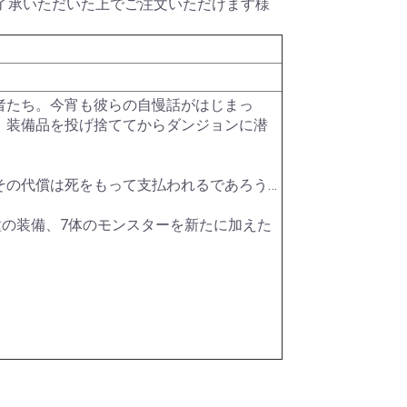
了承いただいた上でご注文いただけます様
ク)
ター)
メタル
ー
ット)
HDDシリーズ
パールダイス
その他特殊カラー
RPGダイス
クトゥルフダイス
キャッツダイス
日本ダイス
Pathfinderダイスセッ
ハリーポッターダイス
その他キャラクターダ
超音波カッター
薄刃ノコギリ
カッティングガイド
ニッパー・ペンチ
はさみ
カッター・ナイフ
カッティングマット
エポキシ接着剤
水性型接着剤
瞬間接着剤
瞬着ノズル
接着剤その他
プラスチック用接着剤
スポイト
定規
ビーカー
エッチングノコ
タガネ
リベットツール
テンプレート・ガイド
罫書きツール
パテ
スパチュラ・ヘラ
ピンセット
キサゲ
電動リューター
ヤスリ
コンパウンド
ワックス・コーティン
ポリッシングクロス
サンドペーパー
電動ポリッシャー
デカールシート
デカール軟化剤
フィニッシュシート
金属シート
ドリル刃
ピンバイス
ポンチ
型取剤
粘土
離型剤
シリコーンゴム
レジンキャスト
型取りブロック
彫刻刀・ノミ
金属素材
ファンド・スカルピー
素材その他
ディテールアップパー
プラスチック素材
サーフェーサー・プラ
塗装ブース
コンプレッサー
マーカー
マスキング
塗装用具
筆
エアブラシ用品
カラー
カラースプレー
ハンドクリーナー
超音波洗浄器
ペイントリムーバー
ツールクリーナー
離型剤落し
ラッカーパテ
エポキシパテ
ポリエステルパテ
パテその他
光硬化パテ
水性カラー
Mr.カラー
Mr.カラースプレー
ウェザリング・情景用
ガイアカラー
スプレーその他
タミヤアクリル
タミヤデコレーション
タミヤエナメル
タミヤスプレー
フィニッシャーズカラ
Vカラー
ry
ト
イス
テープ
グ剤
ツ
イマー
カラー
カラー
ー
者たち。今宵も彼らの自慢話がはじまっ
、装備品を投げ捨ててからダンジョンに潜
その代償は死をもって支払われるであろう…
種の装備、7体のモンスターを新たに加えた