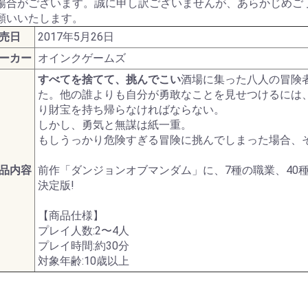
場合がございます。誠に申し訳ございませんが、あらかじめご
ターモデル
ガンダムシリーズ
願いいたします。
売日
2017年5月26日
ーカー
オインクゲームズ
G商品
ビー商品
Z/X -Zillions of enemy
ドラゴンボールスーパ
トランプ
MTG他言語版
MTGサプライ
MTG雑貨
PPC(造)
PPC(アフターパーツ)
ダイス・ゲームアクセ
ドール
1/144 RG
UCハードグラフ
1/144 FG
1/60 PG
ガンダムOO
1/100 MG
EXモデル
1/48 メガサイズモデル
HGメカニクス
ガンダムAGE
ガンプラビルダーズ
ガンダムシリーズ以外
ファインモールド
アオシマ
コトブキヤ
ハセガワ
バンダイ
ダンボール戦機
フジミ
プラッツ
ミニ四駆
スケールモデル
その他(1302)
航空機
ミリタリー
艦船
車・バイク
パーツパラダイス
ガレージキット
食玩
工具・材料・カラー
ホビー系書籍
ダイス(ベーシッ
ダイス(キャラク
ダイスタワー
ダイスカップ
ダイストレイ
ダイスポーチ
レジェンダリー
プライムポーカ
ポーカーチップ
ぬいぐるみ
ポーン
戦車(ガレージキ
工具セット
「切る」
「飾る」
「接着する」
「測る」
「罫書く」
「盛る」
「つかむ」
「削る」
「磨く」
「貼る」
「貫く」
「型取る」
「彫る」
「収納する」
「造る」
「塗る」
「洗う」
ホビー系書籍
カタログ
X- ゼクス
ーカードゲームフュー
サリ
のキャラクター
コイン(Legenda
すべてを捨てて、挑んでこい
酒場に集った八人の冒険
ジョンワールド
Metal Coins)
た。他の誰よりも自分が勇敢なことを見せつけるには
り財宝を持ち帰らなければならない。
しかし、勇気と無謀は紙一重。
もしうっかり危険すぎる冒険に挑んでしまった場合、
品内容
前作「ダンジョンオブマンダム」に、7種の職業、40
決定版!
【商品仕様】
プレイ人数:2〜4人
プレイ時間:約30分
対象年齢:10歳以上