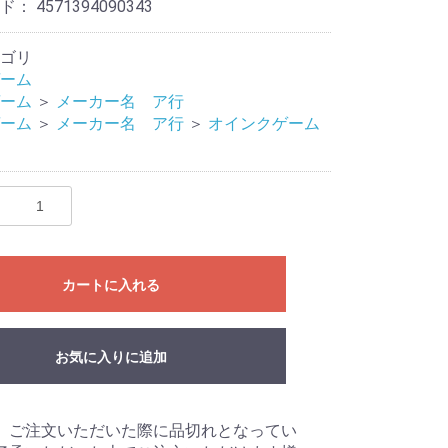
ード：
4571394090343
ゴリ
ーム
ーム
＞
メーカー名 ア行
ーム
＞
メーカー名 ア行
＞
オインクゲーム
eves
Mat
リ
カートに入れる
ライブ
ドル
お気に入りに追加
、ご注文いただいた際に品切れとなってい