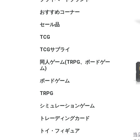
サリ・コ
ム・セレ
おすすめコーナー
セール品
TCGセー
ボードゲ
TRPGセ
トイ・フ
ル
TCG
アニマル
ヴァイス
ヴァイス
ヴァイス
ウィクロス
ウルトラ
OSICA(
カードファ
ガンダム
軌跡TRAD
Xross St
五等分の
シャドウ
ディヴァ
ディズニ
デジモン
バトルス
ビルディ
プロ野球
ポケモン
hololive 
マジック
遊戯王
UNION A
リセ オ
Reバース f
ONE PI
その他TC
ブラウ
ロゼ
ーム
ガード
GAME
ーム
ヴ
ナ・ＴＣ
DREAM O
CARD GA
ング
ム
TCGサプライ
その他TC
スリーブ
スリーブ(
スリーブ(
キャラク
ビックリ
バインダ
プレイマッ
デッキケ
CACライ
カードロ
サイズ)
リ
サリ
類
同人ゲーム(TRPG、ボードゲー
同人ボー
同人マー
同人シミ
同人ボー
同人TRP
同人サプ
その他
ム)
ー
書籍
サリ等
ボードゲーム
ホビーベ
マーダー
謎解き
ボードゲ
ゲームサ
ゲームブ
エンバー
メーカー
メーカー
メーカー
メーカー
メーカー
メーカー名
ゲーム系
(TRPG
アンプロ
ワ行
TRPG
ゲーム用)
インコグ
グループS
F.E.A.R
冒険企画局
Roll&Ro
ホビージ
クトゥルフ
クトゥル
kutulu
ダンジョ
パラノイ
ルーンク
その他TR
書籍・サ
ー)
ー)
ー)
ズ 第5版
シミュレーションゲーム
ゲームジ
ウォーゲ
ウォーゲ
シックス
コマンド
ジャパン
BANZAI
シミュレ
ック
ム・クラ
ム(その他
トレーディングカード
キャラト
トイ・フィギュア
バンダイ
トイヒー
トイヒロ
トイメカ
トイクリ
トイマス
トイパー
コレクシ
トイその
アダルト
当