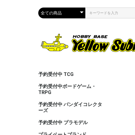
予約受付中 TCG
予約受付中ボードゲーム・
TRPG
予約受付中 バンダイコレクタ
ーズ
予約受付中 プラモデル
プライベートブランド
CAC（カ
ASG（ア
PPC(関節
PPC(飾)
PPC(塗)