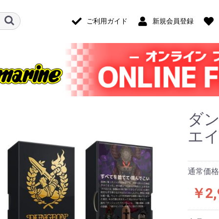
ご利用ガイド
新規会員登録
ダ
エ
通常価格：
￥2,
ード・アクセ
ナログ・ゲー
技)