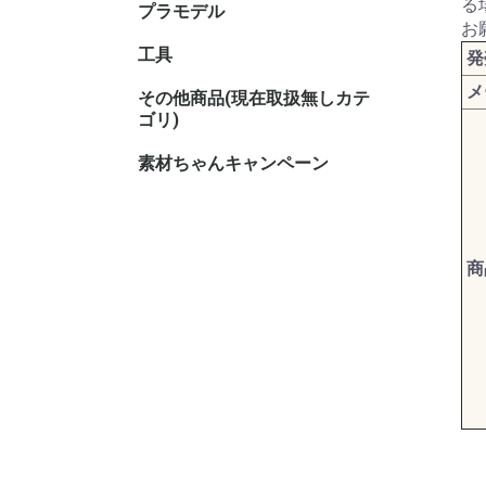
る
プラモデル
キャラク
お
工具
発
メ
その他商品(現在取扱無しカテ
その他TC
その他ホ
ゴリ)
素材ちゃんキャンペーン
商