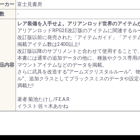
ターモデル
ガンダムシリーズ
ーカー
富士見書房
数
-
レア装備を入手せよ。アリアンロッド世界のアイテムが
G商品
ビー商品
Z/X -Zillions of enemy
ドラゴンボールスーパ
トランプ
MTG他言語版
MTGサプライ
MTG雑貨
PPC(造)
PPC(アフターパーツ)
ダイス・ゲームアクセ
ドール
1/144 RG
UCハードグラフ
1/144 FG
1/60 PG
ガンダムOO
1/100 MG
EXモデル
1/48 メガサイズモデル
HGメカニクス
ガンダムAGE
ガンプラビルダーズ
ガンダムシリーズ以外
ファインモールド
アオシマ
コトブキヤ
ハセガワ
バンダイ
ダンボール戦機
フジミ
プラッツ
ミニ四駆
スケールモデル
その他(1302)
航空機
ミリタリー
艦船
車・バイク
パーツパラダイス
ガレージキット
食玩
工具・材料・カラー
ホビー系書籍
ダイス(ベーシッ
ダイス(キャラク
ダイスタワー
ダイスカップ
ダイストレイ
ダイスポーチ
レジェンダリー
プライムポーカ
ポーカーチップ
ぬいぐるみ
ポーン
戦車(ガレージキ
工具セット
「切る」
「飾る」
「接着する」
「測る」
「罫書く」
「盛る」
「つかむ」
「削る」
「磨く」
「貼る」
「貫く」
「型取る」
「彫る」
「収納する」
「造る」
「塗る」
「洗う」
ホビー系書籍
カタログ
アリアンロッドRPG2E改訂版のアイテムに関連する
X- ゼクス
ーカードゲームフュー
サリ
のキャラクター
コイン(Legenda
改訂版以前に発売された「アイテムガイド」「アイテ
ジョンワールド
Metal Coins)
掲載アイテム数は2400以上!
改訂版以降のサプリメントと合わせて使用することで、
本書には通常の追加データの他に、種族やクラス専用
品内容
マウントアイテムなどのデータを掲載。
さらに武具を改造する“アームズクリスタルルール”、
ル”、追加クラスとしてブラックスミスのデータや設
満載だ!
著者:菊池たけし/F.E.A.R.
イラスト:佐々木あかね