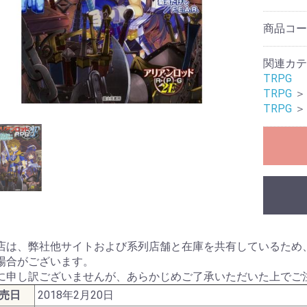
レクション）
クション）
商品コ
ル
ームセール
ール
ィギュアセー
関連カテ
TRPG
カードゲーム
シュヴァルツ
シュヴァルツ
シュヴァルツ
TCG
マン カードゲ
オシカ)
イト!! ヴァン
 カードゲーム
ING CARD
ars
花嫁カードゲ
バースエボル
インクロス
ー・ロルカ
カードゲーム
ピリッツ
バイド
カードゲーム
カードゲーム
OFFICIAL
:ザ・ギャザリ
RENA
ーバーチュア
or you
ECEカードゲー
G
日本語版
英語版
MTG書籍
TRPG
＞
Ｇ
RDER
ME
Gアクセサリ
(スタンダード
ミニサイズ)
特殊サイズ)
ター アクセサ
マン用アクセ
ー・リフィル
ト(2)
ース類
ンナップ
ーダー
TOYGER製品
カードホルダー・スタ
ブランクカード
ライフストーン
無地(スタンダードサイ
スリーブ(オーバーサイ
無地(ミニサイズ)
ミニスリーブ(オーバー
スリーブ(スタンダード
スリーブ(ミニサイズ)
スリーブ(オーバーサイ
デッキケース
ストレージ(カードボッ
プレイマット
バインダー等
バインダーリフィルイ
リフィル
プレイマットケース
ストレージボックス(無
デッキケース・カード
サイドローダー
TRPG
＞
ンド
ズ)
ズ/スリーブガード)
サイズ/スリーブガード)
サイズ/TCGサイズ)
ズ/スリーブガード)
クス)
ンデックス
地/ノーマルサイズ)
ケース(無地)
ドゲーム
ダーミステリ
ュレーション
ドゲーム関連
G
ライ・アクセ
(204)
ース
ミステリー
ーム・カード
プライ
ック
：オブシディ
名 ア行
名 カ行
名 サ行
名 タ行/ナ行
名 ハ行/マ行
 ヤ行/ラ行/
アークライト
アソビション
itten
EJIN研究所
Engames
エンスカイ
オインクゲームズ
他メーカー
グランディング
グループSNE/cosaic
幻冬舎
ケンビル
GOTTA2
COLON ARC
他メーカー
サニーバード
ジーピー
CMON JAPAN
ジャイアントホビー
数奇ゲームズ
すごろくや
SUSABI GAMES
JELLY JELLY GAMES
他メーカー
ディアシュピール
TERIYAKI GAMES
テンデイズゲームズ
DOMINA GAMES
日本卓上開発
ニューゲームズオーダ
他メーカー
BakaFire Party
バンソウ
ヘムズユニバーサルゲ
ホビージャパン
MAGI
メビウスゲームズ
MoB+
他メーカー
やのまん
ラフスケッチ
リゴレ
ワンドロー
他メーカー
ゲーム
DOMINA Art Sle
DOMINA Game 
その他アクセサ
書籍
・SLG・ボード
トコル
ー
ームズ
Collection
・ラボ(メーカ
NE(メーカー)
.(メーカー)
(メーカー)
ll RPG(メーカ
ャパン(メーカ
神話TRPG
フの呼び声
ンズ&ドラゴン
ア
エスト
PG
プライ
オリエンタル霊異譚
ドラクルージュ
永い後日談のネクロニ
鵺鏡
ブラドリウム
ゆうやけこやけ
ワールドエンドフロン
その他
ゴブリンスレイヤー
ソード・ワールド２.５
トンネルズ&トロールズ
捏造ミステリーTRPG
パグマイア RPG
ファイティング・ファ
マウ連合君主国 RPG
ロードス島戦記RPG
ゲームサポート誌
関連書籍
その他
アニマアニムス
アリアンロッドRPG 2E
異界戦記カオスフレア
格闘アクションRPG 拳
Sci-FiミステリーRPG
スクリームハイスクー
ダブルクロス
トーキョー・ナイトメ
トーキョーN◎VA THE
マージナルヒーローズ
モノトーンミュージア
ルーインブレイカーズ
その他
サイコロ・フィクショ
獸ノ森
クラヤミクライン
サタスペ
サムライブレイドTRPG
先輩後輩TRPG エネカ
歯車の塔の探空士
フタリソウサ
迷宮キングダム
その他
キズナバレット
虚構侵蝕ＴＲＰＧ
光砕のリヴァルチャー
サンサーラ・バラッド
シャドウラン
蒸気活劇RPG スチーム
人鬼血盟RPG ブラッド
神聖課金RPG ディバイ
大正伝奇浪漫ＲＰＧ
天下繚乱(新版)
ブレイド・オブ・アル
ネバー・レイト・ナイ
瞳逸らさぬイリスベイ
武装少女RPG プリン
和風幻想RPG 不知火
その他
ウォーハンマーRPG
クトゥルフの呼び声
サイバーパンク
指輪物語TRPG
［ホビージャパン版］
関連書籍
Role&Roll
Role&Roll Extra
ゲーマーズ・フィール
ゲーマーズ・フィール
スピタのコピタの！
サプライ
TRPG関連書籍
インセイン
シノビガミ
スタリィドール
ダークデイズド
ピーカーブー
ビギニングアイ
マギカロギア
その他
旧版
新版
幽冥鬼使
カ
トライン
TRPG
赤と黒
ンタジー
禅無双
トワイライトハイスク
ル
ア
AXLERATION
ム
ンシリーズ
デット
パンカーズ
パス
ンチャージャー
あやびと
カナ
ターズ
ン
セスウイング
TRPG
ダンジョンズ&ドラゴン
Lead&Read
ド
ド別冊
ャーナル
ーム日本史
ームハンドブ
・アングルズ
マガジン
・ウォーゲー
マガジン
ーションゲー
ール
ズ 第5版
シックス
)
店は、弊社他サイトおよび系列店舗と在庫を共有しているため
レカ
場合がございます。
に申し訳ございませんが、あらかじめご了承いただいた上でご
コレクターズ
ロー
イン
ーチャー
コット
ツ
ョントイ
他
商品
ガンダム
トレーディングフィギ
売日
2018年2月20日
ュア