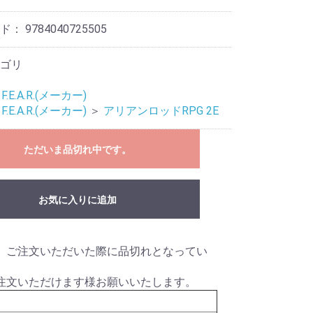
ード：
9784040725505
ゴリ
F.E.A.R.(メーカー)
F.E.A.R.(メーカー)
＞
アリアンロッドRPG 2E
ただいま品切れ中です。
eves
Mat
リ
お気に入りに追加
ライブ
ドル
、ご注文いただいた際に品切れとなってい
注文いただけます様お願いいたします。