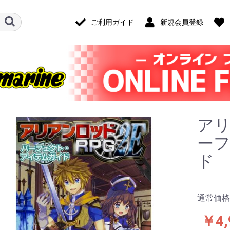
ご利用ガイド
新規会員登録
アリ
ー
ド
通常価格：
￥4,
ード・アクセ
ナログ・ゲー
技)