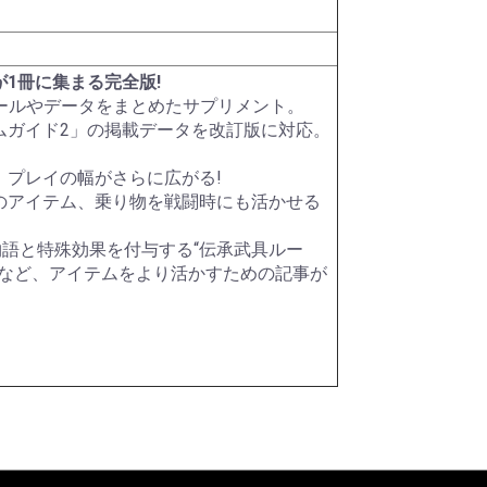
1冊に集まる完全版!
ク)
ター)
メタル
ー
ット)
HDDシリーズ
パールダイス
その他特殊カラー
RPGダイス
クトゥルフダイス
キャッツダイス
日本ダイス
Pathfinderダイスセッ
ハリーポッターダイス
その他キャラクターダ
超音波カッター
薄刃ノコギリ
カッティングガイド
ニッパー・ペンチ
はさみ
カッター・ナイフ
カッティングマット
エポキシ接着剤
水性型接着剤
瞬間接着剤
瞬着ノズル
接着剤その他
プラスチック用接着剤
スポイト
定規
ビーカー
エッチングノコ
タガネ
リベットツール
テンプレート・ガイド
罫書きツール
パテ
スパチュラ・ヘラ
ピンセット
キサゲ
電動リューター
ヤスリ
コンパウンド
ワックス・コーティン
ポリッシングクロス
サンドペーパー
電動ポリッシャー
デカールシート
デカール軟化剤
フィニッシュシート
金属シート
ドリル刃
ピンバイス
ポンチ
型取剤
粘土
離型剤
シリコーンゴム
レジンキャスト
型取りブロック
彫刻刀・ノミ
金属素材
ファンド・スカルピー
素材その他
ディテールアップパー
プラスチック素材
サーフェーサー・プラ
塗装ブース
コンプレッサー
マーカー
マスキング
塗装用具
筆
エアブラシ用品
カラー
カラースプレー
ハンドクリーナー
超音波洗浄器
ペイントリムーバー
ツールクリーナー
離型剤落し
ラッカーパテ
エポキシパテ
ポリエステルパテ
パテその他
光硬化パテ
水性カラー
Mr.カラー
Mr.カラースプレー
ウェザリング・情景用
ガイアカラー
スプレーその他
タミヤアクリル
タミヤデコレーション
タミヤエナメル
タミヤスプレー
フィニッシャーズカラ
Vカラー
ルールやデータをまとめたサプリメント。
ry
ト
イス
テープ
グ剤
ツ
イマー
カラー
カラー
ー
ムガイド2」の掲載データを改訂版に対応。
プレイの幅がさらに広がる!
のアイテム、乗り物を戦闘時にも活かせる
物語と特殊効果を付与する“伝承武具ルー
定など、アイテムをより活かすための記事が