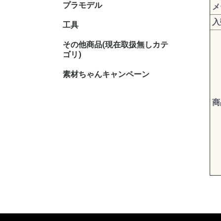
プラモデル
キャラク
メ
入
工具
その他商品(現在取扱無しカテ
その他TC
その他ホ
ゴリ)
素材ちゃんキャンペーン
商