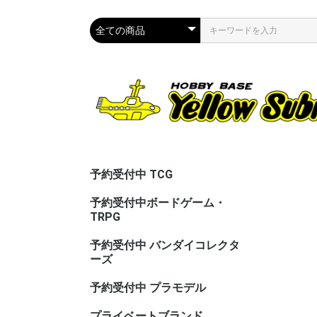
予約受付中 TCG
予約受付中ボードゲーム・
TRPG
予約受付中 バンダイコレクタ
ーズ
予約受付中 プラモデル
プライベートブランド
CAC（カ
ASG（ア
PPC(関節
PPC(飾)
PPC(塗)