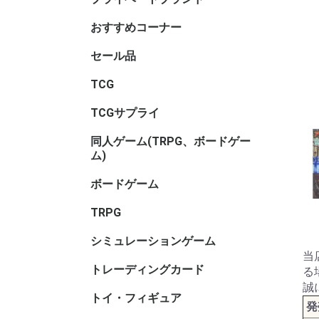
サリ・コ
ム・セレ
おすすめコーナー
セール品
TCGセー
ボードゲ
TRPGセ
トイ・フ
ル
TCG
アニマル
ヴァイス
ヴァイス
ヴァイス
ウィクロス
ウルトラ
OSICA(
カードファ
ガンダム
軌跡TRAD
Xross St
五等分の
シャドウ
ディヴァ
ディズニ
デジモン
バトルス
ビルディ
プロ野球
ポケモン
hololive 
マジック
遊戯王
UNION A
リセ オ
Reバース f
ONE PI
その他TC
ブラウ
ロゼ
ーム
ガード
GAME
ーム
ヴ
ナ・ＴＣ
DREAM O
CARD GA
ング
ム
TCGサプライ
その他TC
スリーブ
スリーブ(
スリーブ(
キャラク
ビックリ
バインダ
プレイマッ
デッキケ
CACライ
カードロ
サイズ)
リ
サリ
類
同人ゲーム(TRPG、ボードゲー
同人ボー
同人マー
同人シミ
同人ボー
同人TRP
同人サプ
その他
ム)
ー
書籍
サリ等
ボードゲーム
ホビーベ
マーダー
謎解き
ボードゲ
ゲームサ
ゲームブ
エンバー
メーカー
メーカー
メーカー
メーカー
メーカー
メーカー名
ゲーム系
(TRPG
アンプロ
ワ行
TRPG
ゲーム用)
インコグ
グループS
F.E.A.R
冒険企画局
Roll&Ro
ホビージ
クトゥルフ
クトゥル
kutulu
ダンジョ
パラノイ
ルーンク
その他TR
書籍・サ
ー)
ー)
ー)
ズ 第5版
シミュレーションゲーム
ゲームジ
ウォーゲ
ウォーゲ
シックス
コマンド
ジャパン
BANZAI
シミュレ
ック
ム・クラ
ム(その他
当
トレーディングカード
キャラト
る
誠
トイ・フィギュア
バンダイ
トイヒー
トイヒロ
トイメカ
トイクリ
トイマス
トイパー
コレクシ
トイその
アダルト
発