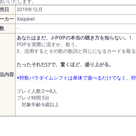
願いいたします。
ターモデル
ガンダムシリーズ
売日
2019年12月
ーカー
Xaquinel
G商品
ビー商品
Z/X -Zillions of enemy
ドラゴンボールスーパ
トランプ
MTG他言語版
MTGサプライ
MTG雑貨
PPC(造)
PPC(アフターパーツ)
ダイス・ゲームアクセ
ドール
1/144 RG
UCハードグラフ
1/144 FG
1/60 PG
ガンダムOO
1/100 MG
EXモデル
1/48 メガサイズモデル
HGメカニクス
ガンダムAGE
ガンプラビルダーズ
ガンダムシリーズ以外
ファインモールド
アオシマ
コトブキヤ
ハセガワ
バンダイ
ダンボール戦機
フジミ
プラッツ
ミニ四駆
スケールモデル
その他(1302)
航空機
ミリタリー
艦船
車・バイク
パーツパラダイス
ガレージキット
食玩
工具・材料・カラー
ホビー系書籍
ダイス(ベーシッ
ダイス(キャラク
ダイスタワー
ダイスカップ
ダイストレイ
ダイスポーチ
レジェンダリー
プライムポーカ
ポーカーチップ
ぬいぐるみ
ポーン
戦車(ガレージキ
工具セット
「切る」
「飾る」
「接着する」
「測る」
「罫書く」
「盛る」
「つかむ」
「削る」
「磨く」
「貼る」
「貫く」
「型取る」
「彫る」
「収納する」
「造る」
「塗る」
「洗う」
ホビー系書籍
カタログ
数
-
X- ゼクス
ーカードゲームフュー
サリ
のキャラクター
コイン(Legenda
あなたはまだ、J-POPの本当の聴き方を知らない。
1
ジョンワールド
Metal Coins)
POPを実際に流すか、歌う。
3、活用するとその歌の歌詞と同じになるカードを取る
たったそれだけで、驚くほど、盛り上がる。
品内容
※狩歌パラダイムシフトは単体で遊べるだけでなく、
プレイ人数:2〜8人
プレイ時間:5分
対象年齢:6歳以上