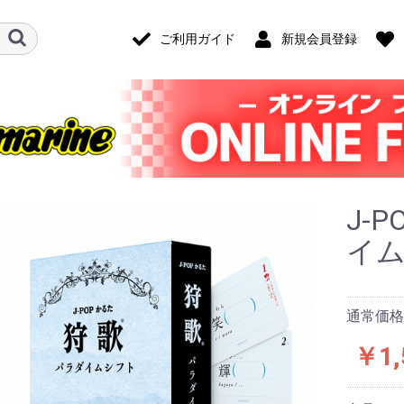
ご利用ガイド
新規会員登録
J-
イ
通常価格：
￥1,
ード・アクセ
ナログ・ゲー
技)