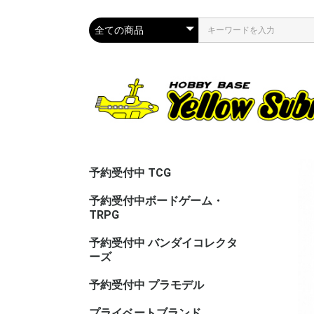
予約受付中 TCG
予約受付中ボードゲーム・
TRPG
予約受付中 バンダイコレクタ
ーズ
予約受付中 プラモデル
プライベートブランド
CAC（カ
ASG（ア
PPC(関節
PPC(飾)
PPC(塗)