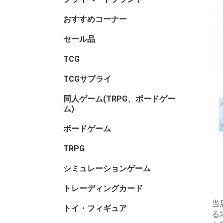
サリ・コ
ム・セレ
おすすめコーナー
セール品
TCGセー
ボードゲ
TRPGセ
トイ・フ
ル
TCG
アニマル
ヴァイス
ヴァイス
ヴァイス
ウィクロス
ウルトラ
OSICA(
カードファ
ガンダム
軌跡TRAD
Xross St
五等分の
シャドウ
ディヴァ
ディズニ
デジモン
バトルス
ビルディ
プロ野球
ポケモン
hololive 
マジック
遊戯王
UNION A
リセ オ
Reバース f
ONE PI
その他TC
ブラウ
ロゼ
ーム
ガード
GAME
ーム
ヴ
ナ・ＴＣ
DREAM O
CARD GA
ング
ム
TCGサプライ
その他TC
スリーブ
スリーブ(
スリーブ(
キャラク
ビックリ
バインダ
プレイマッ
デッキケ
CACライ
カードロ
サイズ)
リ
サリ
類
同人ゲーム(TRPG、ボードゲー
同人ボー
同人マー
同人シミ
同人ボー
同人TRP
同人サプ
その他
ム)
ー
書籍
サリ等
ボードゲーム
ホビーベ
マーダー
謎解き
ボードゲ
ゲームサ
ゲームブ
エンバー
メーカー
メーカー
メーカー
メーカー
メーカー
メーカー名
ゲーム系
(TRPG
アンプロ
ワ行
TRPG
ゲーム用)
インコグ
グループS
F.E.A.R
冒険企画局
Roll&Ro
ホビージ
クトゥルフ
クトゥル
kutulu
ダンジョ
パラノイ
ルーンク
その他TR
書籍・サ
ー)
ー)
ー)
ズ 第5版
シミュレーションゲーム
ゲームジ
ウォーゲ
ウォーゲ
シックス
コマンド
ジャパン
BANZAI
シミュレ
ック
ム・クラ
ム(その他
トレーディングカード
キャラト
当
トイ・フィギュア
バンダイ
トイヒー
トイヒロ
トイメカ
トイクリ
トイマス
トイパー
コレクシ
トイその
アダルト
る