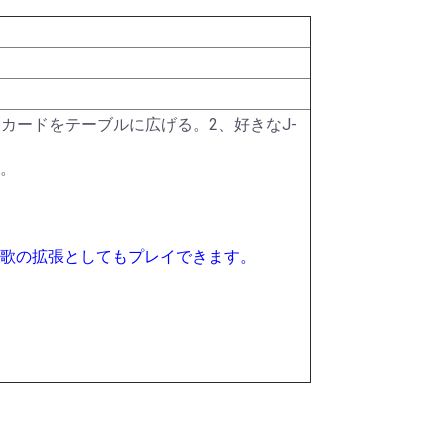
ク)
ター)
メタル
ー
ット)
HDDシリーズ
パールダイス
その他特殊カラー
RPGダイス
クトゥルフダイス
キャッツダイス
日本ダイス
Pathfinderダイスセッ
ハリーポッターダイス
その他キャラクターダ
超音波カッター
薄刃ノコギリ
カッティングガイド
ニッパー・ペンチ
はさみ
カッター・ナイフ
カッティングマット
エポキシ接着剤
水性型接着剤
瞬間接着剤
瞬着ノズル
接着剤その他
プラスチック用接着剤
スポイト
定規
ビーカー
エッチングノコ
タガネ
リベットツール
テンプレート・ガイド
罫書きツール
パテ
スパチュラ・ヘラ
ピンセット
キサゲ
電動リューター
ヤスリ
コンパウンド
ワックス・コーティン
ポリッシングクロス
サンドペーパー
電動ポリッシャー
デカールシート
デカール軟化剤
フィニッシュシート
金属シート
ドリル刃
ピンバイス
ポンチ
型取剤
粘土
離型剤
シリコーンゴム
レジンキャスト
型取りブロック
彫刻刀・ノミ
金属素材
ファンド・スカルピー
素材その他
ディテールアップパー
プラスチック素材
サーフェーサー・プラ
塗装ブース
コンプレッサー
マーカー
マスキング
塗装用具
筆
エアブラシ用品
カラー
カラースプレー
ハンドクリーナー
超音波洗浄器
ペイントリムーバー
ツールクリーナー
離型剤落し
ラッカーパテ
エポキシパテ
ポリエステルパテ
パテその他
光硬化パテ
水性カラー
Mr.カラー
Mr.カラースプレー
ウェザリング・情景用
ガイアカラー
スプレーその他
タミヤアクリル
タミヤデコレーション
タミヤエナメル
タミヤスプレー
フィニッシャーズカラ
Vカラー
ry
ト
イス
テープ
グ剤
ツ
イマー
カラー
カラー
ー
、カードをテーブルに広げる。2、好きなJ-
。
狩歌の拡張としてもプレイできます。