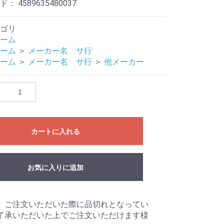
ード：
4589635480037
ゴリ
ーム
ーム
＞
メーカー名 サ行
ーム
＞
メーカー名 サ行
＞
他メーカー
eves
Mat
リ
カートに入れる
ライブ
ドル
お気に入りに追加
、ご注文いただいた際に品切れとなってい
了承いただいた上でご注文いただけます様