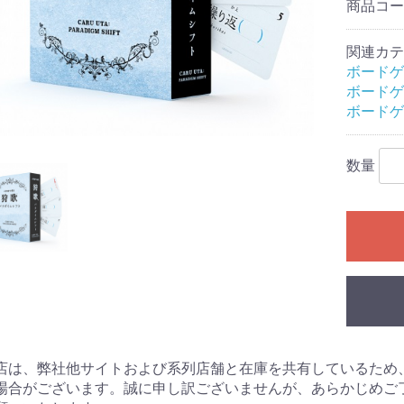
商品コ
レクション）
クション）
関連カテ
ル
ームセール
ール
ィギュアセー
ボードゲ
ボードゲ
カードゲーム
シュヴァルツ
シュヴァルツ
シュヴァルツ
TCG
マン カードゲ
オシカ)
イト!! ヴァン
 カードゲーム
ING CARD
ars
花嫁カードゲ
バースエボル
インクロス
ー・ロルカ
カードゲーム
ピリッツ
バイド
カードゲーム
カードゲーム
OFFICIAL
:ザ・ギャザリ
RENA
ーバーチュア
or you
ECEカードゲー
G
日本語版
英語版
MTG書籍
ボードゲ
Ｇ
RDER
ME
Gアクセサリ
(スタンダード
ミニサイズ)
特殊サイズ)
ター アクセサ
マン用アクセ
ー・リフィル
ト(2)
ース類
ンナップ
ーダー
TOYGER製品
カードホルダー・スタ
ブランクカード
ライフストーン
無地(スタンダードサイ
スリーブ(オーバーサイ
無地(ミニサイズ)
ミニスリーブ(オーバー
スリーブ(スタンダード
スリーブ(ミニサイズ)
スリーブ(オーバーサイ
デッキケース
ストレージ(カードボッ
プレイマット
バインダー等
バインダーリフィルイ
リフィル
プレイマットケース
ストレージボックス(無
デッキケース・カード
サイドローダー
ンド
ズ)
ズ/スリーブガード)
サイズ/スリーブガード)
サイズ/TCGサイズ)
ズ/スリーブガード)
クス)
ンデックス
地/ノーマルサイズ)
ケース(無地)
数量
ドゲーム
ダーミステリ
ュレーション
ドゲーム関連
G
ライ・アクセ
(204)
ース
ミステリー
ーム・カード
プライ
ック
：オブシディ
名 ア行
名 カ行
名 サ行
名 タ行/ナ行
名 ハ行/マ行
 ヤ行/ラ行/
アークライト
アソビション
itten
EJIN研究所
Engames
エンスカイ
オインクゲームズ
他メーカー
グランディング
グループSNE/cosaic
幻冬舎
ケンビル
GOTTA2
COLON ARC
他メーカー
サニーバード
ジーピー
CMON JAPAN
ジャイアントホビー
数奇ゲームズ
すごろくや
SUSABI GAMES
JELLY JELLY GAMES
他メーカー
ディアシュピール
TERIYAKI GAMES
テンデイズゲームズ
DOMINA GAMES
日本卓上開発
ニューゲームズオーダ
他メーカー
BakaFire Party
バンソウ
ヘムズユニバーサルゲ
ホビージャパン
MAGI
メビウスゲームズ
MoB+
他メーカー
やのまん
ラフスケッチ
リゴレ
ワンドロー
他メーカー
ゲーム
DOMINA Art Sle
DOMINA Game 
その他アクセサ
書籍
・SLG・ボード
トコル
ー
ームズ
Collection
・ラボ(メーカ
NE(メーカー)
.(メーカー)
(メーカー)
ll RPG(メーカ
ャパン(メーカ
神話TRPG
フの呼び声
ンズ&ドラゴン
ア
エスト
PG
プライ
オリエンタル霊異譚
ドラクルージュ
永い後日談のネクロニ
鵺鏡
ブラドリウム
ゆうやけこやけ
ワールドエンドフロン
その他
ゴブリンスレイヤー
ソード・ワールド２.５
トンネルズ&トロールズ
捏造ミステリーTRPG
パグマイア RPG
ファイティング・ファ
マウ連合君主国 RPG
ロードス島戦記RPG
ゲームサポート誌
関連書籍
その他
アニマアニムス
アリアンロッドRPG 2E
異界戦記カオスフレア
格闘アクションRPG 拳
Sci-FiミステリーRPG
スクリームハイスクー
ダブルクロス
トーキョー・ナイトメ
トーキョーN◎VA THE
マージナルヒーローズ
モノトーンミュージア
ルーインブレイカーズ
その他
サイコロ・フィクショ
獸ノ森
クラヤミクライン
サタスペ
サムライブレイドTRPG
先輩後輩TRPG エネカ
歯車の塔の探空士
フタリソウサ
迷宮キングダム
その他
キズナバレット
虚構侵蝕ＴＲＰＧ
光砕のリヴァルチャー
サンサーラ・バラッド
シャドウラン
蒸気活劇RPG スチーム
人鬼血盟RPG ブラッド
神聖課金RPG ディバイ
大正伝奇浪漫ＲＰＧ
天下繚乱(新版)
ブレイド・オブ・アル
ネバー・レイト・ナイ
瞳逸らさぬイリスベイ
武装少女RPG プリン
和風幻想RPG 不知火
その他
ウォーハンマーRPG
クトゥルフの呼び声
サイバーパンク
指輪物語TRPG
［ホビージャパン版］
関連書籍
Role&Roll
Role&Roll Extra
ゲーマーズ・フィール
ゲーマーズ・フィール
スピタのコピタの！
サプライ
TRPG関連書籍
インセイン
シノビガミ
スタリィドール
ダークデイズド
ピーカーブー
ビギニングアイ
マギカロギア
その他
旧版
新版
幽冥鬼使
カ
トライン
TRPG
赤と黒
ンタジー
禅無双
トワイライトハイスク
ル
ア
AXLERATION
ム
ンシリーズ
デット
パンカーズ
パス
ンチャージャー
あやびと
カナ
ターズ
ン
セスウイング
TRPG
ダンジョンズ&ドラゴン
Lead&Read
ド
ド別冊
ャーナル
ーム日本史
ームハンドブ
・アングルズ
マガジン
・ウォーゲー
マガジン
ーションゲー
ール
ズ 第5版
シックス
)
レカ
店は、弊社他サイトおよび系列店舗と在庫を共有しているため
コレクターズ
ロー
イン
ーチャー
コット
ツ
ョントイ
他
商品
ガンダム
トレーディングフィギ
場合がございます。誠に申し訳ございませんが、あらかじめご
ュア