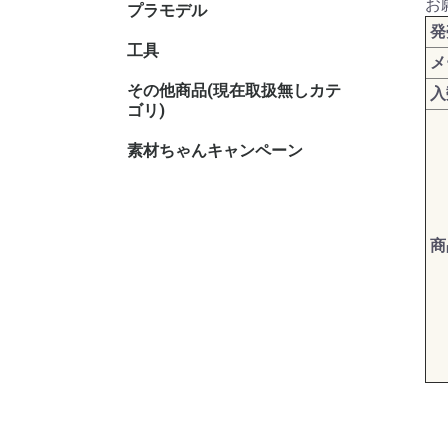
お
プラモデル
キャラク
発
工具
メ
その他商品(現在取扱無しカテ
その他TC
その他ホ
入
ゴリ)
素材ちゃんキャンペーン
商