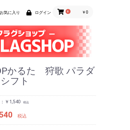
0
￥0
お気に入り
ログイン
POPかるた 狩歌 パラダ
ムシフト
￥1,540
税込
540
税込