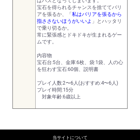
はパスとなってしまいます。
宝石を得られるチャンスを捨ててバリ
アを張るか、「
私はバリアを張るから
指ささないほうがいいよ
」とハッタリ
で乗り切るか。
常に緊張感とドキドキが生まれるゲー
ムです。
内容物
宝石台:5台、金庫:6枚、袋:1袋、人の心
を狂わす宝石:60個、説明書
プレイ人数:2〜6人(おすすめ:4〜6人)
プレイ時間:15分
対象年齢:6歳以上
当サイトについて