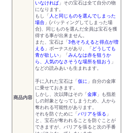
いなければ
」その宝石は全て自分の物
になります。
もし「
人と同じものを選んでしまった
場合
」(バッティングしてしまった場
合)、同じものを選んだ全員は宝石を獲
得する事が出来ません。
また、宝石は「
3色そろえると得点が増
える
」ボーナスがあり、「
どうしても
青が欲しい
」「
みんなは赤を狙うか
ら、人気のなさそうな場所を狙おう
」
などの読みあいも生まれます。
手に入れた宝石は「
仮に
」自分の金庫
に乗せておきます。
しかし、次以降はその「
金庫
」も指差
商品内容
しの対象となってしまうため、人から
奪われる可能性があります。
それを防ぐために「
バリアを張る
」
と、宝石が奪われることを防ぐことが
できますが、バリアを張ると次の手番