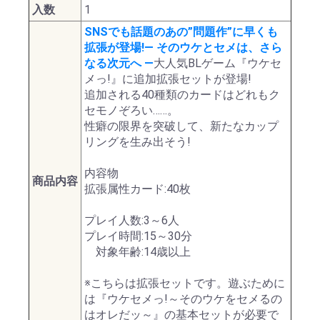
入数
1
SNSでも話題のあの”問題作”に早くも
拡張が登場!― そのウケとセメは、さら
なる次元へ ―
大人気BLゲーム『ウケセ
メっ!』に追加拡張セットが登場!
追加される40種類のカードはどれもク
セモノぞろい……。
性癖の限界を突破して、新たなカップ
リングを生み出そう!
内容物
商品内容
拡張属性カード:40枚
プレイ人数:3～6人
プレイ時間:15～30分
対象年齢:14歳以上
※こちらは拡張セットです。遊ぶために
は『ウケセメっ!～そのウケをセメるの
はオレだッ～』の基本セットが必要で