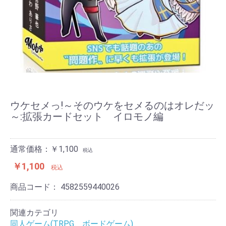
ウケセメっ!～そのウケをセメるのはオレだッ
～:拡張カードセット イロモノ編
通常価格：￥1,100
税込
￥1,100
税込
商品コード：
4582559440026
関連カテゴリ
同人ゲーム(TRPG、ボードゲーム)