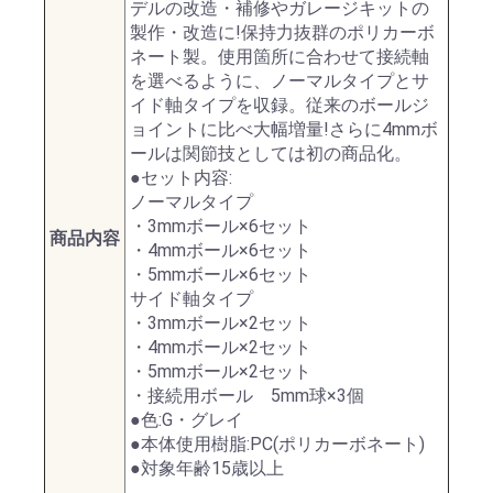
デルの改造・補修やガレージキットの
製作・改造に!保持力抜群のポリカーボ
ネート製。使用箇所に合わせて接続軸
を選べるように、ノーマルタイプとサ
イド軸タイプを収録。従来のボールジ
ョイントに比べ大幅増量!さらに4mmボ
ールは関節技としては初の商品化。
●セット内容:
ノーマルタイプ
・3mmボール×6セット
商品内容
・4mmボール×6セット
・5mmボール×6セット
サイド軸タイプ
・3mmボール×2セット
・4mmボール×2セット
・5mmボール×2セット
・接続用ボール 5mm球×3個
●色:G・グレイ
●本体使用樹脂:PC(ポリカーボネート)
●対象年齢15歳以上