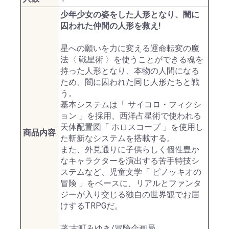
少年少女の姿をした人形となり、闇に
囚われた仲間の人形を救え!
星への願いを力に変える運命転変の魔
法〈 戦星術 〉を使うことができる魂を
持った人形となり、本物の人間になる
ため、闇に囚われた同じ人形たちと戦
う。
基本システムは「 サイコロ・フィクシ
ョン 」を採用、西洋占星術で使われる
天体配置図「 ホロスコープ 」を使用し
商品内容
た斬新なシステムを搭載する。
また、外見通りに子供らしく個性豊か
なキャラクターを演出する苦手特技シ
ステムなど、児童文学「 ピノッキオの
冒険 」をベースに、リアルとファンタ
ジーが入り交じる独自の世界観でお届
けするTRPGだ。
著:古町みゆき/冒険企画局