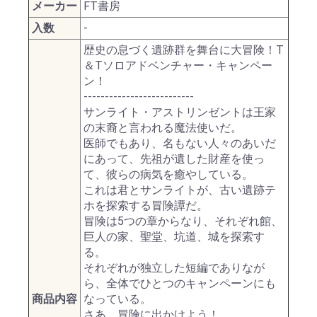
メーカー
FT書房
入数
-
歴史の息づく遺跡群を舞台に大冒険！T
＆Tソロアドベンチャー・キャンペー
ン！
--------------------------
サンライト・アストリンゼントは王家
の末裔と言われる魔法使いだ。
医師でもあり、名もない人々のあいだ
にあって、先祖が遺した財産を使っ
て、彼らの病気を癒やしている。
これは君とサンライトが、古い遺跡テ
ホを探索する冒険譚だ。
冒険は5つの章からなり、それぞれ館、
巨人の家、聖堂、坑道、城を探索す
る。
それぞれが独立した短編でありなが
ら、全体でひとつのキャンペーンにも
商品内容
なっている。
さあ、冒険に出かけよう！