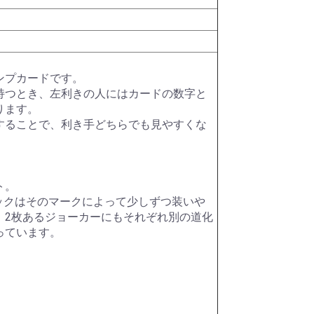
ク)
ター)
メタル
ー
ット)
HDDシリーズ
パールダイス
その他特殊カラー
RPGダイス
クトゥルフダイス
キャッツダイス
日本ダイス
Pathfinderダイスセッ
ハリーポッターダイス
その他キャラクターダ
超音波カッター
薄刃ノコギリ
カッティングガイド
ニッパー・ペンチ
はさみ
カッター・ナイフ
カッティングマット
エポキシ接着剤
水性型接着剤
瞬間接着剤
瞬着ノズル
接着剤その他
プラスチック用接着剤
スポイト
定規
ビーカー
エッチングノコ
タガネ
リベットツール
テンプレート・ガイド
罫書きツール
パテ
スパチュラ・ヘラ
ピンセット
キサゲ
電動リューター
ヤスリ
コンパウンド
ワックス・コーティン
ポリッシングクロス
サンドペーパー
電動ポリッシャー
デカールシート
デカール軟化剤
フィニッシュシート
金属シート
ドリル刃
ピンバイス
ポンチ
型取剤
粘土
離型剤
シリコーンゴム
レジンキャスト
型取りブロック
彫刻刀・ノミ
金属素材
ファンド・スカルピー
素材その他
ディテールアップパー
プラスチック素材
サーフェーサー・プラ
塗装ブース
コンプレッサー
マーカー
マスキング
塗装用具
筆
エアブラシ用品
カラー
カラースプレー
ハンドクリーナー
超音波洗浄器
ペイントリムーバー
ツールクリーナー
離型剤落し
ラッカーパテ
エポキシパテ
ポリエステルパテ
パテその他
光硬化パテ
水性カラー
Mr.カラー
Mr.カラースプレー
ウェザリング・情景用
ガイアカラー
スプレーその他
タミヤアクリル
タミヤデコレーション
タミヤエナメル
タミヤスプレー
フィニッシャーズカラ
Vカラー
ry
ト
イス
テープ
グ剤
ツ
イマー
カラー
カラー
ー
ンプカードです。
持つとき、左利きの人にはカードの数字と
ります。
することで、利き手どちらでも見やすくな
ト。
ックはそのマークによって少しずつ装いや
、2枚あるジョーカーにもそれぞれ別の道化
っています。