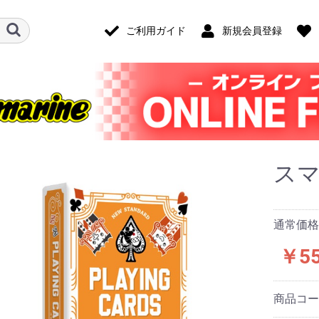
ご利用ガイド
新規会員登録
ス
通常価格
￥5
商品コ
ード・アクセ
ナログ・ゲー
技)