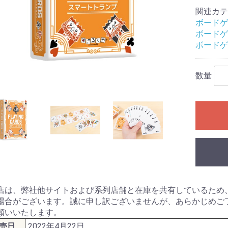
レクション）
クション）
関連カテ
ボードゲ
ボードゲ
ル
ームセール
ール
ィギュアセー
ボードゲ
カードゲーム
シュヴァルツ
シュヴァルツ
シュヴァルツ
TCG
マン カードゲ
オシカ)
イト!! ヴァン
 カードゲーム
ING CARD
ars
花嫁カードゲ
バースエボル
インクロス
ー・ロルカ
カードゲーム
ピリッツ
バイド
カードゲーム
カードゲーム
OFFICIAL
:ザ・ギャザリ
RENA
ーバーチュア
or you
ECEカードゲー
G
日本語版
英語版
MTG書籍
Ｇ
RDER
ME
数量
Gアクセサリ
(スタンダード
ミニサイズ)
特殊サイズ)
ター アクセサ
マン用アクセ
ー・リフィル
ト(2)
ース類
ンナップ
ーダー
TOYGER製品
カードホルダー・スタ
ブランクカード
ライフストーン
無地(スタンダードサイ
スリーブ(オーバーサイ
無地(ミニサイズ)
ミニスリーブ(オーバー
スリーブ(スタンダード
スリーブ(ミニサイズ)
スリーブ(オーバーサイ
デッキケース
ストレージ(カードボッ
プレイマット
バインダー等
バインダーリフィルイ
リフィル
プレイマットケース
ストレージボックス(無
デッキケース・カード
サイドローダー
ンド
ズ)
ズ/スリーブガード)
サイズ/スリーブガード)
サイズ/TCGサイズ)
ズ/スリーブガード)
クス)
ンデックス
地/ノーマルサイズ)
ケース(無地)
ドゲーム
ダーミステリ
ュレーション
ドゲーム関連
G
ライ・アクセ
(204)
ース
ミステリー
ーム・カード
プライ
ック
：オブシディ
名 ア行
名 カ行
名 サ行
名 タ行/ナ行
名 ハ行/マ行
 ヤ行/ラ行/
アークライト
アソビション
itten
EJIN研究所
Engames
エンスカイ
オインクゲームズ
他メーカー
グランディング
グループSNE/cosaic
幻冬舎
ケンビル
GOTTA2
COLON ARC
他メーカー
サニーバード
ジーピー
CMON JAPAN
ジャイアントホビー
数奇ゲームズ
すごろくや
SUSABI GAMES
JELLY JELLY GAMES
他メーカー
ディアシュピール
TERIYAKI GAMES
テンデイズゲームズ
DOMINA GAMES
日本卓上開発
ニューゲームズオーダ
他メーカー
BakaFire Party
バンソウ
ヘムズユニバーサルゲ
ホビージャパン
MAGI
メビウスゲームズ
MoB+
他メーカー
やのまん
ラフスケッチ
リゴレ
ワンドロー
他メーカー
ゲーム
DOMINA Art Sle
DOMINA Game 
その他アクセサ
書籍
・SLG・ボード
トコル
ー
ームズ
Collection
・ラボ(メーカ
NE(メーカー)
.(メーカー)
(メーカー)
ll RPG(メーカ
ャパン(メーカ
神話TRPG
フの呼び声
ンズ&ドラゴン
ア
エスト
PG
プライ
オリエンタル霊異譚
ドラクルージュ
永い後日談のネクロニ
鵺鏡
ブラドリウム
ゆうやけこやけ
ワールドエンドフロン
その他
ゴブリンスレイヤー
ソード・ワールド２.５
トンネルズ&トロールズ
捏造ミステリーTRPG
パグマイア RPG
ファイティング・ファ
マウ連合君主国 RPG
ロードス島戦記RPG
ゲームサポート誌
関連書籍
その他
アニマアニムス
アリアンロッドRPG 2E
異界戦記カオスフレア
格闘アクションRPG 拳
Sci-FiミステリーRPG
スクリームハイスクー
ダブルクロス
トーキョー・ナイトメ
トーキョーN◎VA THE
マージナルヒーローズ
モノトーンミュージア
ルーインブレイカーズ
その他
サイコロ・フィクショ
獸ノ森
クラヤミクライン
サタスペ
サムライブレイドTRPG
先輩後輩TRPG エネカ
歯車の塔の探空士
フタリソウサ
迷宮キングダム
その他
キズナバレット
虚構侵蝕ＴＲＰＧ
光砕のリヴァルチャー
サンサーラ・バラッド
シャドウラン
蒸気活劇RPG スチーム
人鬼血盟RPG ブラッド
神聖課金RPG ディバイ
大正伝奇浪漫ＲＰＧ
天下繚乱(新版)
ブレイド・オブ・アル
ネバー・レイト・ナイ
瞳逸らさぬイリスベイ
武装少女RPG プリン
和風幻想RPG 不知火
その他
ウォーハンマーRPG
クトゥルフの呼び声
サイバーパンク
指輪物語TRPG
［ホビージャパン版］
関連書籍
Role&Roll
Role&Roll Extra
ゲーマーズ・フィール
ゲーマーズ・フィール
スピタのコピタの！
サプライ
TRPG関連書籍
インセイン
シノビガミ
スタリィドール
ダークデイズド
ピーカーブー
ビギニングアイ
マギカロギア
その他
旧版
新版
幽冥鬼使
カ
トライン
TRPG
赤と黒
ンタジー
禅無双
トワイライトハイスク
ル
ア
AXLERATION
ム
ンシリーズ
デット
パンカーズ
パス
ンチャージャー
あやびと
カナ
ターズ
ン
セスウイング
TRPG
ダンジョンズ&ドラゴン
Lead&Read
ド
ド別冊
ャーナル
ーム日本史
ームハンドブ
・アングルズ
マガジン
・ウォーゲー
マガジン
ーションゲー
ール
ズ 第5版
シックス
)
店は、弊社他サイトおよび系列店舗と在庫を共有しているため
レカ
場合がございます。誠に申し訳ございませんが、あらかじめご
願いいたします。
コレクターズ
ロー
イン
ーチャー
コット
ツ
ョントイ
他
商品
ガンダム
トレーディングフィギ
ュア
売日
2022年4月22日