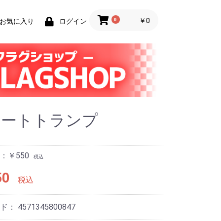
0
￥0
お気に入り
ログイン
マートトランプ
：￥550
税込
50
税込
ード：
4571345800847