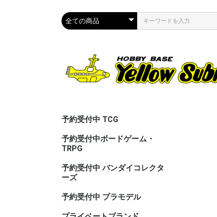
予約受付中 TCG
予約受付中ボードゲーム・
TRPG
予約受付中 バンダイコレクタ
ーズ
予約受付中 プラモデル
プライベートブランド
CAC（カ
ASG（ア
PPC(関節
PPC(飾)
PPC(塗)