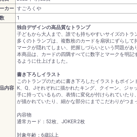
ターモデル
ガンダムシリーズ
ーカー
すごろくや
数
1
独自デザインの高品質なトランプ
G商品
ビー商品
Z/X -Zillions of enemy
ドラゴンボールスーパ
トランプ
MTG他言語版
MTGサプライ
MTG雑貨
PPC(造)
PPC(アフターパーツ)
ダイス・ゲームアクセ
ドール
1/144 RG
UCハードグラフ
1/144 FG
1/60 PG
ガンダムOO
1/100 MG
EXモデル
1/48 メガサイズモデル
HGメカニクス
ガンダムAGE
ガンプラビルダーズ
ガンダムシリーズ以外
ファインモールド
アオシマ
コトブキヤ
ハセガワ
バンダイ
ダンボール戦機
フジミ
プラッツ
ミニ四駆
スケールモデル
その他(1302)
航空機
ミリタリー
艦船
車・バイク
パーツパラダイス
ガレージキット
食玩
工具・材料・カラー
ホビー系書籍
ダイス(ベーシッ
ダイス(キャラク
ダイスタワー
ダイスカップ
ダイストレイ
ダイスポーチ
レジェンダリー
プライムポーカ
ポーカーチップ
ぬいぐるみ
ポーン
戦車(ガレージキ
工具セット
「切る」
「飾る」
「接着する」
「測る」
「罫書く」
「盛る」
「つかむ」
「削る」
「磨く」
「貼る」
「貫く」
「型取る」
「彫る」
「収納する」
「造る」
「塗る」
「洗う」
ホビー系書籍
カタログ
X- ゼクス
ーカードゲームフュー
サリ
のキャラクター
コイン(Legenda
子どもから大人まで、誰でも持ちやすいサイズのトラ
ジョンワールド
Metal Coins)
多くのトランプは、複数枚のカードを扇状にずらして
マークが隠れてしまい、把握しづらいという問題があ
本商品は、カードの四隅すべてに数字とマークを明記
るように仕上げました。
書き下ろしイラスト
このトランプのために書き下ろしたイラストもポイン
品内容
K、Q、Jそれぞれに描かれたキング、クイーン、ジャ
手に持っているもの、表情に変化が付けられていたり
が描かれていたり、細かな部分にまでこだわりがつま
内容物
通常カード：52枚、JOKER:2枚
対象年齢：6歳以上