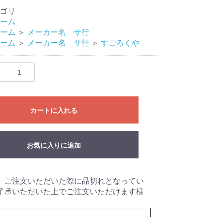
ゴリ
ーム
ーム
＞
メーカー名 サ行
ーム
＞
メーカー名 サ行
＞
すごろくや
カートに入れる
eves
Mat
リ
ライブ
ドル
お気に入りに追加
、ご注文いただいた際に品切れとなってい
了承いただいた上でご注文いただけます様