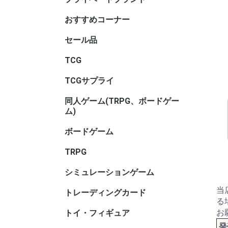
サリ・コ
ム・セレ
おすすめコーナー
セール品
TCGセー
ボードゲ
TRPGセ
トイ・フ
ル
TCG
アニマル
ヴァイス
ヴァイス
ヴァイス
ウィクロス
ウルトラ
OSICA(
カードファ
ガンダム
軌跡TRAD
Xross St
五等分の
シャドウ
ディヴァ
ディズニ
デジモン
バトルス
ビルディ
プロ野球
ポケモン
hololive 
マジック
遊戯王
UNION A
リセ オ
Reバース f
ONE PI
その他TC
ブラウ
ロゼ
ーム
ガード
GAME
ーム
ヴ
ナ・ＴＣ
DREAM O
CARD GA
ング
ム
TCGサプライ
その他TC
スリーブ
スリーブ(
スリーブ(
キャラク
ビックリ
バインダ
プレイマッ
デッキケ
CACライ
カードロ
サイズ)
リ
サリ
類
同人ゲーム(TRPG、ボードゲー
同人ボー
同人マー
同人シミ
同人ボー
同人TRP
同人サプ
その他
ム)
ー
書籍
サリ等
ボードゲーム
ホビーベ
マーダー
謎解き
ボードゲ
ゲームサ
ゲームブ
エンバー
メーカー
メーカー
メーカー
メーカー
メーカー
メーカー名
ゲーム系
(TRPG
アンプロ
ワ行
TRPG
ゲーム用)
インコグ
グループS
F.E.A.R
冒険企画局
Roll&Ro
ホビージ
クトゥルフ
クトゥル
kutulu
ダンジョ
パラノイ
ルーンク
その他TR
書籍・サ
ー)
ー)
ー)
ズ 第5版
シミュレーションゲーム
ゲームジ
ウォーゲ
ウォーゲ
シックス
コマンド
ジャパン
BANZAI
シミュレ
ック
ム・クラ
ム(その他
当
トレーディングカード
キャラト
る
お
トイ・フィギュア
バンダイ
トイヒー
トイヒロ
トイメカ
トイクリ
トイマス
トイパー
コレクシ
トイその
アダルト
発