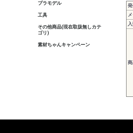
プラモデル
キャラク
発
メ
工具
入
その他商品(現在取扱無しカテ
その他TC
その他ホ
ゴリ)
素材ちゃんキャンペーン
商