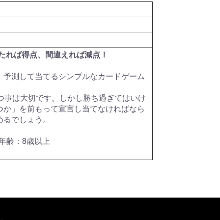
ク)
ター)
メタル
ー
ット)
HDDシリーズ
パールダイス
その他特殊カラー
RPGダイス
クトゥルフダイス
キャッツダイス
日本ダイス
Pathfinderダイスセッ
ハリーポッターダイス
その他キャラクターダ
超音波カッター
薄刃ノコギリ
カッティングガイド
ニッパー・ペンチ
はさみ
カッター・ナイフ
カッティングマット
エポキシ接着剤
水性型接着剤
瞬間接着剤
瞬着ノズル
接着剤その他
プラスチック用接着剤
スポイト
定規
ビーカー
エッチングノコ
タガネ
リベットツール
テンプレート・ガイド
罫書きツール
パテ
スパチュラ・ヘラ
ピンセット
キサゲ
電動リューター
ヤスリ
コンパウンド
ワックス・コーティン
ポリッシングクロス
サンドペーパー
電動ポリッシャー
デカールシート
デカール軟化剤
フィニッシュシート
金属シート
ドリル刃
ピンバイス
ポンチ
型取剤
粘土
離型剤
シリコーンゴム
レジンキャスト
型取りブロック
彫刻刀・ノミ
金属素材
ファンド・スカルピー
素材その他
ディテールアップパー
プラスチック素材
サーフェーサー・プラ
塗装ブース
コンプレッサー
マーカー
マスキング
塗装用具
筆
エアブラシ用品
カラー
カラースプレー
ハンドクリーナー
超音波洗浄器
ペイントリムーバー
ツールクリーナー
離型剤落し
ラッカーパテ
エポキシパテ
ポリエステルパテ
パテその他
光硬化パテ
水性カラー
Mr.カラー
Mr.カラースプレー
ウェザリング・情景用
ガイアカラー
スプレーその他
タミヤアクリル
タミヤデコレーション
タミヤエナメル
タミヤスプレー
フィニッシャーズカラ
Vカラー
ry
ト
イス
テープ
グ剤
ツ
イマー
カラー
カラー
ー
たれば得点、間違えれば減点！
、予測して当てるシンプルなカードゲーム
つ事は大切です。しかし勝ち過ぎてはいけ
つか」を前もって宣言し当てなければなら
めるでしょう。
象年齢：8歳以上