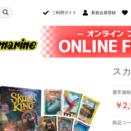
ご利用ガイド
新規会員登録
ス
通常価格：
￥2,
商品コ
ード・アクセ
ナログ・ゲー
技)