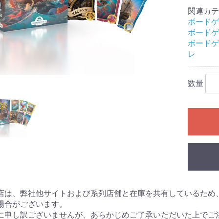
レクション）
クション）
関連カテ
ボードゲ
ボードゲ
ル
ームセール
ール
ィギュアセー
ボードゲ
レ
カードゲーム
シュヴァルツ
シュヴァルツ
シュヴァルツ
TCG
マン カードゲ
オシカ)
イト!! ヴァン
 カードゲーム
ING CARD
ars
花嫁カードゲ
バースエボル
インクロス
ー・ロルカ
カードゲーム
ピリッツ
バイド
カードゲーム
カードゲーム
OFFICIAL
:ザ・ギャザリ
RENA
ーバーチュア
or you
ECEカードゲー
G
日本語版
英語版
MTG書籍
Ｇ
RDER
ME
Gアクセサリ
(スタンダード
ミニサイズ)
特殊サイズ)
ター アクセサ
マン用アクセ
ー・リフィル
ト(2)
ース類
ンナップ
ーダー
TOYGER製品
カードホルダー・スタ
ブランクカード
ライフストーン
無地(スタンダードサイ
スリーブ(オーバーサイ
無地(ミニサイズ)
ミニスリーブ(オーバー
スリーブ(スタンダード
スリーブ(ミニサイズ)
スリーブ(オーバーサイ
デッキケース
ストレージ(カードボッ
プレイマット
バインダー等
バインダーリフィルイ
リフィル
プレイマットケース
ストレージボックス(無
デッキケース・カード
サイドローダー
数量
ンド
ズ)
ズ/スリーブガード)
サイズ/スリーブガード)
サイズ/TCGサイズ)
ズ/スリーブガード)
クス)
ンデックス
地/ノーマルサイズ)
ケース(無地)
ドゲーム
ダーミステリ
ュレーション
ドゲーム関連
G
ライ・アクセ
(204)
ース
ミステリー
ーム・カード
プライ
ック
：オブシディ
名 ア行
名 カ行
名 サ行
名 タ行/ナ行
名 ハ行/マ行
 ヤ行/ラ行/
アークライト
アソビション
itten
EJIN研究所
Engames
エンスカイ
オインクゲームズ
他メーカー
グランディング
グループSNE/cosaic
幻冬舎
ケンビル
GOTTA2
COLON ARC
他メーカー
サニーバード
ジーピー
CMON JAPAN
ジャイアントホビー
数奇ゲームズ
すごろくや
SUSABI GAMES
JELLY JELLY GAMES
他メーカー
ディアシュピール
TERIYAKI GAMES
テンデイズゲームズ
DOMINA GAMES
日本卓上開発
ニューゲームズオーダ
他メーカー
BakaFire Party
バンソウ
ヘムズユニバーサルゲ
ホビージャパン
MAGI
メビウスゲームズ
MoB+
他メーカー
やのまん
ラフスケッチ
リゴレ
ワンドロー
他メーカー
ゲーム
DOMINA Art Sle
DOMINA Game 
その他アクセサ
書籍
・SLG・ボード
トコル
ー
ームズ
Collection
・ラボ(メーカ
NE(メーカー)
.(メーカー)
(メーカー)
ll RPG(メーカ
ャパン(メーカ
神話TRPG
フの呼び声
ンズ&ドラゴン
ア
エスト
PG
プライ
オリエンタル霊異譚
ドラクルージュ
永い後日談のネクロニ
鵺鏡
ブラドリウム
ゆうやけこやけ
ワールドエンドフロン
その他
ゴブリンスレイヤー
ソード・ワールド２.５
トンネルズ&トロールズ
捏造ミステリーTRPG
パグマイア RPG
ファイティング・ファ
マウ連合君主国 RPG
ロードス島戦記RPG
ゲームサポート誌
関連書籍
その他
アニマアニムス
アリアンロッドRPG 2E
異界戦記カオスフレア
格闘アクションRPG 拳
Sci-FiミステリーRPG
スクリームハイスクー
ダブルクロス
トーキョー・ナイトメ
トーキョーN◎VA THE
マージナルヒーローズ
モノトーンミュージア
ルーインブレイカーズ
その他
サイコロ・フィクショ
獸ノ森
クラヤミクライン
サタスペ
サムライブレイドTRPG
先輩後輩TRPG エネカ
歯車の塔の探空士
フタリソウサ
迷宮キングダム
その他
キズナバレット
虚構侵蝕ＴＲＰＧ
光砕のリヴァルチャー
サンサーラ・バラッド
シャドウラン
蒸気活劇RPG スチーム
人鬼血盟RPG ブラッド
神聖課金RPG ディバイ
大正伝奇浪漫ＲＰＧ
天下繚乱(新版)
ブレイド・オブ・アル
ネバー・レイト・ナイ
瞳逸らさぬイリスベイ
武装少女RPG プリン
和風幻想RPG 不知火
その他
ウォーハンマーRPG
クトゥルフの呼び声
サイバーパンク
指輪物語TRPG
［ホビージャパン版］
関連書籍
Role&Roll
Role&Roll Extra
ゲーマーズ・フィール
ゲーマーズ・フィール
スピタのコピタの！
サプライ
TRPG関連書籍
インセイン
シノビガミ
スタリィドール
ダークデイズド
ピーカーブー
ビギニングアイ
マギカロギア
その他
旧版
新版
幽冥鬼使
カ
トライン
TRPG
赤と黒
ンタジー
禅無双
トワイライトハイスク
ル
ア
AXLERATION
ム
ンシリーズ
デット
パンカーズ
パス
ンチャージャー
あやびと
カナ
ターズ
ン
セスウイング
TRPG
ダンジョンズ&ドラゴン
Lead&Read
ド
ド別冊
ャーナル
ーム日本史
ームハンドブ
・アングルズ
マガジン
・ウォーゲー
マガジン
ーションゲー
ール
ズ 第5版
シックス
)
レカ
店は、弊社他サイトおよび系列店舗と在庫を共有しているため
場合がございます。
コレクターズ
ロー
イン
ーチャー
コット
ツ
ョントイ
他
商品
ガンダム
トレーディングフィギ
ュア
に申し訳ございませんが、あらかじめご了承いただいた上でご