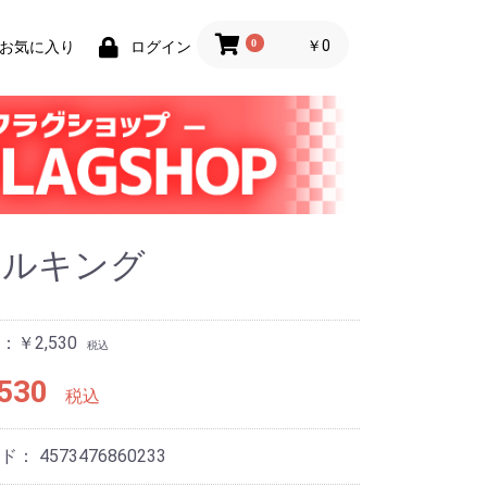
0
￥0
お気に入り
ログイン
カルキング
￥2,530
税込
530
税込
ード：
4573476860233