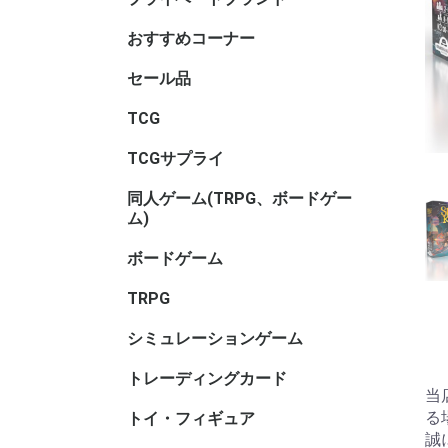
サリ・コ
ム・セレ
おすすめコーナー
セール品
TCGセー
ボードゲ
TRPGセ
トイ・フ
ル
TCG
アニマル
ヴァイス
ヴァイス
ヴァイス
ウィクロス
ウルトラ
OSICA(
カードファ
ガンダム
軌跡TRAD
Xross St
五等分の
シャドウ
ディヴァ
ディズニ
デジモン
バトルス
ビルディ
プロ野球
ポケモン
hololive 
マジック
遊戯王
UNION A
リセ オ
Reバース f
ONE PI
その他TC
ブラウ
ロゼ
ーム
ガード
GAME
ーム
ヴ
ナ・ＴＣ
DREAM O
CARD GA
ング
ム
TCGサプライ
その他TC
スリーブ
スリーブ(
スリーブ(
キャラク
ビックリ
バインダ
プレイマッ
デッキケ
CACライ
カードロ
サイズ)
リ
サリ
類
同人ゲーム(TRPG、ボードゲー
同人ボー
同人マー
同人シミ
同人ボー
同人TRP
同人サプ
その他
ム)
ー
書籍
サリ等
ボードゲーム
ホビーベ
マーダー
謎解き
ボードゲ
ゲームサ
ゲームブ
エンバー
メーカー
メーカー
メーカー
メーカー
メーカー
メーカー名
ゲーム系
(TRPG
アンプロ
ワ行
TRPG
ゲーム用)
インコグ
グループS
F.E.A.R
冒険企画局
Roll&Ro
ホビージ
クトゥルフ
クトゥル
kutulu
ダンジョ
パラノイ
ルーンク
その他TR
書籍・サ
ー)
ー)
ー)
ズ 第5版
シミュレーションゲーム
ゲームジ
ウォーゲ
ウォーゲ
シックス
コマンド
ジャパン
BANZAI
シミュレ
ック
ム・クラ
ム(その他
トレーディングカード
キャラト
当
る
トイ・フィギュア
バンダイ
トイヒー
トイヒロ
トイメカ
トイクリ
トイマス
トイパー
コレクシ
トイその
アダルト
誠