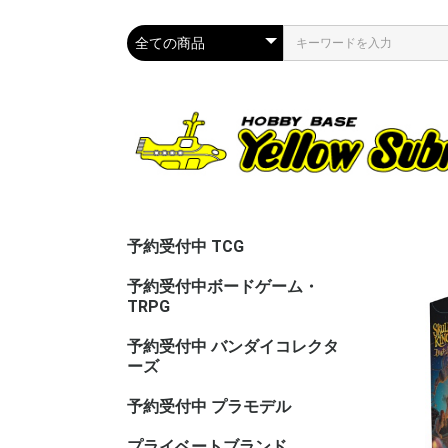
予約受付中 TCG
予約受付中ボードゲーム・
TRPG
予約受付中 バンダイコレクタ
ーズ
予約受付中 プラモデル
プライベートブランド
CAC（カ
ASG（ア
PPC(関節
PPC(飾)
PPC(塗)