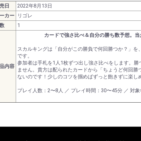
ターモデル
ガンダムシリーズ
売日
2022年8月13日
ーカー
リゴレ
数
1
G商品
ビー商品
Z/X -Zillions of enemy
ドラゴンボールスーパ
トランプ
MTG他言語版
MTGサプライ
MTG雑貨
PPC(造)
PPC(アフターパーツ)
ダイス・ゲームアクセ
ドール
1/144 RG
UCハードグラフ
1/144 FG
1/60 PG
ガンダムOO
1/100 MG
EXモデル
1/48 メガサイズモデル
HGメカニクス
ガンダムAGE
ガンプラビルダーズ
ガンダムシリーズ以外
ファインモールド
アオシマ
コトブキヤ
ハセガワ
バンダイ
ダンボール戦機
フジミ
プラッツ
ミニ四駆
スケールモデル
その他(1302)
航空機
ミリタリー
艦船
車・バイク
パーツパラダイス
ガレージキット
食玩
工具・材料・カラー
ホビー系書籍
ダイス(ベーシッ
ダイス(キャラク
ダイスタワー
ダイスカップ
ダイストレイ
ダイスポーチ
レジェンダリー
プライムポーカ
ポーカーチップ
ぬいぐるみ
ポーン
戦車(ガレージキ
工具セット
「切る」
「飾る」
「接着する」
「測る」
「罫書く」
「盛る」
「つかむ」
「削る」
「磨く」
「貼る」
「貫く」
「型取る」
「彫る」
「収納する」
「造る」
「塗る」
「洗う」
ホビー系書籍
カタログ
X- ゼクス
ーカードゲームフュー
サリ
のキャラクター
コイン(Legenda
カードで強さ比べ＆自分の勝ち数予想。当
ジョンワールド
Metal Coins)
スカルキングは「自分がこの勝負で何回勝つか？」を
です。
参加者は手札を1人1枚ずつ出し強さ比べをします。勝
品内容
ません。貴方は配られたカードから「ちょうど何回勝
ないのです！少しのコツを掴めばずっと飽きずに楽し
プレイ人数：2〜8人 ／ プレイ時間：30〜45分 ／ 対