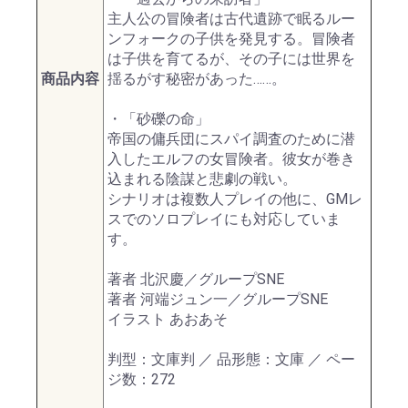
主人公の冒険者は古代遺跡で眠るルー
ンフォークの子供を発見する。冒険者
は子供を育てるが、その子には世界を
商品内容
揺るがす秘密があった……。
・「砂礫の命」
帝国の傭兵団にスパイ調査のために潜
入したエルフの女冒険者。彼女が巻き
込まれる陰謀と悲劇の戦い。
シナリオは複数人プレイの他に、GMレ
スでのソロプレイにも対応していま
す。
著者 北沢慶／グループSNE
著者 河端ジュン一／グループSNE
イラスト あおあそ
判型：文庫判 ／ 品形態：文庫 ／ ペー
ジ数：272