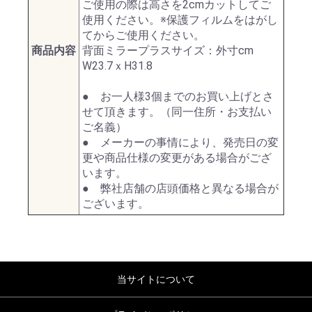
ご使用の際は高さを2cmカットしてご
使用ください。※保護フィルムをはがし
てからご使用ください。
商品内容
背面ミラープラスサイズ：外寸cm
W23.7ｘH31.8
● お一人様3個までのお買い上げとさ
せて頂きます。（同一住所・お支払い
ご名義）
● メーカーの事情により、発売日の変
更や商品仕様の変更がある場合がござ
います。
● 弊社店舗の店頭価格と異なる場合が
ございます。
当サイトについて