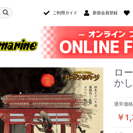
ご利用ガイド
新規会員登録
ロ
か
通常価格：
￥1,
ード・アクセ
ナログ・ゲー
技)