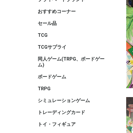
サリ・コ
ム・セレ
おすすめコーナー
セール品
TCGセー
ボードゲ
TRPGセ
トイ・フ
ル
TCG
アニマル
ヴァイス
ヴァイス
ヴァイス
ウィクロス
ウルトラ
OSICA(
カードファ
ガンダム
軌跡TRAD
Xross St
五等分の
シャドウ
ディヴァ
ディズニ
デジモン
バトルス
ビルディ
プロ野球
ポケモン
hololive 
マジック
遊戯王
UNION A
リセ オ
Reバース f
ONE PI
その他TC
ブラウ
ロゼ
ーム
ガード
GAME
ーム
ヴ
ナ・ＴＣ
DREAM O
CARD GA
ング
ム
TCGサプライ
その他TC
スリーブ
スリーブ(
スリーブ(
キャラク
ビックリ
バインダ
プレイマッ
デッキケ
CACライ
カードロ
サイズ)
リ
サリ
類
同人ゲーム(TRPG、ボードゲー
同人ボー
同人マー
同人シミ
同人ボー
同人TRP
同人サプ
その他
ム)
ー
書籍
サリ等
ボードゲーム
ホビーベ
マーダー
謎解き
ボードゲ
ゲームサ
ゲームブ
エンバー
メーカー
メーカー
メーカー
メーカー
メーカー
メーカー名
ゲーム系
(TRPG
アンプロ
ワ行
TRPG
ゲーム用)
インコグ
グループS
F.E.A.R
冒険企画局
Roll&Ro
ホビージ
クトゥルフ
クトゥル
kutulu
ダンジョ
パラノイ
ルーンク
その他TR
書籍・サ
ー)
ー)
ー)
ズ 第5版
シミュレーションゲーム
ゲームジ
ウォーゲ
ウォーゲ
シックス
コマンド
ジャパン
BANZAI
シミュレ
ック
ム・クラ
ム(その他
トレーディングカード
キャラト
トイ・フィギュア
バンダイ
トイヒー
トイヒロ
トイメカ
トイクリ
トイマス
トイパー
コレクシ
トイその
アダルト