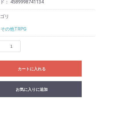
ード：
4589998741134
ゴリ
その他TRPG
カートに入れる
eves
Mat
リ
ライブ
ドル
お気に入りに追加