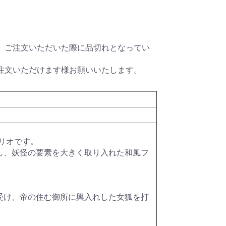
ク)
ター)
メタル
ー
ット)
HDDシリーズ
パールダイス
その他特殊カラー
RPGダイス
クトゥルフダイス
キャッツダイス
日本ダイス
Pathfinderダイスセッ
ハリーポッターダイス
その他キャラクターダ
超音波カッター
薄刃ノコギリ
カッティングガイド
ニッパー・ペンチ
はさみ
カッター・ナイフ
カッティングマット
エポキシ接着剤
水性型接着剤
瞬間接着剤
瞬着ノズル
接着剤その他
プラスチック用接着剤
スポイト
定規
ビーカー
エッチングノコ
タガネ
リベットツール
テンプレート・ガイド
罫書きツール
パテ
スパチュラ・ヘラ
ピンセット
キサゲ
電動リューター
ヤスリ
コンパウンド
ワックス・コーティン
ポリッシングクロス
サンドペーパー
電動ポリッシャー
デカールシート
デカール軟化剤
フィニッシュシート
金属シート
ドリル刃
ピンバイス
ポンチ
型取剤
粘土
離型剤
シリコーンゴム
レジンキャスト
型取りブロック
彫刻刀・ノミ
金属素材
ファンド・スカルピー
素材その他
ディテールアップパー
プラスチック素材
サーフェーサー・プラ
塗装ブース
コンプレッサー
マーカー
マスキング
塗装用具
筆
エアブラシ用品
カラー
カラースプレー
ハンドクリーナー
超音波洗浄器
ペイントリムーバー
ツールクリーナー
離型剤落し
ラッカーパテ
エポキシパテ
ポリエステルパテ
パテその他
光硬化パテ
水性カラー
Mr.カラー
Mr.カラースプレー
ウェザリング・情景用
ガイアカラー
スプレーその他
タミヤアクリル
タミヤデコレーション
タミヤエナメル
タミヤスプレー
フィニッシャーズカラ
Vカラー
、ご注文いただいた際に品切れとなってい
ry
ト
イス
テープ
グ剤
ツ
イマー
カラー
カラー
ー
注文いただけます様お願いいたします。
ナリオです。
し、妖怪の要素を大きく取り入れた和風フ
受け、帝の住む御所に輿入れした女狐を打