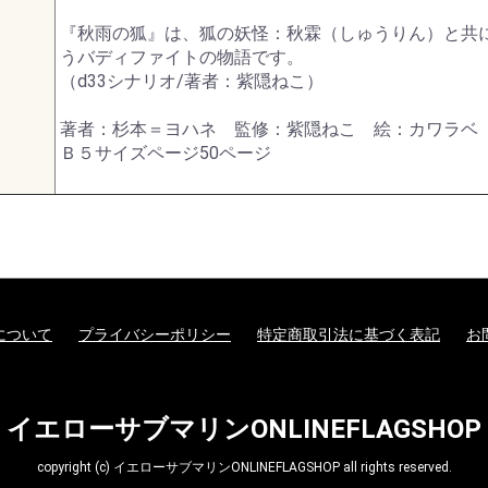
『秋雨の狐』は、狐の妖怪：秋霖（しゅうりん）と共
うバディファイトの物語です。
（d33シナリオ/著者：紫隠ねこ）
著者：杉本＝ヨハネ 監修：紫隠ねこ 絵：カワラベ
Ｂ５サイズページ50ページ
について
プライバシーポリシー
特定商取引法に基づく表記
お
イエローサブマリンONLINEFLAGSHOP
copyright (c) イエローサブマリンONLINEFLAGSHOP all rights reserved.