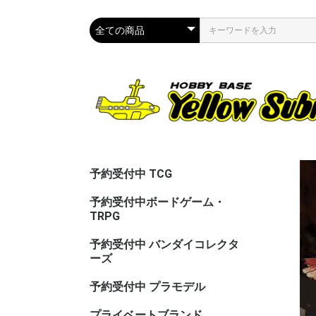
予約受付中 TCG
予約受付中ボードゲーム・
TRPG
予約受付中 バンダイコレクタ
ーズ
予約受付中 プラモデル
プライベートブランド
CAC（カ
ASG（ア
PPC(関節
PPC(飾)
PPC(塗)