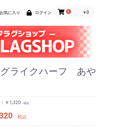
0
￥0
お気に入り
ログイン
ーグライクハーフ あや
し
￥1,320
税込
320
税込