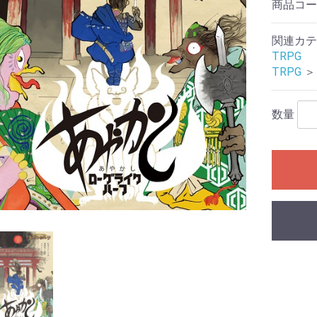
商品コ
レクション）
クション）
関連カテ
ル
ームセール
ール
ィギュアセー
TRPG
TRPG
＞
カードゲーム
シュヴァルツ
シュヴァルツ
シュヴァルツ
TCG
マン カードゲ
オシカ)
イト!! ヴァン
 カードゲーム
ING CARD
ars
花嫁カードゲ
バースエボル
インクロス
ー・ロルカ
カードゲーム
ピリッツ
バイド
カードゲーム
カードゲーム
OFFICIAL
:ザ・ギャザリ
RENA
ーバーチュア
or you
ECEカードゲー
G
日本語版
英語版
MTG書籍
Ｇ
RDER
ME
Gアクセサリ
(スタンダード
ミニサイズ)
特殊サイズ)
ター アクセサ
マン用アクセ
ー・リフィル
ト(2)
ース類
ンナップ
ーダー
TOYGER製品
カードホルダー・スタ
ブランクカード
ライフストーン
無地(スタンダードサイ
スリーブ(オーバーサイ
無地(ミニサイズ)
ミニスリーブ(オーバー
スリーブ(スタンダード
スリーブ(ミニサイズ)
スリーブ(オーバーサイ
デッキケース
ストレージ(カードボッ
プレイマット
バインダー等
バインダーリフィルイ
リフィル
プレイマットケース
ストレージボックス(無
デッキケース・カード
サイドローダー
数量
ンド
ズ)
ズ/スリーブガード)
サイズ/スリーブガード)
サイズ/TCGサイズ)
ズ/スリーブガード)
クス)
ンデックス
地/ノーマルサイズ)
ケース(無地)
ドゲーム
ダーミステリ
ュレーション
ドゲーム関連
G
ライ・アクセ
(204)
ース
ミステリー
ーム・カード
プライ
ック
：オブシディ
名 ア行
名 カ行
名 サ行
名 タ行/ナ行
名 ハ行/マ行
 ヤ行/ラ行/
アークライト
アソビション
itten
EJIN研究所
Engames
エンスカイ
オインクゲームズ
他メーカー
グランディング
グループSNE/cosaic
幻冬舎
ケンビル
GOTTA2
COLON ARC
他メーカー
サニーバード
ジーピー
CMON JAPAN
ジャイアントホビー
数奇ゲームズ
すごろくや
SUSABI GAMES
JELLY JELLY GAMES
他メーカー
ディアシュピール
TERIYAKI GAMES
テンデイズゲームズ
DOMINA GAMES
日本卓上開発
ニューゲームズオーダ
他メーカー
BakaFire Party
バンソウ
ヘムズユニバーサルゲ
ホビージャパン
MAGI
メビウスゲームズ
MoB+
他メーカー
やのまん
ラフスケッチ
リゴレ
ワンドロー
他メーカー
ゲーム
DOMINA Art Sle
DOMINA Game 
その他アクセサ
書籍
・SLG・ボード
トコル
ー
ームズ
Collection
・ラボ(メーカ
NE(メーカー)
.(メーカー)
(メーカー)
ll RPG(メーカ
ャパン(メーカ
神話TRPG
フの呼び声
ンズ&ドラゴン
ア
エスト
PG
プライ
オリエンタル霊異譚
ドラクルージュ
永い後日談のネクロニ
鵺鏡
ブラドリウム
ゆうやけこやけ
ワールドエンドフロン
その他
ゴブリンスレイヤー
ソード・ワールド２.５
トンネルズ&トロールズ
捏造ミステリーTRPG
パグマイア RPG
ファイティング・ファ
マウ連合君主国 RPG
ロードス島戦記RPG
ゲームサポート誌
関連書籍
その他
アニマアニムス
アリアンロッドRPG 2E
異界戦記カオスフレア
格闘アクションRPG 拳
Sci-FiミステリーRPG
スクリームハイスクー
ダブルクロス
トーキョー・ナイトメ
トーキョーN◎VA THE
マージナルヒーローズ
モノトーンミュージア
ルーインブレイカーズ
その他
サイコロ・フィクショ
獸ノ森
クラヤミクライン
サタスペ
サムライブレイドTRPG
先輩後輩TRPG エネカ
歯車の塔の探空士
フタリソウサ
迷宮キングダム
その他
キズナバレット
虚構侵蝕ＴＲＰＧ
光砕のリヴァルチャー
サンサーラ・バラッド
シャドウラン
蒸気活劇RPG スチーム
人鬼血盟RPG ブラッド
神聖課金RPG ディバイ
大正伝奇浪漫ＲＰＧ
天下繚乱(新版)
ブレイド・オブ・アル
ネバー・レイト・ナイ
瞳逸らさぬイリスベイ
武装少女RPG プリン
和風幻想RPG 不知火
その他
ウォーハンマーRPG
クトゥルフの呼び声
サイバーパンク
指輪物語TRPG
［ホビージャパン版］
関連書籍
Role&Roll
Role&Roll Extra
ゲーマーズ・フィール
ゲーマーズ・フィール
スピタのコピタの！
サプライ
TRPG関連書籍
インセイン
シノビガミ
スタリィドール
ダークデイズド
ピーカーブー
ビギニングアイ
マギカロギア
その他
旧版
新版
幽冥鬼使
カ
トライン
TRPG
赤と黒
ンタジー
禅無双
トワイライトハイスク
ル
ア
AXLERATION
ム
ンシリーズ
デット
パンカーズ
パス
ンチャージャー
あやびと
カナ
ターズ
ン
セスウイング
TRPG
ダンジョンズ&ドラゴン
Lead&Read
ド
ド別冊
ャーナル
ーム日本史
ームハンドブ
・アングルズ
マガジン
・ウォーゲー
マガジン
ーションゲー
ール
ズ 第5版
シックス
)
レカ
コレクターズ
ロー
イン
ーチャー
コット
ツ
ョントイ
他
商品
ガンダム
トレーディングフィギ
ュア