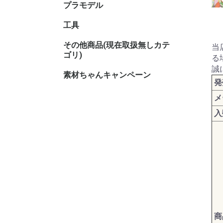
プラモデル
キャラク
工具
その他商品(現在取扱無しカテ
その他TC
その他ホ
当
ゴリ)
る
誠
素材ちゃんキャンペーン
発
メ
入
商