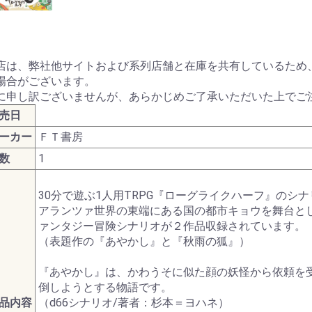
ターモデル
ガンダムシリーズ
G商品
ビー商品
Z/X -Zillions of enemy
ドラゴンボールスーパ
トランプ
MTG他言語版
MTGサプライ
MTG雑貨
PPC(造)
PPC(アフターパーツ)
ダイス・ゲームアクセ
ドール
1/144 RG
UCハードグラフ
1/144 FG
1/60 PG
ガンダムOO
1/100 MG
EXモデル
1/48 メガサイズモデル
HGメカニクス
ガンダムAGE
ガンプラビルダーズ
ガンダムシリーズ以外
ファインモールド
アオシマ
コトブキヤ
ハセガワ
バンダイ
ダンボール戦機
フジミ
プラッツ
ミニ四駆
スケールモデル
その他(1302)
航空機
ミリタリー
艦船
車・バイク
パーツパラダイス
ガレージキット
食玩
工具・材料・カラー
ホビー系書籍
ダイス(ベーシッ
ダイス(キャラク
ダイスタワー
ダイスカップ
ダイストレイ
ダイスポーチ
レジェンダリー
プライムポーカ
ポーカーチップ
ぬいぐるみ
ポーン
戦車(ガレージキ
工具セット
「切る」
「飾る」
「接着する」
「測る」
「罫書く」
「盛る」
「つかむ」
「削る」
「磨く」
「貼る」
「貫く」
「型取る」
「彫る」
「収納する」
「造る」
「塗る」
「洗う」
ホビー系書籍
カタログ
店は、弊社他サイトおよび系列店舗と在庫を共有しているため
X- ゼクス
ーカードゲームフュー
サリ
のキャラクター
コイン(Legenda
場合がございます。
ジョンワールド
Metal Coins)
に申し訳ございませんが、あらかじめご了承いただいた上でご
売日
ーカー
ＦＴ書房
数
1
30分で遊ぶ1人用TRPG『ローグライクハーフ』のシ
アランツァ世界の東端にある国の都市キョウを舞台と
ァンタジー冒険シナリオが２作品収録されています。
（表題作の『あやかし』と『秋雨の狐』）
『あやかし』は、かわうそに似た顔の妖怪から依頼を
倒しようとする物語です。
品内容
（d66シナリオ/著者：杉本＝ヨハネ）