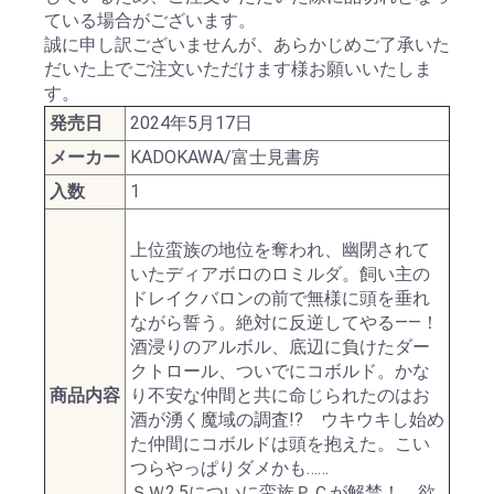
ている場合がございます。
誠に申し訳ございませんが、あらかじめご了承いた
だいた上でご注文いただけます様お願いいたしま
す。
発売日
2024年5月17日
メーカー
KADOKAWA/富士見書房
入数
1
上位蛮族の地位を奪われ、幽閉されて
いたディアボロのロミルダ。飼い主の
ドレイクバロンの前で無様に頭を垂れ
ながら誓う。絶対に反逆してやる――！
酒浸りのアルボル、底辺に負けたダー
クトロール、ついでにコボルド。かな
商品内容
り不安な仲間と共に命じられたのはお
酒が湧く魔域の調査!? ウキウキし始め
た仲間にコボルドは頭を抱えた。こい
つらやっぱりダメかも……
ＳＷ2.5についに蛮族ＰＣが解禁！ 欲