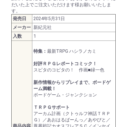
だいた上でご注文いただけます様お願いいたしま
す。
発売日
2024年5月31日
メーカー
新紀元社
入数
1
特集：
最新TRPG ハシラノカミ
好評ＲＰＧレポートコミック！
スピタのコピタの！ 作画■緑一色
新作情報からリプレイまで、ボードゲ
ーム満載！
ボードゲーム・ジャンクション
ＴＲＰＧサポート
アーカム計画（クトゥルフ神話ＴＲＰ
Ｇ）／あおはるばーんっ／あやびと／
商品内容
異界戦記カオスフレアＳＣ／インセイ