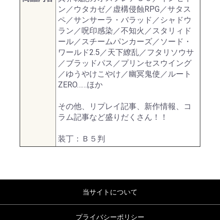
ン／ウタカゼ／虚構侵蝕RPG／サタス
ペ／サンサーラ・バラッド／シャドウ
ラン／呪印感染／不知火／スタリィド
ール／スチームパンカーズ／ソード・
ワールド2.5／天下繚乱／フタリソウサ
／ブラッドパス／プリンセスウイング
／ゆうやけこやけ／幽冥鬼使／ルート
ZERO……ほか
その他、リプレイ記事、新作情報、コ
ラム記事など盛りだくさん！！
装丁：Ｂ５判
当サイトについて
プライバシーポリシー