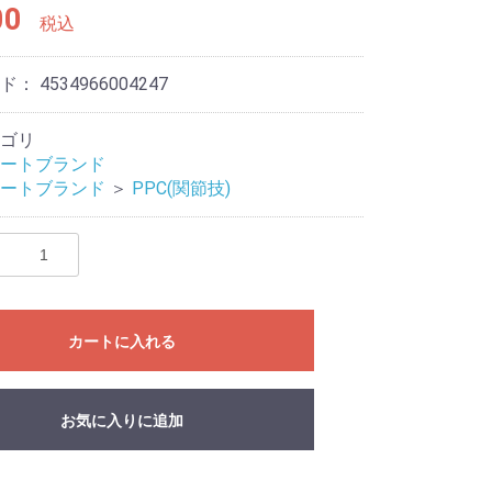
00
税込
ード：
4534966004247
ゴリ
ートブランド
ートブランド
＞
PPC(関節技)
eves
Mat
リ
ライブ
ドル
カートに入れる
お気に入りに追加