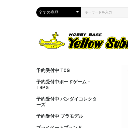
予約受付中 TCG
予約受付中ボードゲーム・
TRPG
予約受付中 バンダイコレクタ
ーズ
予約受付中 プラモデル
プライベートブランド
CAC（カ
ASG（ア
PPC(関節
PPC(飾)
PPC(塗)