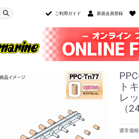
ご利用ガイド
新規会員登録
PP
トキ
レ
（2
通常価格
ード・アクセ
ナログ・ゲー
技)