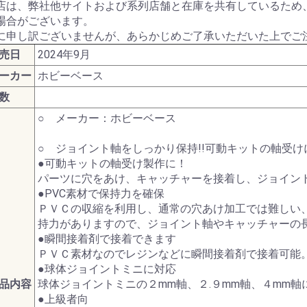
店は、弊社他サイトおよび系列店舗と在庫を共有しているため
ターモデル
ガンダムシリーズ
場合がございます。
に申し訳ございませんが、あらかじめご了承いただいた上でご
売日
2024年9月
G商品
ビー商品
Z/X -Zillions of enemy
ドラゴンボールスーパ
トランプ
MTG他言語版
MTGサプライ
MTG雑貨
PPC(造)
PPC(アフターパーツ)
ダイス・ゲームアクセ
ドール
1/144 RG
UCハードグラフ
1/144 FG
1/60 PG
ガンダムOO
1/100 MG
EXモデル
1/48 メガサイズモデル
HGメカニクス
ガンダムAGE
ガンプラビルダーズ
ガンダムシリーズ以外
ファインモールド
アオシマ
コトブキヤ
ハセガワ
バンダイ
ダンボール戦機
フジミ
プラッツ
ミニ四駆
スケールモデル
その他(1302)
航空機
ミリタリー
艦船
車・バイク
パーツパラダイス
ガレージキット
食玩
工具・材料・カラー
ホビー系書籍
ダイス(ベーシッ
ダイス(キャラク
ダイスタワー
ダイスカップ
ダイストレイ
ダイスポーチ
レジェンダリー
プライムポーカ
ポーカーチップ
ぬいぐるみ
ポーン
戦車(ガレージキ
工具セット
「切る」
「飾る」
「接着する」
「測る」
「罫書く」
「盛る」
「つかむ」
「削る」
「磨く」
「貼る」
「貫く」
「型取る」
「彫る」
「収納する」
「造る」
「塗る」
「洗う」
ホビー系書籍
カタログ
ーカー
ホビーベース
X- ゼクス
ーカードゲームフュー
サリ
のキャラクター
コイン(Legenda
ジョンワールド
Metal Coins)
数
○ メーカー：ホビーベース
○ ジョイント軸をしっかり保持!!可動キットの軸受
●可動キットの軸受け製作に！
パーツに穴をあけ、キャッチャーを接着し、ジョイン
●PVC素材で保持力を確保
ＰＶＣの収縮を利用し、通常の穴あけ加工では難しい
持力がありますので、ジョイント軸やキャッチャーの
●瞬間接着剤で接着できます
ＰＶＣ素材なのでレジンなどに瞬間接着剤で接着可能
●球体ジョイントミニに対応
品内容
球体ジョイントミニの２mm軸、２.９mm軸、４mm軸
●上級者向