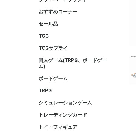
サリ・コ
ム・セレ
おすすめコーナー
セール品
TCGセー
ボードゲ
TRPGセ
トイ・フ
ル
TCG
アニマル
ヴァイス
ヴァイス
ヴァイス
ウィクロス
ウルトラ
OSICA(
カードファ
ガンダム
軌跡TRAD
Xross St
五等分の
シャドウ
ディヴァ
ディズニ
デジモン
バトルス
ビルディ
プロ野球
ポケモン
hololive 
マジック
遊戯王
UNION A
リセ オ
Reバース f
ONE PI
その他TC
ブラウ
ロゼ
ーム
ガード
GAME
ーム
ヴ
ナ・ＴＣ
DREAM O
CARD GA
ング
ム
TCGサプライ
その他TC
スリーブ
スリーブ(
スリーブ(
キャラク
ビックリ
バインダ
プレイマッ
デッキケ
CACライ
カードロ
サイズ)
リ
サリ
類
同人ゲーム(TRPG、ボードゲー
同人ボー
同人マー
同人シミ
同人ボー
同人TRP
同人サプ
その他
ム)
ー
書籍
サリ等
ボードゲーム
ホビーベ
マーダー
謎解き
ボードゲ
ゲームサ
ゲームブ
エンバー
メーカー
メーカー
メーカー
メーカー
メーカー
メーカー名
ゲーム系
(TRPG
アンプロ
ワ行
TRPG
ゲーム用)
インコグ
グループS
F.E.A.R
冒険企画局
Roll&Ro
ホビージ
クトゥルフ
クトゥル
kutulu
ダンジョ
パラノイ
ルーンク
その他TR
書籍・サ
ー)
ー)
ー)
ズ 第5版
シミュレーションゲーム
ゲームジ
ウォーゲ
ウォーゲ
シックス
コマンド
ジャパン
BANZAI
シミュレ
ック
ム・クラ
ム(その他
トレーディングカード
キャラト
トイ・フィギュア
バンダイ
トイヒー
トイヒロ
トイメカ
トイクリ
トイマス
トイパー
コレクシ
トイその
アダルト