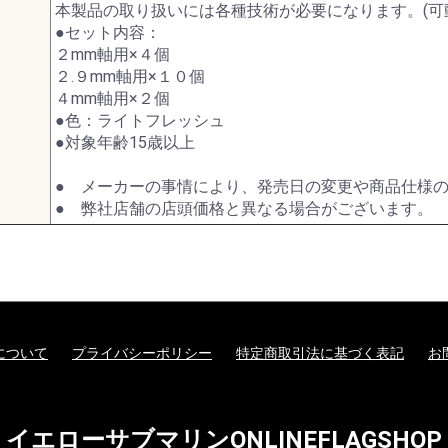
本製品の取り扱いには各種技術が必要になります。(可
●セット内容：
２mm軸用×４個
２.９mm軸用×１０個
４mm軸用×２個
●色：ライトフレッシュ
●対象年齢15歳以上
● メーカーの事情により、発売日の変更や商品仕様
● 弊社店舗の店頭価格と異なる場合がございます。
について
プライバシーポリシー
特定商取引法に基づく表記
お
イエローサブマリンONLINEFLAGSHOP