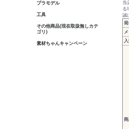
当
プラモデル
キャラク
る
工具
誠
発
その他商品(現在取扱無しカテ
その他TC
その他ホ
ゴリ)
メ
入
素材ちゃんキャンペーン
商