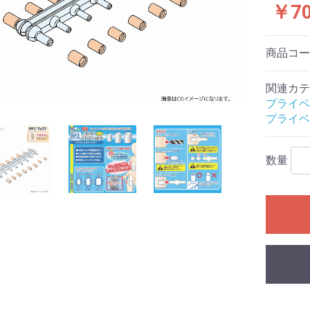
￥7
レクション）
クション）
商品コ
ル
ームセール
ール
ィギュアセー
カードゲーム
シュヴァルツ
シュヴァルツ
シュヴァルツ
TCG
マン カードゲ
オシカ)
イト!! ヴァン
 カードゲーム
ING CARD
ars
花嫁カードゲ
バースエボル
インクロス
ー・ロルカ
カードゲーム
ピリッツ
バイド
カードゲーム
カードゲーム
OFFICIAL
:ザ・ギャザリ
RENA
ーバーチュア
or you
ECEカードゲー
G
日本語版
英語版
MTG書籍
関連カテ
Ｇ
RDER
ME
プライベ
Gアクセサリ
(スタンダード
ミニサイズ)
特殊サイズ)
ター アクセサ
マン用アクセ
ー・リフィル
ト(2)
ース類
ンナップ
ーダー
TOYGER製品
カードホルダー・スタ
ブランクカード
ライフストーン
無地(スタンダードサイ
スリーブ(オーバーサイ
無地(ミニサイズ)
ミニスリーブ(オーバー
スリーブ(スタンダード
スリーブ(ミニサイズ)
スリーブ(オーバーサイ
デッキケース
ストレージ(カードボッ
プレイマット
バインダー等
バインダーリフィルイ
リフィル
プレイマットケース
ストレージボックス(無
デッキケース・カード
サイドローダー
プライベ
ンド
ズ)
ズ/スリーブガード)
サイズ/スリーブガード)
サイズ/TCGサイズ)
ズ/スリーブガード)
クス)
ンデックス
地/ノーマルサイズ)
ケース(無地)
ドゲーム
ダーミステリ
ュレーション
ドゲーム関連
G
ライ・アクセ
(204)
数量
ース
ミステリー
ーム・カード
プライ
ック
：オブシディ
名 ア行
名 カ行
名 サ行
名 タ行/ナ行
名 ハ行/マ行
 ヤ行/ラ行/
アークライト
アソビション
itten
EJIN研究所
Engames
エンスカイ
オインクゲームズ
他メーカー
グランディング
グループSNE/cosaic
幻冬舎
ケンビル
GOTTA2
COLON ARC
他メーカー
サニーバード
ジーピー
CMON JAPAN
ジャイアントホビー
数奇ゲームズ
すごろくや
SUSABI GAMES
JELLY JELLY GAMES
他メーカー
ディアシュピール
TERIYAKI GAMES
テンデイズゲームズ
DOMINA GAMES
日本卓上開発
ニューゲームズオーダ
他メーカー
BakaFire Party
バンソウ
ヘムズユニバーサルゲ
ホビージャパン
MAGI
メビウスゲームズ
MoB+
他メーカー
やのまん
ラフスケッチ
リゴレ
ワンドロー
他メーカー
ゲーム
DOMINA Art Sle
DOMINA Game 
その他アクセサ
書籍
・SLG・ボード
トコル
ー
ームズ
Collection
・ラボ(メーカ
NE(メーカー)
.(メーカー)
(メーカー)
ll RPG(メーカ
ャパン(メーカ
神話TRPG
フの呼び声
ンズ&ドラゴン
ア
エスト
PG
プライ
オリエンタル霊異譚
ドラクルージュ
永い後日談のネクロニ
鵺鏡
ブラドリウム
ゆうやけこやけ
ワールドエンドフロン
その他
ゴブリンスレイヤー
ソード・ワールド２.５
トンネルズ&トロールズ
捏造ミステリーTRPG
パグマイア RPG
ファイティング・ファ
マウ連合君主国 RPG
ロードス島戦記RPG
ゲームサポート誌
関連書籍
その他
アニマアニムス
アリアンロッドRPG 2E
異界戦記カオスフレア
格闘アクションRPG 拳
Sci-FiミステリーRPG
スクリームハイスクー
ダブルクロス
トーキョー・ナイトメ
トーキョーN◎VA THE
マージナルヒーローズ
モノトーンミュージア
ルーインブレイカーズ
その他
サイコロ・フィクショ
獸ノ森
クラヤミクライン
サタスペ
サムライブレイドTRPG
先輩後輩TRPG エネカ
歯車の塔の探空士
フタリソウサ
迷宮キングダム
その他
キズナバレット
虚構侵蝕ＴＲＰＧ
光砕のリヴァルチャー
サンサーラ・バラッド
シャドウラン
蒸気活劇RPG スチーム
人鬼血盟RPG ブラッド
神聖課金RPG ディバイ
大正伝奇浪漫ＲＰＧ
天下繚乱(新版)
ブレイド・オブ・アル
ネバー・レイト・ナイ
瞳逸らさぬイリスベイ
武装少女RPG プリン
和風幻想RPG 不知火
その他
ウォーハンマーRPG
クトゥルフの呼び声
サイバーパンク
指輪物語TRPG
［ホビージャパン版］
関連書籍
Role&Roll
Role&Roll Extra
ゲーマーズ・フィール
ゲーマーズ・フィール
スピタのコピタの！
サプライ
TRPG関連書籍
インセイン
シノビガミ
スタリィドール
ダークデイズド
ピーカーブー
ビギニングアイ
マギカロギア
その他
旧版
新版
幽冥鬼使
カ
トライン
TRPG
赤と黒
ンタジー
禅無双
トワイライトハイスク
ル
ア
AXLERATION
ム
ンシリーズ
デット
パンカーズ
パス
ンチャージャー
あやびと
カナ
ターズ
ン
セスウイング
TRPG
ダンジョンズ&ドラゴン
Lead&Read
ド
ド別冊
ャーナル
ーム日本史
ームハンドブ
・アングルズ
マガジン
・ウォーゲー
マガジン
ーションゲー
ール
ズ 第5版
シックス
)
レカ
コレクターズ
ロー
イン
ーチャー
コット
ツ
ョントイ
他
商品
ガンダム
トレーディングフィギ
ュア