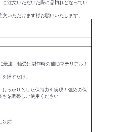
、ご注文いただいた際に品切れとなってい
注文いただけます様お願いいたします。
ク)
ター)
メタル
ー
ット)
HDDシリーズ
パールダイス
その他特殊カラー
RPGダイス
クトゥルフダイス
キャッツダイス
日本ダイス
Pathfinderダイスセッ
ハリーポッターダイス
その他キャラクターダ
超音波カッター
薄刃ノコギリ
カッティングガイド
ニッパー・ペンチ
はさみ
カッター・ナイフ
カッティングマット
エポキシ接着剤
水性型接着剤
瞬間接着剤
瞬着ノズル
接着剤その他
プラスチック用接着剤
スポイト
定規
ビーカー
エッチングノコ
タガネ
リベットツール
テンプレート・ガイド
罫書きツール
パテ
スパチュラ・ヘラ
ピンセット
キサゲ
電動リューター
ヤスリ
コンパウンド
ワックス・コーティン
ポリッシングクロス
サンドペーパー
電動ポリッシャー
デカールシート
デカール軟化剤
フィニッシュシート
金属シート
ドリル刃
ピンバイス
ポンチ
型取剤
粘土
離型剤
シリコーンゴム
レジンキャスト
型取りブロック
彫刻刀・ノミ
金属素材
ファンド・スカルピー
素材その他
ディテールアップパー
プラスチック素材
サーフェーサー・プラ
塗装ブース
コンプレッサー
マーカー
マスキング
塗装用具
筆
エアブラシ用品
カラー
カラースプレー
ハンドクリーナー
超音波洗浄器
ペイントリムーバー
ツールクリーナー
離型剤落し
ラッカーパテ
エポキシパテ
ポリエステルパテ
パテその他
光硬化パテ
水性カラー
Mr.カラー
Mr.カラースプレー
ウェザリング・情景用
ガイアカラー
スプレーその他
タミヤアクリル
タミヤデコレーション
タミヤエナメル
タミヤスプレー
フィニッシャーズカラ
Vカラー
ry
ト
イス
テープ
グ剤
ツ
イマー
カラー
カラー
ー
けに最適！軸受け製作時の補助マテリアル！
トを挿すだけ。
、しっかりとした保持力を実現！強めの保
長さを調整しご使用ください
。
に対応