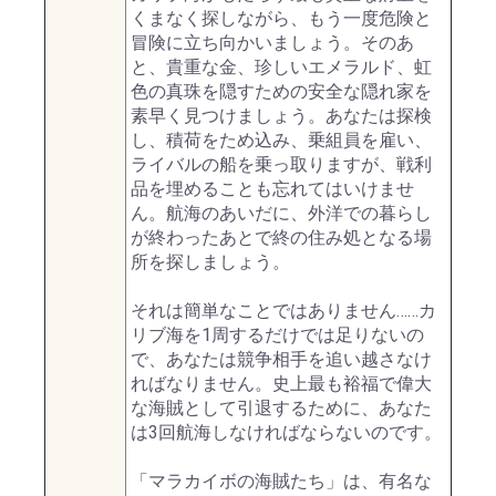
くまなく探しながら、もう一度危険と
冒険に立ち向かいましょう。そのあ
と、貴重な金、珍しいエメラルド、虹
色の真珠を隠すための安全な隠れ家を
素早く見つけましょう。あなたは探検
し、積荷をため込み、乗組員を雇い、
ライバルの船を乗っ取りますが、戦利
品を埋めることも忘れてはいけませ
ん。航海のあいだに、外洋での暮らし
が終わったあとで終の住み処となる場
所を探しましょう。
それは簡単なことではありません……カ
リブ海を1周するだけでは足りないの
で、あなたは競争相手を追い越さなけ
ればなりません。史上最も裕福で偉大
な海賊として引退するために、あなた
は3回航海しなければならないのです。
「マラカイボの海賊たち」は、有名な