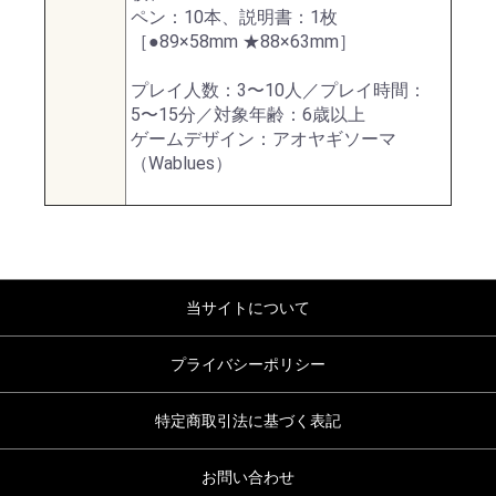
ペン：10本、説明書：1枚
［●89×58mm ★88×63mm］
プレイ人数：3〜10人／プレイ時間：
5〜15分／対象年齢：6歳以上
ゲームデザイン：アオヤギソーマ
（Wablues）
当サイトについて
プライバシーポリシー
特定商取引法に基づく表記
お問い合わせ