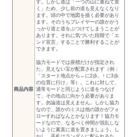
す。しかし道は「一つの山に重ねて置
く」ため、少し前の道も見えなくなり
ます。頭の中で地図を描く必要があり
ます。そのうちプレイヤーの誰かがう
っかり道と道をぶつけてしまうことが
あります。それに気づいた段階で「エ
ンド宣言」することで勝利することが
できます。
協力モードでは座標だけが指定され
た、見えない宝が配置されます（例：
「スタート地点から←に2歩、↑ に3歩
の位置に行け」等）。これに対して、
商品内容
通常モードと同じように道をつなげ
て、その地点に向かう必要がありま
す。勿論道は見えません。しかし協力
なので、誰かのミスは他の誰かがフォ
ローすればなんとかなります！協力モ
ードなので、なるべく仲間が混乱しな
いように素直に道を置きましょう。し
かし、手札はランダムに配られるた