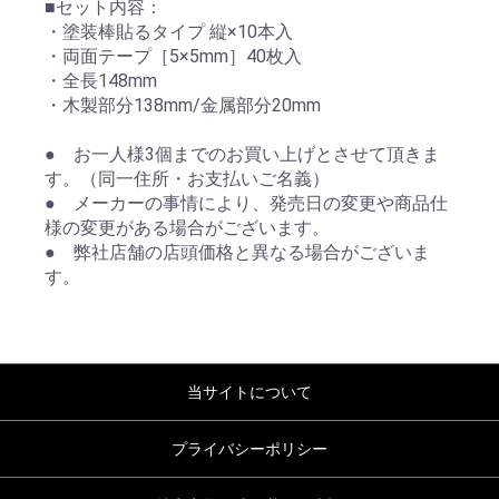
■セット内容：
・塗装棒貼るタイプ 縦×10本入
・両面テープ［5×5mm］40枚入
・全長148mm
・木製部分138mm/金属部分20mm
● お一人様3個までのお買い上げとさせて頂きま
す。（同一住所・お支払いご名義）
● メーカーの事情により、発売日の変更や商品仕
様の変更がある場合がございます。
● 弊社店舗の店頭価格と異なる場合がございま
す。
当サイトについて
プライバシーポリシー