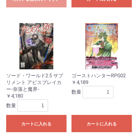
ソード・ワールド2.5 サプ
ゴーストハンターRPG02
リメント アビスブレイカ
￥4,189
ー‐奈落と魔界‐
数量
￥4,180
数量
カートに入れる
カートに入れる