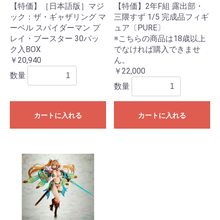
【特価】［日本語版］マジ
【特価】2年F組 露出部・
ック：ザ・ギャザリング マ
三隈すず 1/5 完成品フィギ
ーベル スパイダーマン プ
ュア〔PURE〕
レイ・ブースター 30パッ
※こちらの商品は18歳以上
ク入BOX
でなければ購入できませ
￥20,940
ん。
￥22,000
数量
数量
カートに入れる
カートに入れる