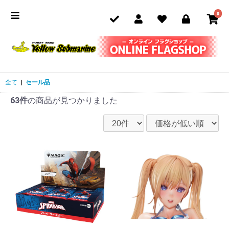
0
全て
|
セール品
63件
の商品が見つかりました