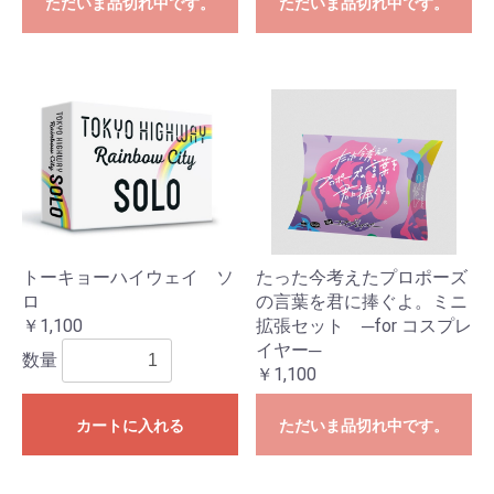
ただいま品切れ中です。
ただいま品切れ中です。
トーキョーハイウェイ ソ
たった今考えたプロポーズ
ロ
の言葉を君に捧ぐよ。ミニ
￥1,100
拡張セット ─for コスプレ
イヤー─
数量
￥1,100
カートに入れる
ただいま品切れ中です。